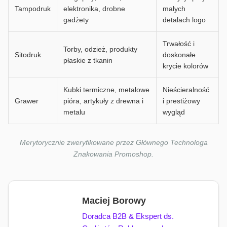
Tampodruk
elektronika, drobne
małych
gadżety
detalach logo
Trwałość i
Torby, odzież, produkty
Sitodruk
doskonałe
płaskie z tkanin
krycie kolorów
Kubki termiczne, metalowe
Nieścieralność
Grawer
pióra, artykuły z drewna i
i prestiżowy
metalu
wygląd
Merytorycznie zweryfikowane przez Głównego Technologa
Znakowania Promoshop.
Maciej Borowy
Doradca B2B & Ekspert ds.