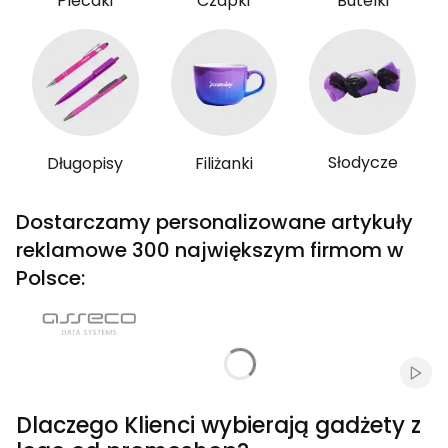
Plecaki
Czapki
Butelki
Słodycze
Długopisy
Filiżanki
Dostarczamy personalizowane artykuły
reklamowe 300 największym firmom w
Polsce:
Włąc
Dlaczego Klienci wybierają gadżety z