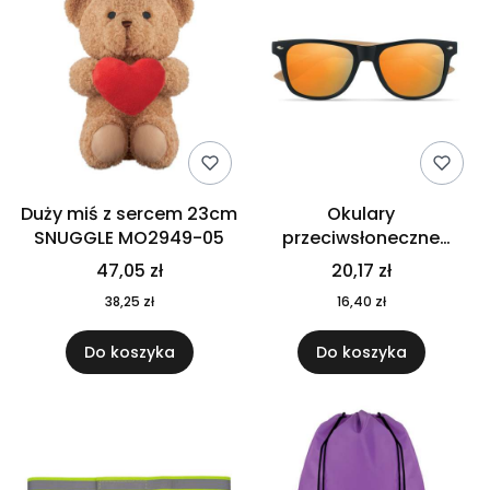
Duży miś z sercem 23cm
Okulary
SNUGGLE MO2949-05
przeciwsłoneczne
CALIFORNIA TOUCH
47,05 zł
20,17 zł
MO9617-10
38,25 zł
16,40 zł
Do koszyka
Do koszyka