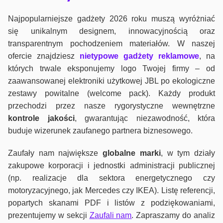
Najpopularniejsze gadżety 2026 roku muszą wyróżniać
się unikalnym designem, innowacyjnością oraz
transparentnym pochodzeniem materiałów. W naszej
ofercie znajdziesz
nietypowe gadżety reklamowe
, na
których trwale eksponujemy logo Twojej firmy – od
zaawansowanej elektroniki użytkowej JBL po ekologiczne
zestawy powitalne (welcome pack). Każdy produkt
przechodzi przez nasze rygorystyczne wewnętrzne
kontrole jako
ści
, gwarantując niezawodność, która
buduje wizerunek zaufanego partnera biznesowego.
Zaufały nam największe
globalne marki
, w tym działy
zakupowe korporacji i jednostki administracji publicznej
(np. realizacje dla sektora energetycznego czy
motoryzacyjnego, jak Mercedes czy IKEA). Listę referencji,
popartych skanami PDF i listów z podziękowaniami,
prezentujemy w sekcji
Zaufali nam
. Zapraszamy do analiz