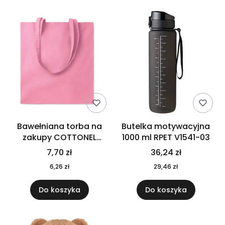
Bawełniana torba na
Butelka motywacyjna
zakupy COTTONEL
1000 ml RPET V1541-03
COLOUR++ MO9846-11
7,70 zł
36,24 zł
6,26 zł
29,46 zł
Do koszyka
Do koszyka