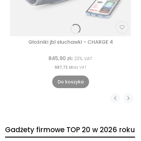
Głośniki jbl słuchawki - CHARGE 4
845,90 zł
z
23%
VAT
687,72 zł
bez VAT
Do koszyka
Gadżety firmowe TOP 20 w 2026 roku