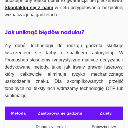
udostępniony rejestr opinii to gwarancja bezpieczeństwa.
Skontaktuj się z nami
w celu przygotowania bezpłatnej
wizualizacji na gadżetach.
J
ak uniknąć błędów naduku?
Zły dobór technologii do rodzaju gadżetu skutkuje
łuszczeniem się farby i spadkiem autorytetuj. W
Promoshop stosujemy rygorystyczne matryce decyzyjne i
dedykowane metody, takie jak trwały grawer laserowy,
który całkowicie eliminuje ryzyko mechanicznego
uszkodzenia znaku. Dla skomplikowanych przejść
tonalnych na tekstyliach wdrażamy technologię DTF lub
sublimację.
Metoda
Zastosowanie gadżetu
Zalety
Długopisy, breloki,
Precyzja przy