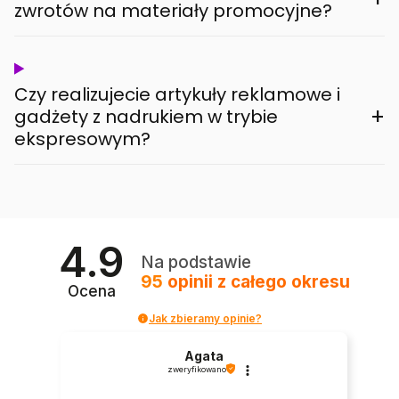
zwrotów na materiały promocyjne?
Czy realizujecie artykuły reklamowe i
+
gadżety z nadrukiem w trybie
ekspresowym?
4.9
Na podstawie
95
opinii
z całego okresu
Ocena
Jak zbieramy opinie?
Agata
zweryfikowano