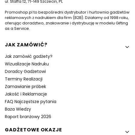
ul. Staffa 12, 71-149 Szczecin, PL
Promoshop.pl to bezpośredni dystrybutor i hurtownia gadżetów
reklamowych z nadrukiem dla firm (B2B). Działamy od 1998 roku,
oferując doradztwo, znakowanie i dystrybucję w modelu Gifting
as a Service.
Linki w stopce
JAK ZAMÓWIĆ?
Jak zamówić gadżety?
Wizualizacje Nadruku
Doradcy Gadżetowi
Terminy Realizacji
Zamawianie próbek
Jakość i Reklamacje
FAQ Najczęstsze pytania
Baza Wiedzy
Raport branżowy 2026
GADŻETOWE OKAZJE