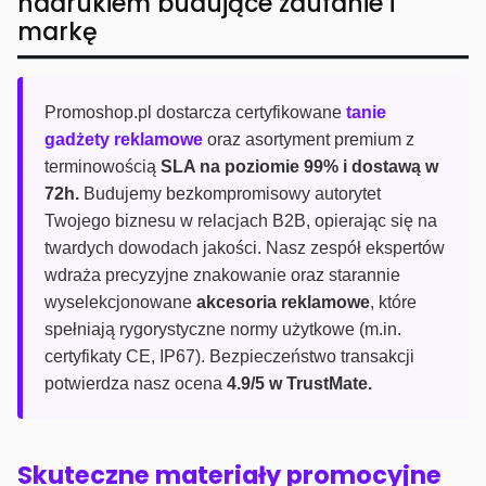
nadrukiem budujące zaufanie i
markę
Promoshop.pl dostarcza certyfikowane
tanie
gadżety reklamowe
oraz asortyment premium z
terminowością
SLA na poziomie 99% i dostawą w
72h.
Budujemy bezkompromisowy autorytet
Twojego biznesu w relacjach B2B, opierając się na
twardych dowodach jakości. Nasz zespół ekspertów
wdraża precyzyjne znakowanie oraz starannie
wyselekcjonowane
akcesoria reklamowe
, które
spełniają rygorystyczne normy użytkowe (m.in.
certyfikaty CE, IP67). Bezpieczeństwo transakcji
potwierdza nasz ocena
4.9/5 w TrustMate.
Skuteczne materiały promocyjne