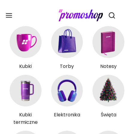
Gadże
Otwórz wy
Kubki
Torby
Notesy
Kubki
Elektronika
Święta
termiczne