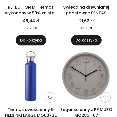
RE-BUFFON M. Termos
Świeca na drewnianej
wykonany w 90% ze stali
podstawce PENTAS
nierdzewnej
MO6282-40
46,44 zł
21,62 zł
pochodzącej z
37,76 zł
17,58 zł
recyklingu 520 ml 94294
Do koszyka
Do koszyka
Termos dwuścienny 1L
Zegar ścienny z PP MURO
HELSINKI LARGE MO6373-
MO2851-07