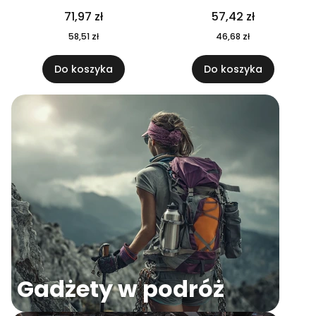
04
71,97 zł
57,42 zł
58,51 zł
46,68 zł
Do koszyka
Do koszyka
Gadżety w podróż