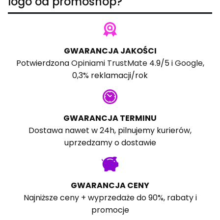
logo od promoshop?
GWARANCJA JAKOŚCI
Potwierdzona
Opiniami TrustMate
4.9/5 i
Google
,
0,3% reklamacji/rok
GWARANCJA TERMINU
Dostawa nawet w 24h, pilnujemy kurierów,
uprzedzamy o dostawie
GWARANCJA CENY
Najniższe ceny + wyprzedaże do 90%, rabaty i
promocje