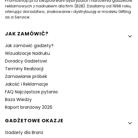
Promoshop.pl to bezpośredni dystrybutor i hurtownia gadżetów
reklamowych z nadrukiem dla firm (B2B). Działamy od 1998 roku,
oferując doradztwo, znakowanie i dystrybucję w modelu Gifting
as a Service.
Linki w stopce
JAK ZAMÓWIĆ?
Jak zamówić gadżety?
Wizualizacje Nadruku
Doradcy Gadżetowi
Terminy Realizacji
Zamawianie próbek
Jakość i Reklamacje
FAQ Najczęstsze pytania
Baza Wiedzy
Raport branżowy 2026
GADŻETOWE OKAZJE
Gadżety dla Branż