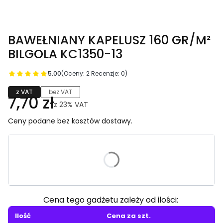
BAWEŁNIANY KAPELUSZ 160 GR/M²
BILGOLA KC1350-13
5.00
(Oceny: 2 Recenzje: 0)
z VAT
bez VAT
7,70 zł
z
23%
VAT
Ceny podane bez kosztów dostawy.
Wybierz wariant produktu:
Poszczególne warianty mogą różnić się ceną
Cena tego gadżetu zależy od ilości:
Ilość
Cena za szt.