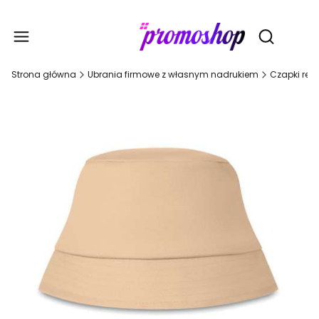
Gadże
Otwórz wy
Strona główna
Ubrania firmowe z własnym nadrukiem
Czapki rek