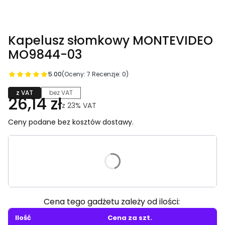
Kapelusz słomkowy MONTEVIDEO
MO9844-03
5.00
(Oceny: 7 Recenzje: 0)
z VAT
bez VAT
26,14 zł
z
23%
VAT
Ceny podane bez kosztów dostawy.
Wybierz wariant produktu:
Poszczególne warianty mogą różnić się ceną
Cena tego gadżetu zależy od ilości:
Ilość
Cena za szt.