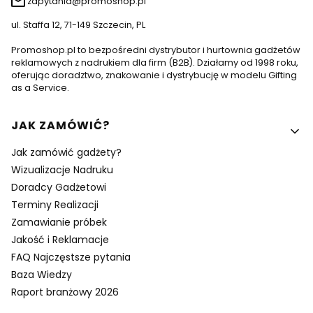
zapytania@promoshop.pl
ul. Staffa 12, 71-149 Szczecin, PL
Promoshop.pl to bezpośredni dystrybutor i hurtownia gadżetów
reklamowych z nadrukiem dla firm (B2B). Działamy od 1998 roku,
oferując doradztwo, znakowanie i dystrybucję w modelu Gifting
as a Service.
Linki w stopce
JAK ZAMÓWIĆ?
Jak zamówić gadżety?
Wizualizacje Nadruku
Doradcy Gadżetowi
Terminy Realizacji
Zamawianie próbek
Jakość i Reklamacje
FAQ Najczęstsze pytania
Baza Wiedzy
Raport branżowy 2026