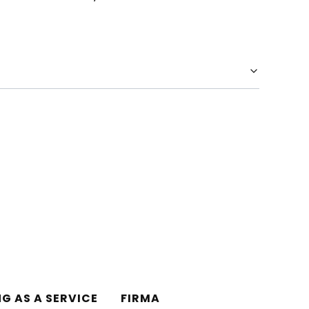
NG AS A SERVICE
FIRMA