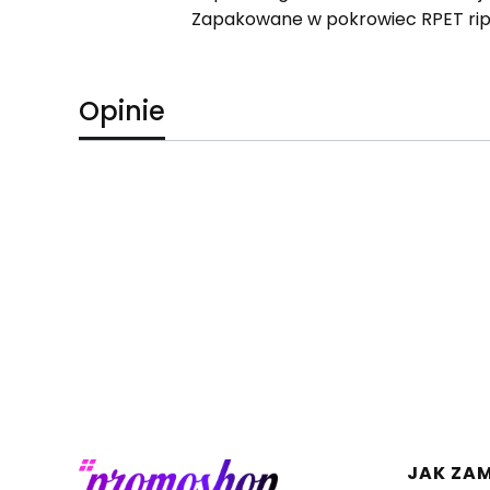
Zapakowane w pokrowiec RPET rips
Opinie
Linki 
JAK ZA