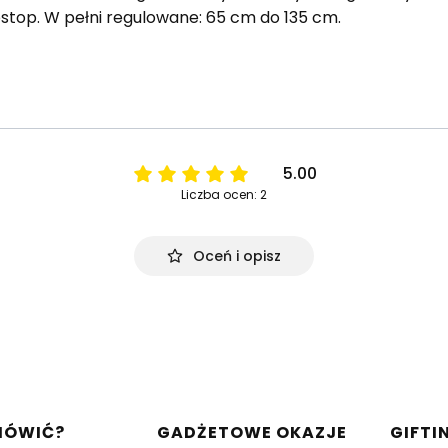
top. W pełni regulowane: 65 cm do 135 cm.
5.00
Liczba ocen: 2
Oceń i opisz
w stopce
MÓWIĆ?
GADŻETOWE OKAZJE
GIFTI