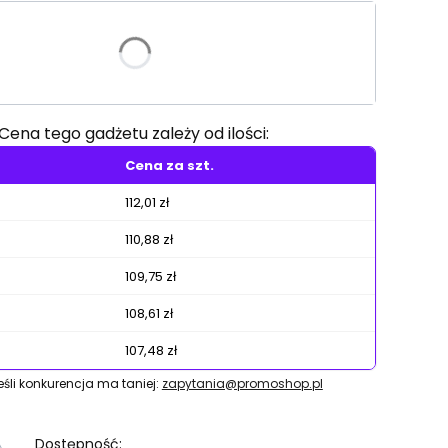
riant produktu:
e warianty mogą różnić się ceną
Cena tego gadżetu zależy od ilości:
Cena za szt.
112,01 zł
110,88 zł
109,75 zł
108,61 zł
107,48 zł
jeśli konkurencja ma taniej:
zapytania@promoshop.pl
Dostępność: