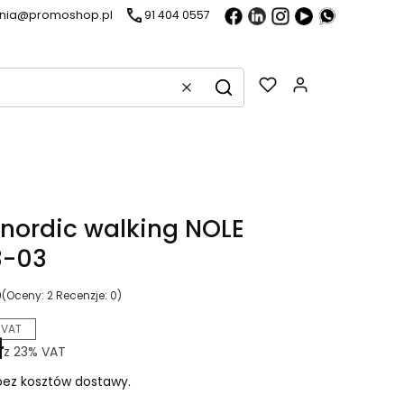
ania@promoshop.pl
91 404 0557
Gadżety w k
Wyczyść
Szukaj
o nordic walking NOLE
-03
0
(Oceny: 2 Recenzje: 0)
 VAT
ł
z
23%
VAT
ez kosztów dostawy.