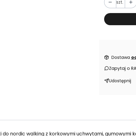
szt.
Dostawa
od
Zapytaj o R
Udostępnij
ki do nordic walking z korkowymi uchwytami, gumowymi k