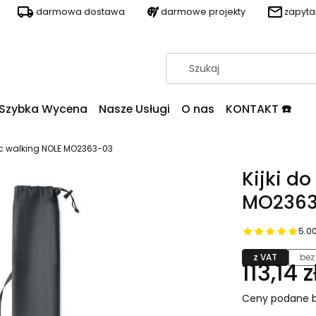
darmowa dostawa
darmowe projekty
zapyt
Szybka Wycena
Nasze Usługi
O nas
KONTAKT ☎️
dic walking NOLE MO2363-03
Kijki d
MO2363
5.0
z VAT
bez
113,14 z
Ceny podane b