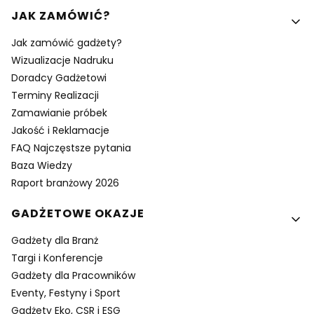
Linki w stopce
JAK ZAMÓWIĆ?
Jak zamówić gadżety?
Wizualizacje Nadruku
Doradcy Gadżetowi
Terminy Realizacji
Zamawianie próbek
Jakość i Reklamacje
FAQ Najczęstsze pytania
Baza Wiedzy
Raport branżowy 2026
GADŻETOWE OKAZJE
Gadżety dla Branż
Targi i Konferencje
Gadżety dla Pracowników
Eventy, Festyny i Sport
Gadżety Eko, CSR i ESG