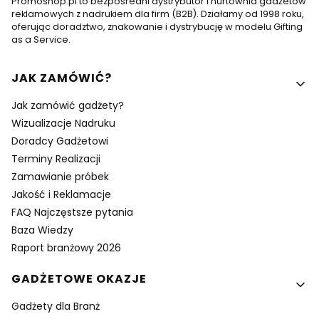
Promoshop.pl to bezpośredni dystrybutor i hurtownia gadżetów
reklamowych z nadrukiem dla firm (B2B). Działamy od 1998 roku,
oferując doradztwo, znakowanie i dystrybucję w modelu Gifting
as a Service.
Linki w stopce
JAK ZAMÓWIĆ?
Jak zamówić gadżety?
Wizualizacje Nadruku
Doradcy Gadżetowi
Terminy Realizacji
Zamawianie próbek
Jakość i Reklamacje
FAQ Najczęstsze pytania
Baza Wiedzy
Raport branżowy 2026
GADŻETOWE OKAZJE
Gadżety dla Branż