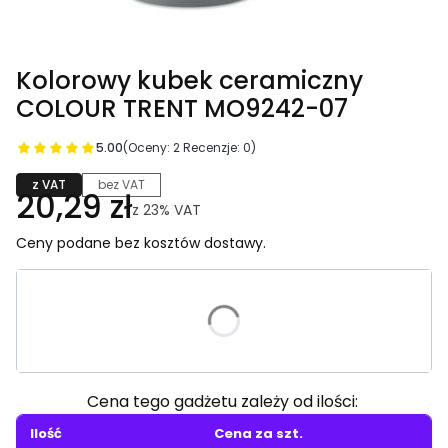
Kolorowy kubek ceramiczny
COLOUR TRENT MO9242-07
5.00
(Oceny: 2 Recenzje: 0)
z VAT
bez VAT
20,29 zł
z
23%
VAT
Ceny podane bez kosztów dostawy.
Wybierz wariant produktu:
Poszczególne warianty mogą różnić się ceną
Cena tego gadżetu zależy od ilości:
Ilość
Cena za szt.