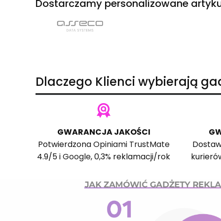
Dostarczamy personalizowane artyku
Dlaczego Klienci wybierają g
GWARANCJA JAKOŚCI
GW
Potwierdzona
Opiniami TrustMate
Dostaw
4.9/5 i
Google
, 0,3% reklamacji/rok
kurieró