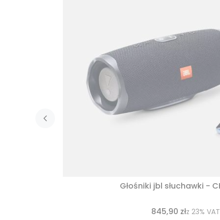
Głośniki jbl słuchawki - 
845,90 zł
z
23%
VAT