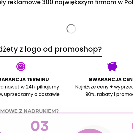
ły reklamowe 300 największym firmom w Pol
adżety z logo od promoshop?
ARANCJA TERMINU
GWARANCJA CEN
a nawet w 24h, pilnujemy
Najniższe ceny + wyprze
w, uprzedzamy o dostawie
90%, rabaty i promo