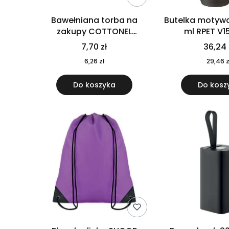
Bawełniana torba na
Butelka motywa
zakupy COTTONEL
ml RPET V1
COLOUR++ MO9846-11
7,70 zł
36,24 
6,26 zł
29,46 z
Do koszyka
Do kosz