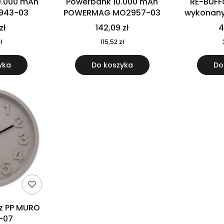
0.000 mAh
Powerbank 10.000 mAh
RE-BUFF
943-03
POWERMAG MO2957-03
wykonany 
nierdzewne
zł
142,09 zł
4
recykling
ł
115,52 zł
yka
Do koszyka
Do
 z PP MURO
-07