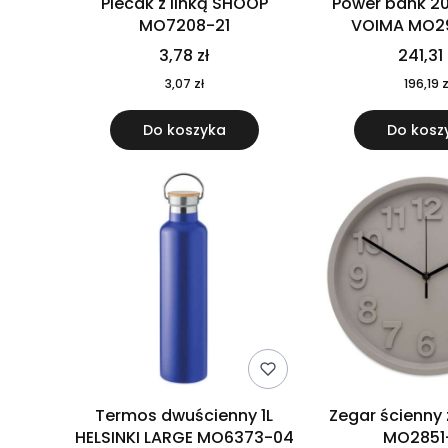
Plecak z linką SHOOP
Power bank 2
MO7208-21
VOIMA MO2
3,78 zł
241,31 
3,07 zł
196,19 z
Do koszyka
Do kosz
Termos dwuścienny 1L
Zegar ścienny
HELSINKI LARGE MO6373-04
MO2851