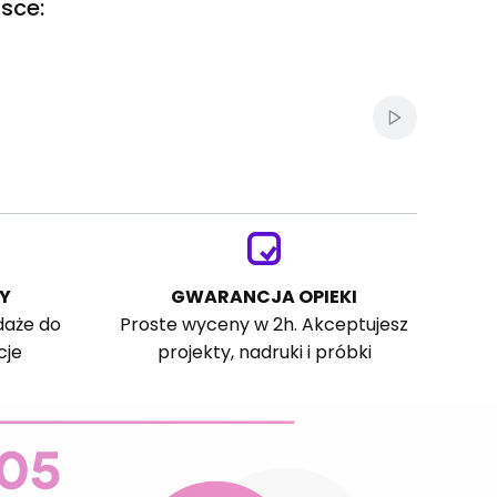
sce:
Włącz autom
Y
GWARANCJA OPIEKI
daże do
Proste wyceny w 2h. Akceptujesz
cje
projekty, nadruki i próbki