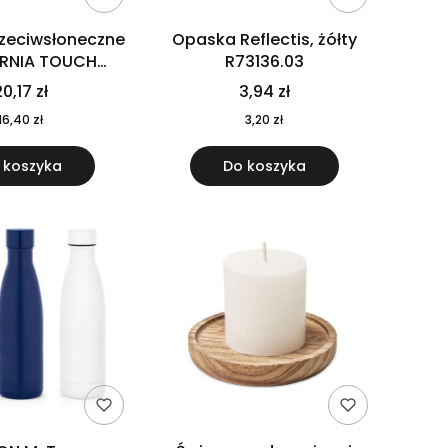
rzeciwsłoneczne
Opaska Reflectis, żółty
ORNIA TOUCH
R73136.03
9617-10
0,17 zł
3,94 zł
16,40 zł
3,20 zł
 koszyka
Do koszyka