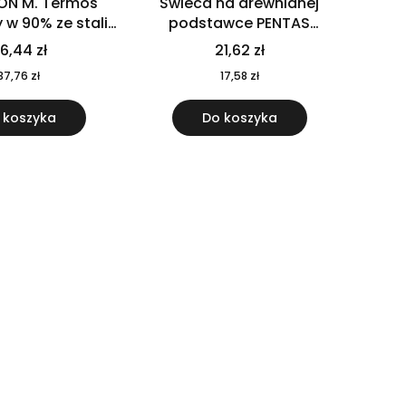
ON M. Termos
Świeca na drewnianej
w 90% ze stali
podstawce PENTAS
j pochodzącej z
MO6282-40
6,44 zł
21,62 zł
u 520 ml 94294
37,76 zł
17,58 zł
 koszyka
Do koszyka