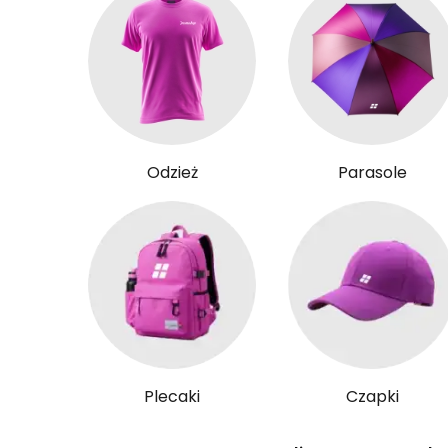
Odzież
Parasole
Plecaki
Czapki