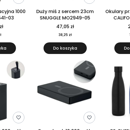
cyjna 1000
Duży miś z sercem 23cm
Okulary p
541-03
SNUGGLE MO2949-05
CALIF
MO
zł
47,05 zł
2
ł
38,25 zł
yka
Do koszyka
Do