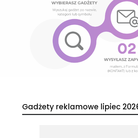
Naciśnij Enter lub spację, aby otworzyć stronę.
Naciśnij Enter lub spację, aby otworzyć stronę.
Gadżety reklamowe lipiec 202