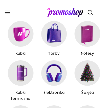
Gadże
Otwórz wy
Kubki
Torby
Notesy
Kubki
Elektronika
Święta
termiczne