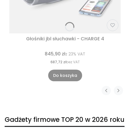
Głośniki jbl słuchawki - CHARGE 4
845,90 zł
z
23%
VAT
687,72 zł
bez VAT
Do koszyka
Gadżety firmowe TOP 20 w 2026 roku