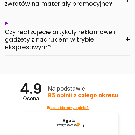
zwrotów na materiały promocyjne?
Czy realizujecie artykuły reklamowe i
+
gadżety z nadrukiem w trybie
ekspresowym?
4.9
Na podstawie
95
opinii
z całego okresu
Ocena
Jak zbieramy opinie?
Agata
zweryfikowano