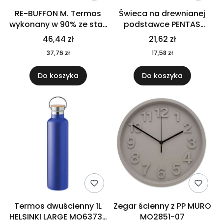
RE-BUFFON M. Termos
Świeca na drewnianej
wykonany w 90% ze stali
podstawce PENTAS
nierdzewnej
MO6282-40
46,44 zł
21,62 zł
pochodzącej z
37,76 zł
17,58 zł
recyklingu 520 ml 94294
Do koszyka
Do koszyka
Termos dwuścienny 1L
Zegar ścienny z PP MURO
HELSINKI LARGE MO6373-
MO2851-07