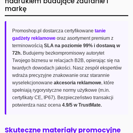
nadrukiem budujące zaufanie i
markę
Promoshop.pl dostarcza certyfikowane
tanie
gadżety reklamowe
oraz asortyment premium z
terminowością
SLA na poziomie 99% i dostawą w
72h.
Budujemy bezkompromisowy autorytet
Twojego biznesu w relacjach B2B, opierając się na
twardych dowodach jakości. Nasz zespół ekspertów
wdraża precyzyjne znakowanie oraz starannie
wyselekcjonowane
akcesoria reklamowe
, które
spełniają rygorystyczne normy użytkowe (m.in.
certyfikaty CE, IP67). Bezpieczeństwo transakcji
potwierdza nasz ocena
4.9/5 w TrustMate.
Skuteczne materiały promocyjne