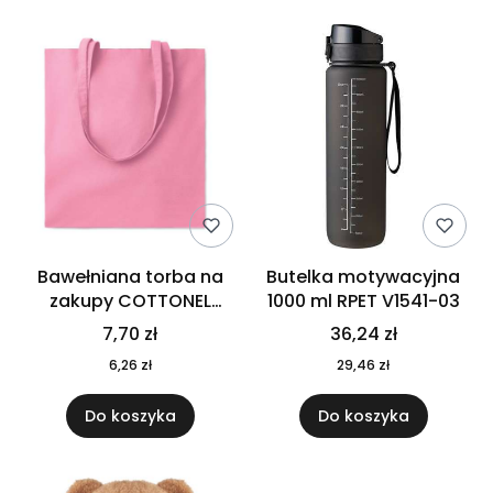
Bawełniana torba na
Butelka motywacyjna
zakupy COTTONEL
1000 ml RPET V1541-03
COLOUR++ MO9846-11
7,70 zł
36,24 zł
6,26 zł
29,46 zł
Do koszyka
Do koszyka