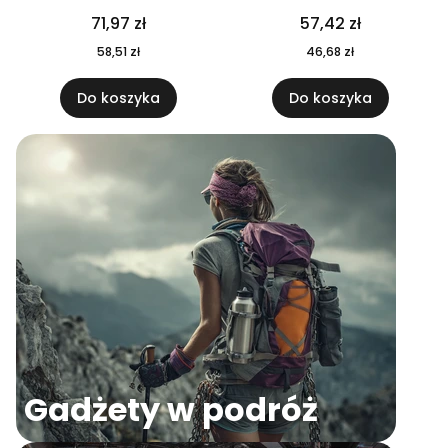
04
71,97 zł
57,42 zł
58,51 zł
46,68 zł
Do koszyka
Do koszyka
Gadżety w podróż