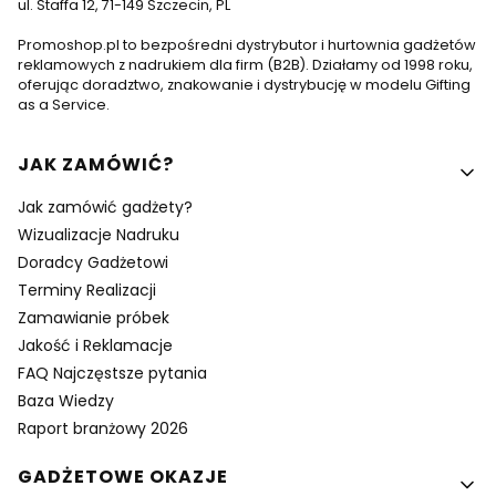
ul. Staffa 12, 71-149 Szczecin, PL
Promoshop.pl to bezpośredni dystrybutor i hurtownia gadżetów
reklamowych z nadrukiem dla firm (B2B). Działamy od 1998 roku,
oferując doradztwo, znakowanie i dystrybucję w modelu Gifting
as a Service.
Linki w stopce
JAK ZAMÓWIĆ?
Jak zamówić gadżety?
Wizualizacje Nadruku
Doradcy Gadżetowi
Terminy Realizacji
Zamawianie próbek
Jakość i Reklamacje
FAQ Najczęstsze pytania
Baza Wiedzy
Raport branżowy 2026
GADŻETOWE OKAZJE