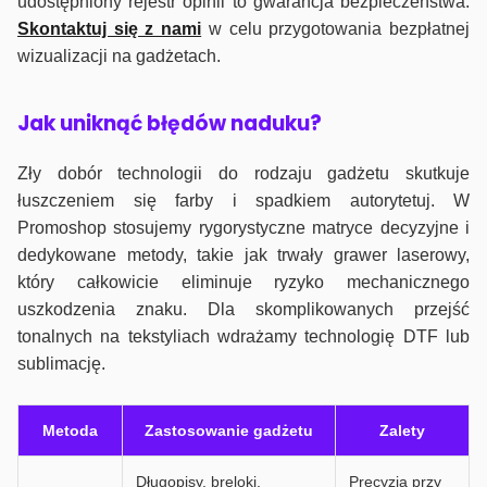
udostępniony rejestr opinii to gwarancja bezpieczeństwa.
Skontaktuj się z nami
w celu przygotowania bezpłatnej
wizualizacji na gadżetach.
J
ak uniknąć błędów naduku?
Zły dobór technologii do rodzaju gadżetu skutkuje
łuszczeniem się farby i spadkiem autorytetuj. W
Promoshop stosujemy rygorystyczne matryce decyzyjne i
dedykowane metody, takie jak trwały grawer laserowy,
który całkowicie eliminuje ryzyko mechanicznego
uszkodzenia znaku. Dla skomplikowanych przejść
tonalnych na tekstyliach wdrażamy technologię DTF lub
sublimację.
Metoda
Zastosowanie gadżetu
Zalety
Długopisy, breloki,
Precyzja przy