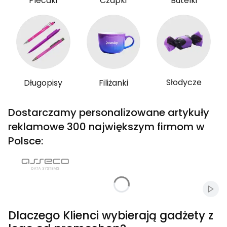
Plecaki
Czapki
Butelki
Słodycze
Długopisy
Filiżanki
Dostarczamy personalizowane artykuły
reklamowe 300 największym firmom w
Polsce:
Włąc
Dlaczego Klienci wybierają gadżety z