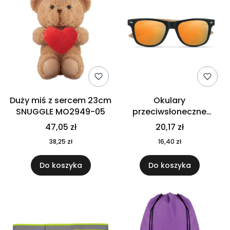
Duży miś z sercem 23cm
Okulary
SNUGGLE MO2949-05
przeciwsłoneczne
CALIFORNIA TOUCH
47,05 zł
20,17 zł
MO9617-10
38,25 zł
16,40 zł
Do koszyka
Do koszyka