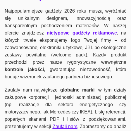
Najpopularniejsze gadżety 2026 roku muszą wyróżniać
się unikalnym designem, innowacyjnością oraz
transparentnym pochodzeniem materiałów. W naszej
ofercie znajdziesz
nietypowe gadżety reklamowe
, na
których trwale eksponujemy logo Twojej firmy – od
zaawansowanej elektroniki użytkowej JBL po ekologiczne
zestawy powitalne (welcome pack). Każdy produkt
przechodzi przez nasze rygorystyczne wewnętrzne
kontrole jako
ści
, gwarantując niezawodność, która
buduje wizerunek zaufanego partnera biznesowego.
Zaufały nam największe
globalne marki
, w tym działy
zakupowe korporacji i jednostki administracji publicznej
(np. realizacje dla sektora energetycznego czy
motoryzacyjnego, jak Mercedes czy IKEA). Listę referencji,
popartych skanami PDF i listów z podziękowaniami,
prezentujemy w sekcji
Zaufali nam
. Zapraszamy do analiz