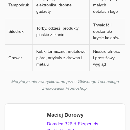
Tampodruk
elektronika, drobne
małych
gadżety
detalach logo
Trwałość i
Torby, odzież, produkty
Sitodruk
doskonałe
płaskie z tkanin
krycie kolorów
Kubki termiczne, metalowe
Nieścieralność
Grawer
pióra, artykuły z drewna i
i prestiżowy
metalu
wygląd
Merytorycznie zweryfikowane przez Głównego Technologa
Znakowania Promoshop.
Maciej Borowy
Doradca B2B & Ekspert ds.