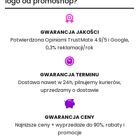
logo od promoshop?
GWARANCJA JAKOŚCI
Potwierdzona
Opiniami TrustMate
4.9/5 i
Google
,
0,3% reklamacji/rok
GWARANCJA TERMINU
Dostawa nawet w 24h, pilnujemy kurierów,
uprzedzamy o dostawie
GWARANCJA CENY
Najniższe ceny + wyprzedaże do 90%, rabaty i
promocje