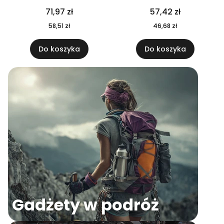
04
71,97 zł
57,42 zł
58,51 zł
46,68 zł
Do koszyka
Do koszyka
Gadżety w podróż