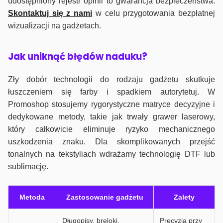
udostępniony rejestr opinii to gwarancja bezpieczeństwa.
Skontaktuj się z nami
w celu przygotowania bezpłatnej
wizualizacji na gadżetach.
J
ak uniknąć błędów naduku?
Zły dobór technologii do rodzaju gadżetu skutkuje
łuszczeniem się farby i spadkiem autorytetuj. W
Promoshop stosujemy rygorystyczne matryce decyzyjne i
dedykowane metody, takie jak trwały grawer laserowy,
który całkowicie eliminuje ryzyko mechanicznego
uszkodzenia znaku. Dla skomplikowanych przejść
tonalnych na tekstyliach wdrażamy technologię DTF lub
sublimację.
Metoda
Zastosowanie gadżetu
Zalety
Długopisy, breloki,
Precyzja przy