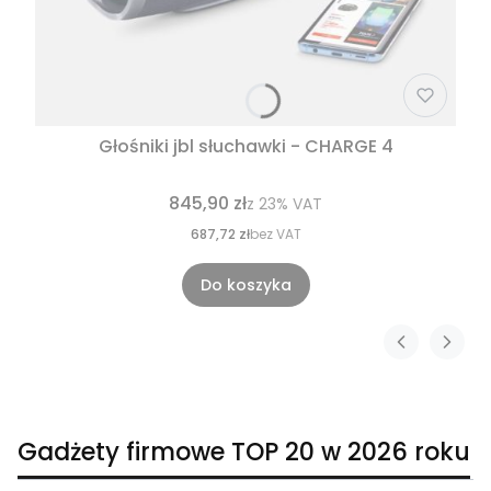
Głośniki jbl słuchawki - CHARGE 4
845,90 zł
z
23%
VAT
687,72 zł
bez VAT
Do koszyka
Gadżety firmowe TOP 20 w 2026 roku