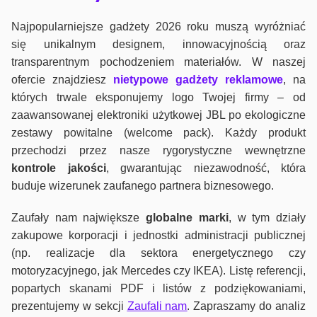
Najpopularniejsze gadżety 2026 roku muszą wyróżniać
się unikalnym designem, innowacyjnością oraz
transparentnym pochodzeniem materiałów. W naszej
ofercie znajdziesz
nietypowe gadżety reklamowe
, na
których trwale eksponujemy logo Twojej firmy – od
zaawansowanej elektroniki użytkowej JBL po ekologiczne
zestawy powitalne (welcome pack). Każdy produkt
przechodzi przez nasze rygorystyczne wewnętrzne
kontrole jako
ści
, gwarantując niezawodność, która
buduje wizerunek zaufanego partnera biznesowego.
Zaufały nam największe
globalne marki
, w tym działy
zakupowe korporacji i jednostki administracji publicznej
(np. realizacje dla sektora energetycznego czy
motoryzacyjnego, jak Mercedes czy IKEA). Listę referencji,
popartych skanami PDF i listów z podziękowaniami,
prezentujemy w sekcji
Zaufali nam
. Zapraszamy do analiz