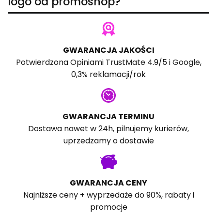
logo od promoshop?
GWARANCJA JAKOŚCI
Potwierdzona
Opiniami TrustMate
4.9/5 i
Google
,
0,3% reklamacji/rok
GWARANCJA TERMINU
Dostawa nawet w 24h, pilnujemy kurierów,
uprzedzamy o dostawie
GWARANCJA CENY
Najniższe ceny + wyprzedaże do 90%, rabaty i
promocje