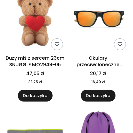
Duży miś z sercem 23cm
Okulary
SNUGGLE MO2949-05
przeciwsłoneczne
CALIFORNIA TOUCH
47,05 zł
20,17 zł
MO9617-10
38,25 zł
16,40 zł
Do koszyka
Do koszyka