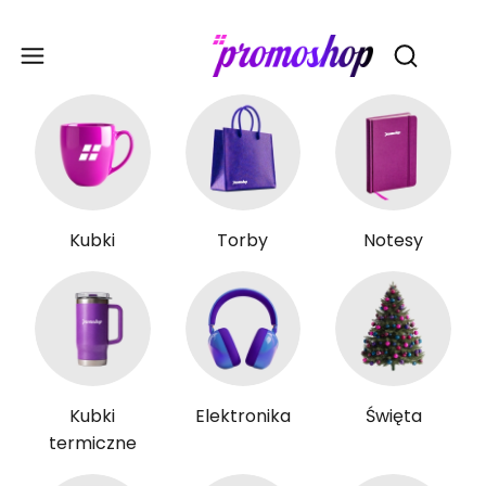
Gadże
Otwórz wy
Kubki
Torby
Notesy
Kubki
Elektronika
Święta
termiczne