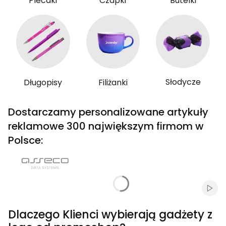
Plecaki
Czapki
Butelki
Słodycze
Długopisy
Filiżanki
Dostarczamy personalizowane artykuły
reklamowe 300 największym firmom w
Polsce:
Włąc
Dlaczego Klienci wybierają gadżety z