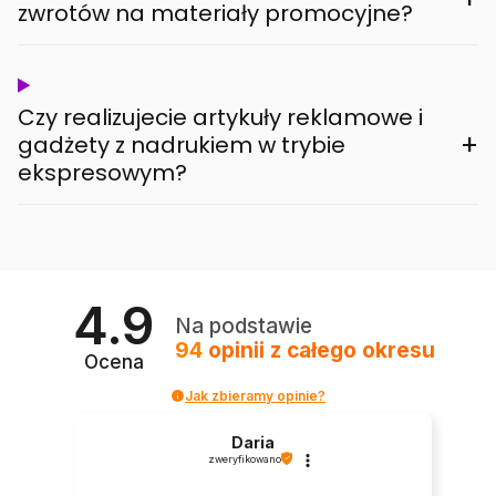
zwrotów na materiały promocyjne?
Czy realizujecie artykuły reklamowe i
+
gadżety z nadrukiem w trybie
ekspresowym?
4.9
Na podstawie
94
opinii
z całego okresu
Ocena
Jak zbieramy opinie?
Daria
zweryfikowano