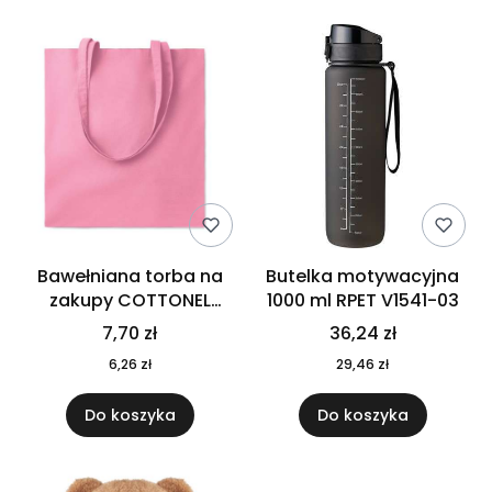
Bawełniana torba na
Butelka motywacyjna
zakupy COTTONEL
1000 ml RPET V1541-03
COLOUR++ MO9846-11
7,70 zł
36,24 zł
6,26 zł
29,46 zł
Do koszyka
Do koszyka