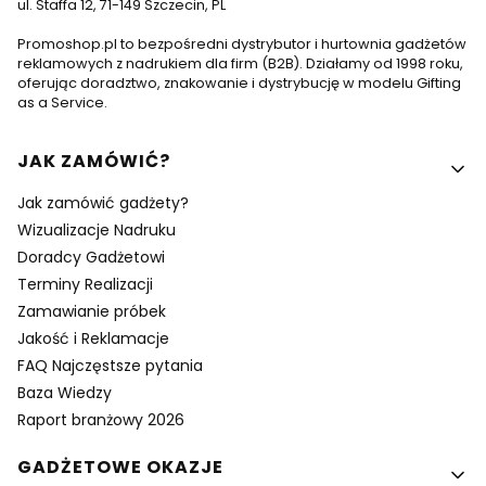
ul. Staffa 12, 71-149 Szczecin, PL
Promoshop.pl to bezpośredni dystrybutor i hurtownia gadżetów
reklamowych z nadrukiem dla firm (B2B). Działamy od 1998 roku,
oferując doradztwo, znakowanie i dystrybucję w modelu Gifting
as a Service.
Linki w stopce
JAK ZAMÓWIĆ?
Jak zamówić gadżety?
Wizualizacje Nadruku
Doradcy Gadżetowi
Terminy Realizacji
Zamawianie próbek
Jakość i Reklamacje
FAQ Najczęstsze pytania
Baza Wiedzy
Raport branżowy 2026
GADŻETOWE OKAZJE