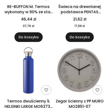
RE-BUFFON M. Termos
Świeca na drewnianej
wykonany w 90% ze stali
podstawce PENTAS
nierdzewnej
MO6282-40
46,44 zł
21,62 zł
pochodzącej z
37,76 zł
17,58 zł
recyklingu 520 ml 94294
Do koszyka
Do koszyka
Termos dwuścienny 1L
Zegar ścienny z PP MURO
HELSINKI LARGE MO6373-
MO2851-07