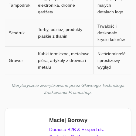
Tampodruk
elektronika, drobne
małych
gadżety
detalach logo
Trwałość i
Torby, odzież, produkty
Sitodruk
doskonałe
płaskie z tkanin
krycie kolorów
Kubki termiczne, metalowe
Nieścieralność
Grawer
pióra, artykuły z drewna i
i prestiżowy
metalu
wygląd
Merytorycznie zweryfikowane przez Głównego Technologa
Znakowania Promoshop.
Maciej Borowy
Doradca B2B & Ekspert ds.