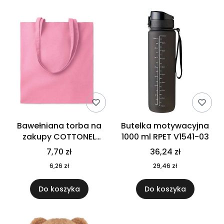
Bawełniana torba na
Butelka motywacyjna
zakupy COTTONEL
1000 ml RPET V1541-03
COLOUR++ MO9846-11
7,70 zł
36,24 zł
6,26 zł
29,46 zł
Do koszyka
Do koszyka