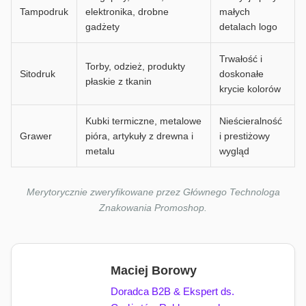
Tampodruk
elektronika, drobne
małych
gadżety
detalach logo
Trwałość i
Torby, odzież, produkty
Sitodruk
doskonałe
płaskie z tkanin
krycie kolorów
Kubki termiczne, metalowe
Nieścieralność
Grawer
pióra, artykuły z drewna i
i prestiżowy
metalu
wygląd
Merytorycznie zweryfikowane przez Głównego Technologa
Znakowania Promoshop.
Maciej Borowy
Doradca B2B & Ekspert ds.