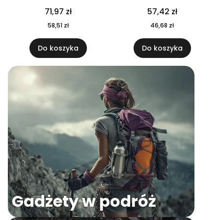
04
71,97 zł
57,42 zł
58,51 zł
46,68 zł
Do koszyka
Do koszyka
Gadżety w podróż