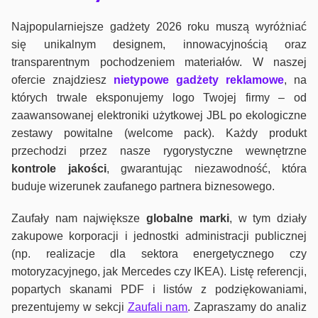
Najpopularniejsze gadżety 2026 roku muszą wyróżniać
się unikalnym designem, innowacyjnością oraz
transparentnym pochodzeniem materiałów. W naszej
ofercie znajdziesz
nietypowe gadżety reklamowe
, na
których trwale eksponujemy logo Twojej firmy – od
zaawansowanej elektroniki użytkowej JBL po ekologiczne
zestawy powitalne (welcome pack). Każdy produkt
przechodzi przez nasze rygorystyczne wewnętrzne
kontrole jako
ści
, gwarantując niezawodność, która
buduje wizerunek zaufanego partnera biznesowego.
Zaufały nam największe
globalne marki
, w tym działy
zakupowe korporacji i jednostki administracji publicznej
(np. realizacje dla sektora energetycznego czy
motoryzacyjnego, jak Mercedes czy IKEA). Listę referencji,
popartych skanami PDF i listów z podziękowaniami,
prezentujemy w sekcji
Zaufali nam
. Zapraszamy do analiz