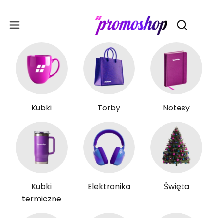
Gadże
Otwórz wy
Kubki
Torby
Notesy
Kubki
Elektronika
Święta
termiczne