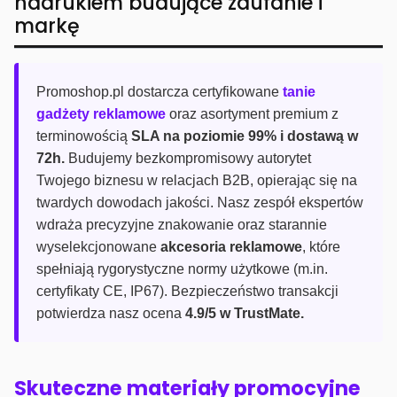
nadrukiem budujące zaufanie i
markę
Promoshop.pl dostarcza certyfikowane
tanie
gadżety reklamowe
oraz asortyment premium z
terminowością
SLA na poziomie 99% i dostawą w
72h.
Budujemy bezkompromisowy autorytet
Twojego biznesu w relacjach B2B, opierając się na
twardych dowodach jakości. Nasz zespół ekspertów
wdraża precyzyjne znakowanie oraz starannie
wyselekcjonowane
akcesoria reklamowe
, które
spełniają rygorystyczne normy użytkowe (m.in.
certyfikaty CE, IP67). Bezpieczeństwo transakcji
potwierdza nasz ocena
4.9/5 w TrustMate.
Skuteczne materiały promocyjne