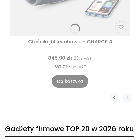
Głośniki jbl słuchawki - CHARGE 4
845,90 zł
z
23%
VAT
687,72 zł
bez VAT
Do koszyka
Gadżety firmowe TOP 20 w 2026 roku