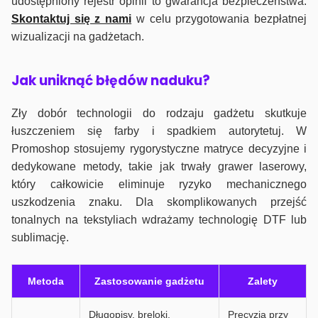
udostępniony rejestr opinii to gwarancja bezpieczeństwa.
Skontaktuj się z nami
w celu przygotowania bezpłatnej
wizualizacji na gadżetach.
J
ak uniknąć błędów naduku?
Zły dobór technologii do rodzaju gadżetu skutkuje
łuszczeniem się farby i spadkiem autorytetuj. W
Promoshop stosujemy rygorystyczne matryce decyzyjne i
dedykowane metody, takie jak trwały grawer laserowy,
który całkowicie eliminuje ryzyko mechanicznego
uszkodzenia znaku. Dla skomplikowanych przejść
tonalnych na tekstyliach wdrażamy technologię DTF lub
sublimację.
Metoda
Zastosowanie gadżetu
Zalety
Długopisy, breloki,
Precyzja przy