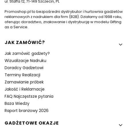
ul. Staffa 12, 71-149 Szczecin, PL
Promoshop.pl to bezpośredni dystrybutor i hurtownia gadżetów
reklamowych z nadrukiem dla firm (B2B). Działamy od 1998 roku,
oferując doradztwo, znakowanie i dystrybucję w modelu Gifting
as a Service.
Linki w stopce
JAK ZAMÓWIĆ?
Jak zamówić gadżety?
Wizualizacje Nadruku
Doradcy Gadżetowi
Terminy Realizacji
Zamawianie próbek
Jakość i Reklamacje
FAQ Najczęstsze pytania
Baza Wiedzy
Raport branżowy 2026
GADŻETOWE OKAZJE