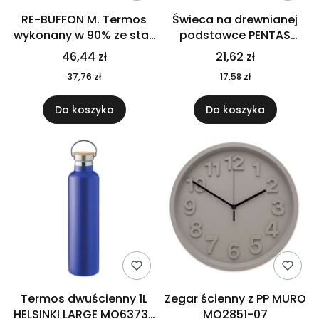
RE-BUFFON M. Termos
Świeca na drewnianej
wykonany w 90% ze stali
podstawce PENTAS
nierdzewnej
MO6282-40
46,44 zł
21,62 zł
pochodzącej z
37,76 zł
17,58 zł
recyklingu 520 ml 94294
Do koszyka
Do koszyka
Termos dwuścienny 1L
Zegar ścienny z PP MURO
HELSINKI LARGE MO6373-
MO2851-07