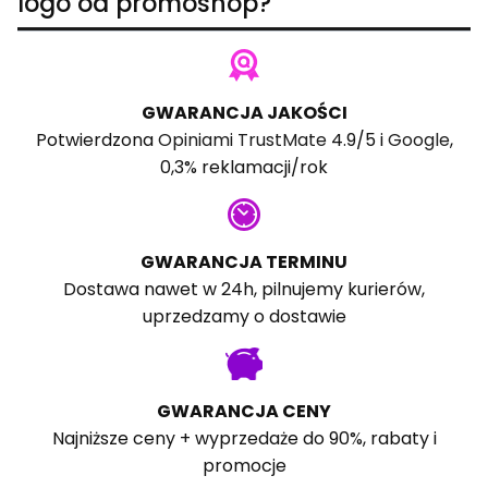
logo od promoshop?
GWARANCJA JAKOŚCI
Potwierdzona
Opiniami TrustMate
4.9/5 i
Google
,
0,3% reklamacji/rok
GWARANCJA TERMINU
Dostawa nawet w 24h, pilnujemy kurierów,
uprzedzamy o dostawie
GWARANCJA CENY
Najniższe ceny + wyprzedaże do 90%, rabaty i
promocje