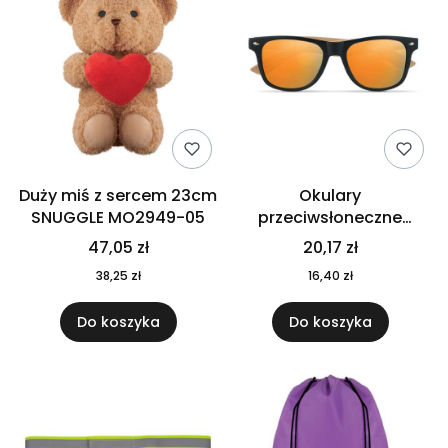
Duży miś z sercem 23cm
Okulary
SNUGGLE MO2949-05
przeciwsłoneczne
CALIFORNIA TOUCH
47,05 zł
20,17 zł
MO9617-10
38,25 zł
16,40 zł
Do koszyka
Do koszyka