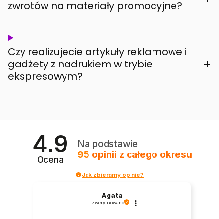
zwrotów na materiały promocyjne?
Czy realizujecie artykuły reklamowe i
+
gadżety z nadrukiem w trybie
ekspresowym?
4.9
Na podstawie
95
opinii
z całego okresu
Ocena
Jak zbieramy opinie?
Agata
zweryfikowano