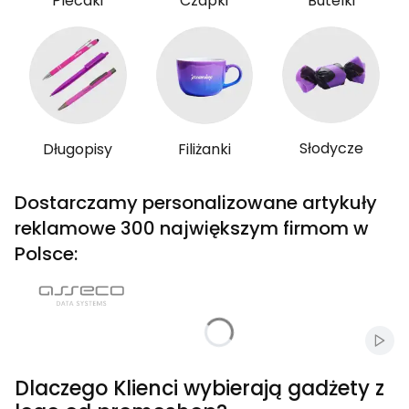
Plecaki
Czapki
Butelki
Słodycze
Długopisy
Filiżanki
Dostarczamy personalizowane artykuły
reklamowe 300 największym firmom w
Polsce:
Włąc
Dlaczego Klienci wybierają gadżety z