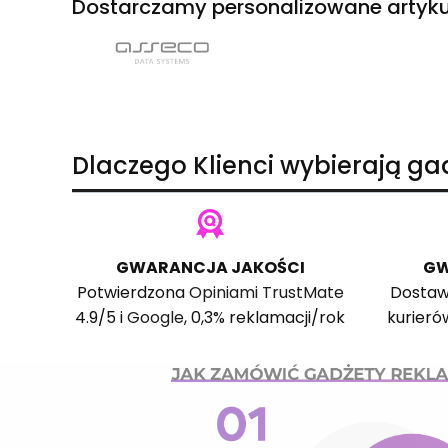
Dostarczamy personalizowane artyku
Dlaczego Klienci wybierają g
GWARANCJA JAKOŚCI
GW
Potwierdzona
Opiniami TrustMate
Dostaw
4.9/5 i
Google
, 0,3% reklamacji/rok
kurieró