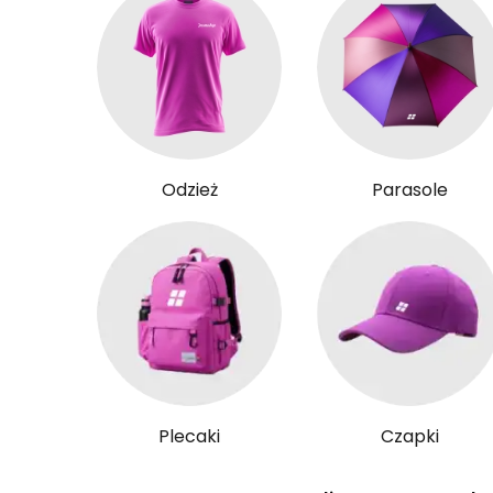
Odzież
Parasole
Plecaki
Czapki