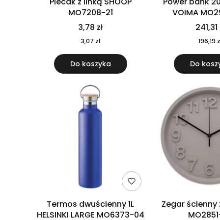
Plecak z linką SHOOP
Power bank 2
MO7208-21
VOIMA MO2
3,78 zł
241,31 
3,07 zł
196,19 z
Do koszyka
Do kosz
Termos dwuścienny 1L
Zegar ścienny
HELSINKI LARGE MO6373-04
MO2851