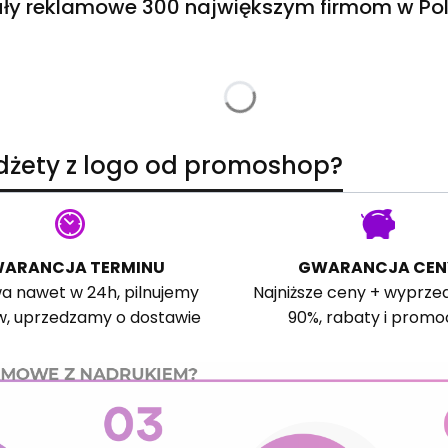
ły reklamowe 300 największym firmom w Pol
adżety z logo od promoshop?
ARANCJA TERMINU
GWARANCJA CEN
a nawet w 24h, pilnujemy
Najniższe ceny + wyprze
w, uprzedzamy o dostawie
90%, rabaty i promo