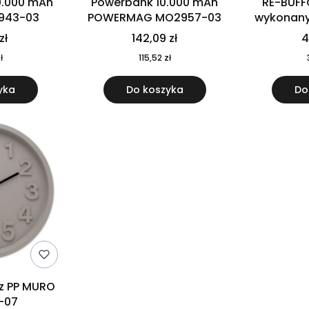
0.000 mAh
Powerbank 10.000 mAh
RE-BUFF
943-03
POWERMAG MO2957-03
wykonany 
nierdzewne
zł
142,09 zł
4
recykling
ł
115,52 zł
yka
Do koszyka
Do
 z PP MURO
-07