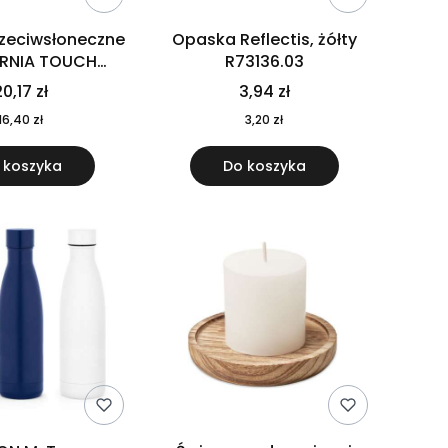
rzeciwsłoneczne
Opaska Reflectis, żółty
ORNIA TOUCH
R73136.03
9617-10
0,17 zł
3,94 zł
16,40 zł
3,20 zł
 koszyka
Do koszyka