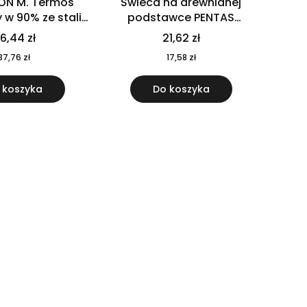
ON M. Termos
Świeca na drewnianej
w 90% ze stali
podstawce PENTAS
j pochodzącej z
MO6282-40
6,44 zł
21,62 zł
u 520 ml 94294
37,76 zł
17,58 zł
 koszyka
Do koszyka