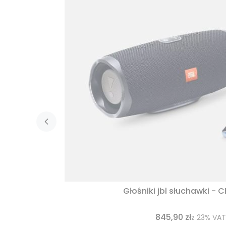
Głośniki jbl słuchawki - 
845,90 zł
z
23%
VAT