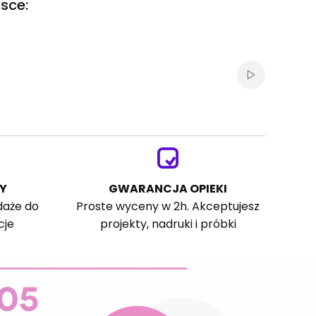
sce:
Włącz autom
Y
GWARANCJA OPIEKI
daże do
Proste wyceny w 2h. Akceptujesz
cje
projekty, nadruki i próbki