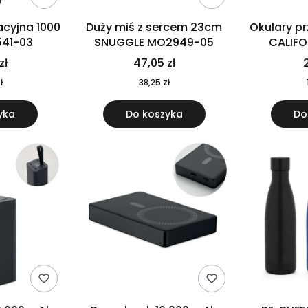
cyjna 1000
Duży miś z sercem 23cm
Okulary p
541-03
SNUGGLE MO2949-05
CALIF
MO
zł
47,05 zł
2
ł
38,25 zł
yka
Do koszyka
Do