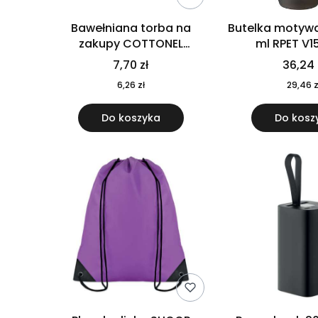
Bawełniana torba na
Butelka motywa
zakupy COTTONEL
ml RPET V1
COLOUR++ MO9846-11
7,70 zł
36,24 
6,26 zł
29,46 z
Do koszyka
Do kosz