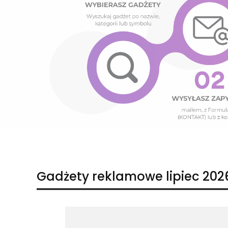
Naciśnij Enter lub spację, aby otworzyć stronę.
Naciśnij Enter lub spację, aby otworzyć stronę.
Gadżety reklamowe lipiec 202