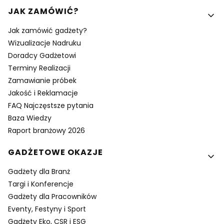
Linki w stopce
JAK ZAMÓWIĆ?
Jak zamówić gadżety?
Wizualizacje Nadruku
Doradcy Gadżetowi
Terminy Realizacji
Zamawianie próbek
Jakość i Reklamacje
FAQ Najczęstsze pytania
Baza Wiedzy
Raport branżowy 2026
GADŻETOWE OKAZJE
Gadżety dla Branż
Targi i Konferencje
Gadżety dla Pracowników
Eventy, Festyny i Sport
Gadżety Eko, CSR i ESG