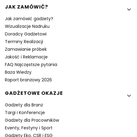
Linki w stopce
JAK ZAMÓWIĆ?
Jak zamówić gadżety?
Wizualizacje Nadruku
Doradcy Gadżetowi
Terminy Realizacji
Zamawianie próbek
Jakość i Reklamacje
FAQ Najczęstsze pytania
Baza Wiedzy
Raport branżowy 2026
GADŻETOWE OKAZJE
Gadżety dla Branż
Targi i Konferencje
Gadżety dla Pracowników
Eventy, Festyny i Sport
Gadżety Eko, CSR i ESG