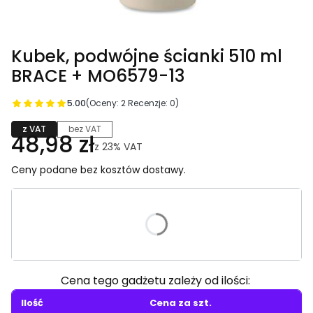
Kubek, podwójne ścianki 510 ml
BRACE + MO6579-13
5.00
(Oceny: 2 Recenzje: 0)
z VAT
bez VAT
48,98 zł
z
23%
VAT
Ceny podane bez kosztów dostawy.
Wybierz wariant produktu:
Poszczególne warianty mogą różnić się ceną
Cena tego gadżetu zależy od ilości:
Ilość
Cena za szt.