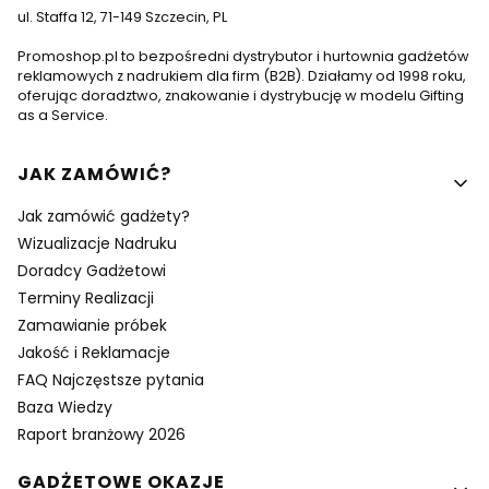
ul. Staffa 12, 71-149 Szczecin, PL
Promoshop.pl to bezpośredni dystrybutor i hurtownia gadżetów
reklamowych z nadrukiem dla firm (B2B). Działamy od 1998 roku,
oferując doradztwo, znakowanie i dystrybucję w modelu Gifting
as a Service.
Linki w stopce
JAK ZAMÓWIĆ?
Jak zamówić gadżety?
Wizualizacje Nadruku
Doradcy Gadżetowi
Terminy Realizacji
Zamawianie próbek
Jakość i Reklamacje
FAQ Najczęstsze pytania
Baza Wiedzy
Raport branżowy 2026
GADŻETOWE OKAZJE