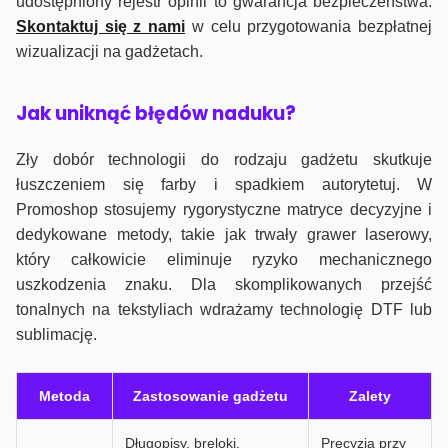
udostępniony rejestr opinii to gwarancja bezpieczeństwa.
Skontaktuj się z nami
w celu przygotowania bezpłatnej
wizualizacji na gadżetach.
J
ak uniknąć błędów naduku?
Zły dobór technologii do rodzaju gadżetu skutkuje
łuszczeniem się farby i spadkiem autorytetuj. W
Promoshop stosujemy rygorystyczne matryce decyzyjne i
dedykowane metody, takie jak trwały grawer laserowy,
który całkowicie eliminuje ryzyko mechanicznego
uszkodzenia znaku. Dla skomplikowanych przejść
tonalnych na tekstyliach wdrażamy technologię DTF lub
sublimację.
Metoda
Zastosowanie gadżetu
Zalety
Długopisy, breloki,
Precyzja przy