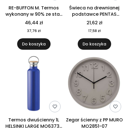
RE-BUFFON M. Termos
Świeca na drewnianej
wykonany w 90% ze stali
podstawce PENTAS
nierdzewnej
MO6282-40
46,44 zł
21,62 zł
pochodzącej z
37,76 zł
17,58 zł
recyklingu 520 ml 94294
Do koszyka
Do koszyka
Termos dwuścienny 1L
Zegar ścienny z PP MURO
HELSINKI LARGE MO6373-
MO2851-07