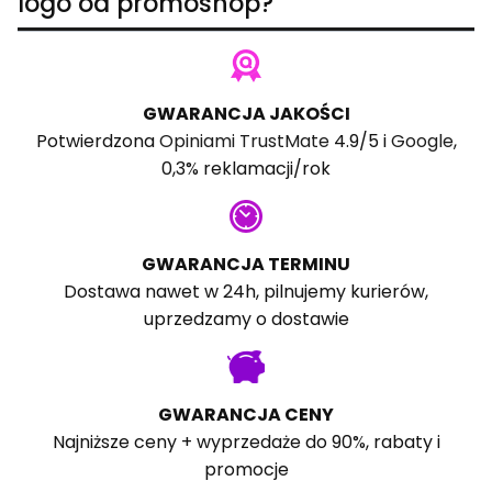
logo od promoshop?
GWARANCJA JAKOŚCI
Potwierdzona
Opiniami TrustMate
4.9/5 i
Google
,
0,3% reklamacji/rok
GWARANCJA TERMINU
Dostawa nawet w 24h, pilnujemy kurierów,
uprzedzamy o dostawie
GWARANCJA CENY
Najniższe ceny + wyprzedaże do 90%, rabaty i
promocje