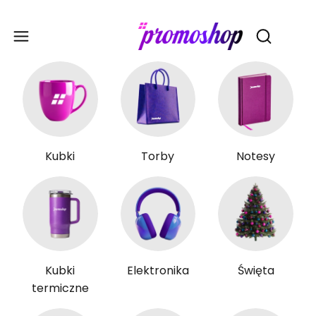
Gadże
Otwórz wy
Kubki
Torby
Notesy
Kubki
Elektronika
Święta
termiczne