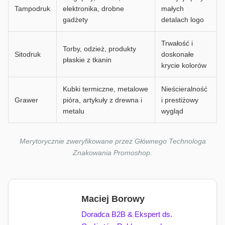
Tampodruk
elektronika, drobne
małych
gadżety
detalach logo
Trwałość i
Torby, odzież, produkty
Sitodruk
doskonałe
płaskie z tkanin
krycie kolorów
Kubki termiczne, metalowe
Nieścieralność
Grawer
pióra, artykuły z drewna i
i prestiżowy
metalu
wygląd
Merytorycznie zweryfikowane przez Głównego Technologa
Znakowania Promoshop.
Maciej Borowy
Doradca B2B & Ekspert ds.