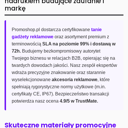
nadrukiem budujące zaufanie i
markę
Promoshop.pl dostarcza certyfikowane
tanie
gadżety reklamowe
oraz asortyment premium z
terminowością
SLA na poziomie 99% i dostawą w
72h.
Budujemy bezkompromisowy autorytet
Twojego biznesu w relacjach B2B, opierając się na
twardych dowodach jakości. Nasz zespół ekspertów
wdraża precyzyjne znakowanie oraz starannie
wyselekcjonowane
akcesoria reklamowe
, które
spełniają rygorystyczne normy użytkowe (m.in.
certyfikaty CE, IP67). Bezpieczeństwo transakcji
potwierdza nasz ocena
4.9/5 w TrustMate.
Skuteczne materiały promocyjne