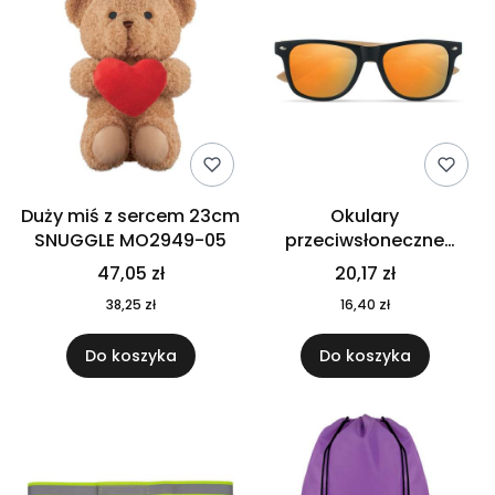
Duży miś z sercem 23cm
Okulary
SNUGGLE MO2949-05
przeciwsłoneczne
CALIFORNIA TOUCH
47,05 zł
20,17 zł
MO9617-10
38,25 zł
16,40 zł
Do koszyka
Do koszyka