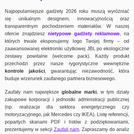
Najpopularniejsze gadżety 2026 roku muszą wyróżniać
się unikalnym designem, innowacyjnością oraz
transparentnym pochodzeniem materiałów. W naszej
ofercie znajdziesz
nietypowe gadżety reklamowe
, na
których trwale eksponujemy logo Twojej firmy – od
zaawansowanej elektroniki użytkowej JBL po ekologiczne
zestawy powitalne (welcome pack). Każdy produkt
przechodzi przez nasze rygorystyczne wewnętrzne
kontrole jako
ści
, gwarantując niezawodność, która
buduje wizerunek zaufanego partnera biznesowego.
Zaufały nam największe
globalne marki
, w tym działy
zakupowe korporacji i jednostki administracji publicznej
(np. realizacje dla sektora energetycznego czy
motoryzacyjnego, jak Mercedes czy IKEA). Listę referencji,
popartych skanami PDF i listów z podziękowaniami,
prezentujemy w sekcji
Zaufali nam
. Zapraszamy do analiz