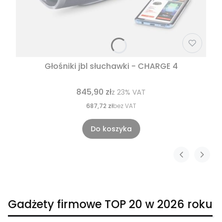
Głośniki jbl słuchawki - CHARGE 4
845,90 zł
z
23%
VAT
687,72 zł
bez VAT
Do koszyka
Gadżety firmowe TOP 20 w 2026 roku