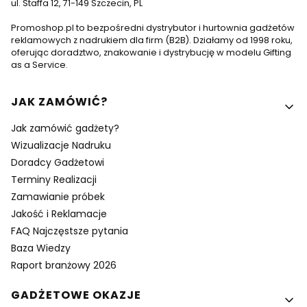
ul. Staffa 12, 71-149 Szczecin, PL
Promoshop.pl to bezpośredni dystrybutor i hurtownia gadżetów
reklamowych z nadrukiem dla firm (B2B). Działamy od 1998 roku,
oferując doradztwo, znakowanie i dystrybucję w modelu Gifting
as a Service.
Linki w stopce
JAK ZAMÓWIĆ?
Jak zamówić gadżety?
Wizualizacje Nadruku
Doradcy Gadżetowi
Terminy Realizacji
Zamawianie próbek
Jakość i Reklamacje
FAQ Najczęstsze pytania
Baza Wiedzy
Raport branżowy 2026
GADŻETOWE OKAZJE