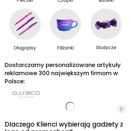
Plecaki
Czapki
Butelki
Słodycze
Długopisy
Filiżanki
Dostarczamy personalizowane artykuły
reklamowe 300 największym firmom w
Polsce:
Włąc
Dlaczego Klienci wybierają gadżety z