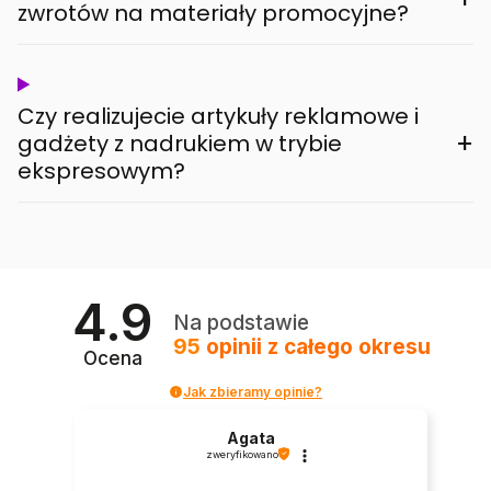
zwrotów na materiały promocyjne?
Czy realizujecie artykuły reklamowe i
+
gadżety z nadrukiem w trybie
ekspresowym?
4.9
Na podstawie
95
opinii
z całego okresu
Ocena
Jak zbieramy opinie?
Agata
zweryfikowano