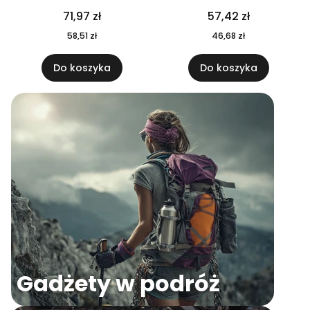
04
71,97 zł
57,42 zł
58,51 zł
46,68 zł
Do koszyka
Do koszyka
Gadżety w podróż