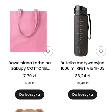
Bawełniana torba na
Butelka motywacyjna
zakupy COTTONEL
1000 ml RPET V1541-03
COLOUR++ MO9846-11
7,70 zł
36,24 zł
6,26 zł
29,46 zł
Do koszyka
Do koszyka