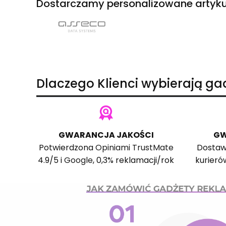
Dostarczamy personalizowane artyku
Dlaczego Klienci wybierają g
GWARANCJA JAKOŚCI
GW
Potwierdzona
Opiniami TrustMate
Dostaw
4.9/5 i
Google
, 0,3% reklamacji/rok
kurieró