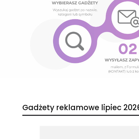
Naciśnij Enter lub spację, aby otworzyć stronę.
Naciśnij Enter lub spację, aby otworzyć stronę.
Gadżety reklamowe lipiec 202