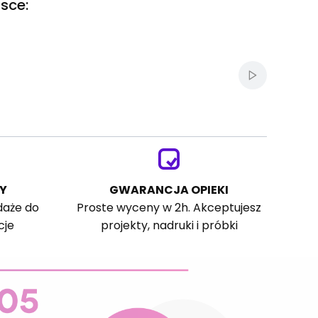
sce:
Włącz autom
Y
GWARANCJA OPIEKI
daże do
Proste wyceny w 2h. Akceptujesz
cje
projekty, nadruki i próbki