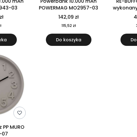
0.000 mAh
Powerbank 10.000 mAh
RE-BUFF
943-03
POWERMAG MO2957-03
wykonany 
nierdzewne
zł
142,09 zł
4
recykling
ł
115,52 zł
yka
Do koszyka
Do
 z PP MURO
-07