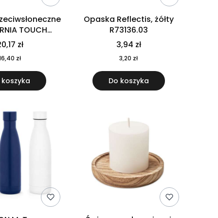
rzeciwsłoneczne
Opaska Reflectis, żółty
ORNIA TOUCH
R73136.03
9617-10
0,17 zł
3,94 zł
16,40 zł
3,20 zł
 koszyka
Do koszyka