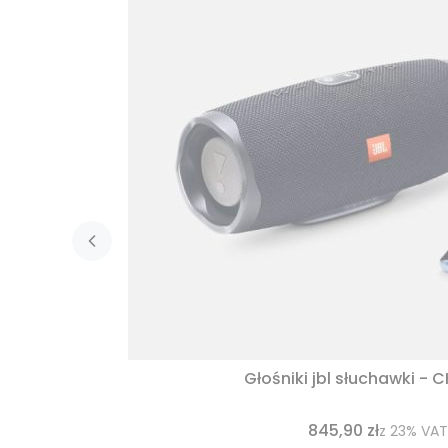
Głośniki jbl słuchawki - 
845,90 zł
z
23%
VAT