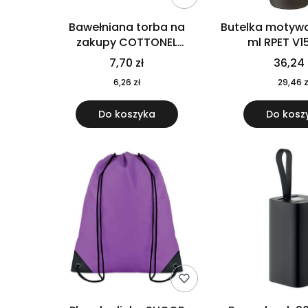
Bawełniana torba na
Butelka motywa
zakupy COTTONEL
ml RPET V1
COLOUR++ MO9846-11
7,70 zł
36,24 
6,26 zł
29,46 z
Do koszyka
Do kosz