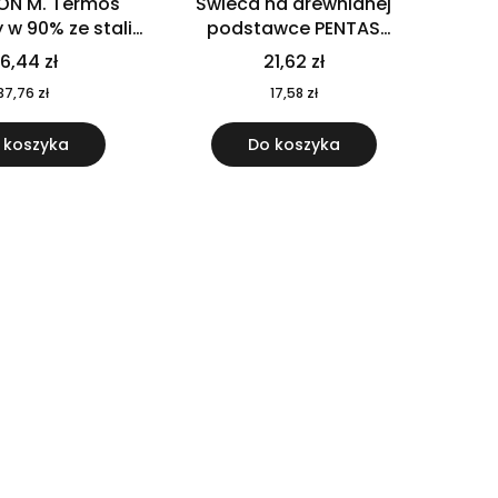
ON M. Termos
Świeca na drewnianej
w 90% ze stali
podstawce PENTAS
j pochodzącej z
MO6282-40
6,44 zł
21,62 zł
u 520 ml 94294
37,76 zł
17,58 zł
 koszyka
Do koszyka