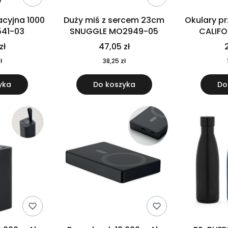
cyjna 1000
Duży miś z sercem 23cm
Okulary p
541-03
SNUGGLE MO2949-05
CALIF
MO
zł
47,05 zł
2
ł
38,25 zł
yka
Do koszyka
Do