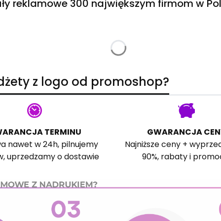
ły reklamowe 300 największym firmom w Pol
adżety z logo od promoshop?
ARANCJA TERMINU
GWARANCJA CEN
a nawet w 24h, pilnujemy
Najniższe ceny + wyprze
w, uprzedzamy o dostawie
90%, rabaty i promo