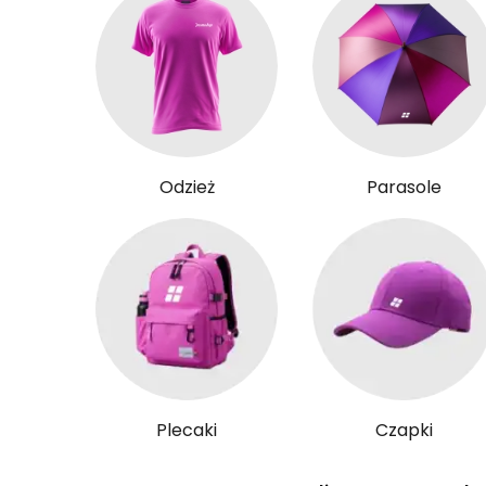
Odzież
Parasole
Plecaki
Czapki