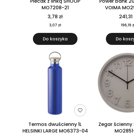
Plecak z linką SHOOP
Power bank 2
MO7208-21
VOIMA MO2
3,78 zł
241,31 
3,07 zł
196,19 z
Do koszyka
Do kosz
Termos dwuścienny 1L
Zegar ścienny
HELSINKI LARGE MO6373-04
MO2851