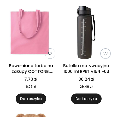
Bawełniana torba na
Butelka motywacyjna
zakupy COTTONEL
1000 ml RPET V1541-03
COLOUR++ MO9846-11
7,70 zł
36,24 zł
6,26 zł
29,46 zł
Do koszyka
Do koszyka