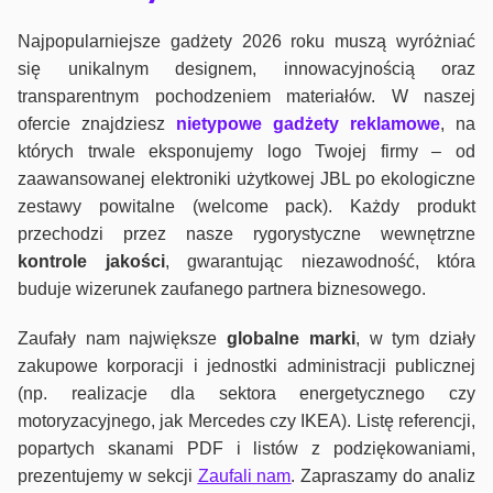
Najpopularniejsze gadżety 2026 roku muszą wyróżniać
się unikalnym designem, innowacyjnością oraz
transparentnym pochodzeniem materiałów. W naszej
ofercie znajdziesz
nietypowe gadżety reklamowe
, na
których trwale eksponujemy logo Twojej firmy – od
zaawansowanej elektroniki użytkowej JBL po ekologiczne
zestawy powitalne (welcome pack). Każdy produkt
przechodzi przez nasze rygorystyczne wewnętrzne
kontrole jako
ści
, gwarantując niezawodność, która
buduje wizerunek zaufanego partnera biznesowego.
Zaufały nam największe
globalne marki
, w tym działy
zakupowe korporacji i jednostki administracji publicznej
(np. realizacje dla sektora energetycznego czy
motoryzacyjnego, jak Mercedes czy IKEA). Listę referencji,
popartych skanami PDF i listów z podziękowaniami,
prezentujemy w sekcji
Zaufali nam
. Zapraszamy do analiz