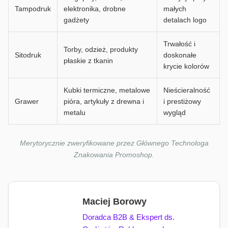
Tampodruk
elektronika, drobne
małych
gadżety
detalach logo
Trwałość i
Torby, odzież, produkty
Sitodruk
doskonałe
płaskie z tkanin
krycie kolorów
Kubki termiczne, metalowe
Nieścieralność
Grawer
pióra, artykuły z drewna i
i prestiżowy
metalu
wygląd
Merytorycznie zweryfikowane przez Głównego Technologa
Znakowania Promoshop.
Maciej Borowy
Doradca B2B & Ekspert ds.