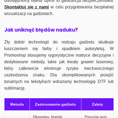
udostępniony rejestr opinii to gwarancja bezpieczeństwa.
Skontaktuj się z nami
w celu przygotowania bezpłatnej
wizualizacji na gadżetach.
J
ak uniknąć błędów naduku?
Zły dobór technologii do rodzaju gadżetu skutkuje
łuszczeniem się farby i spadkiem autorytetuj. W
Promoshop stosujemy rygorystyczne matryce decyzyjne i
dedykowane metody, takie jak trwały grawer laserowy,
który całkowicie eliminuje ryzyko mechanicznego
uszkodzenia znaku. Dla skomplikowanych przejść
tonalnych na tekstyliach wdrażamy technologię DTF lub
sublimację.
Metoda
Zastosowanie gadżetu
Zalety
Długopisy, breloki,
Precyzja przy