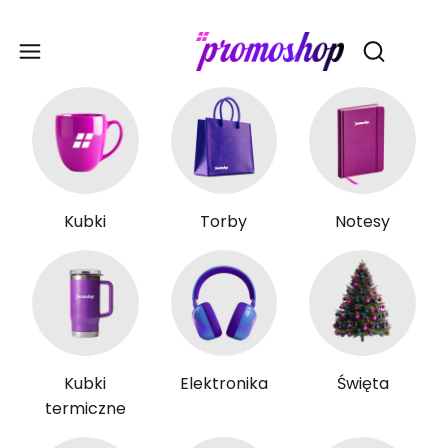
Gadże
Otwórz wy
Kubki
Torby
Notesy
Kubki
Elektronika
Święta
termiczne