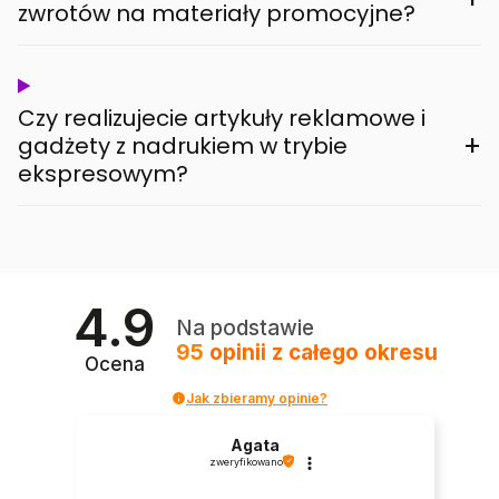
zwrotów na materiały promocyjne?
Czy realizujecie artykuły reklamowe i
+
gadżety z nadrukiem w trybie
ekspresowym?
4.9
Na podstawie
95
opinii
z całego okresu
Ocena
Jak zbieramy opinie?
Agata
zweryfikowano