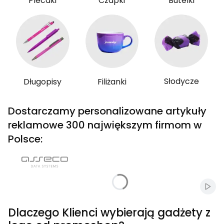
Plecaki
Czapki
Butelki
Słodycze
Długopisy
Filiżanki
Dostarczamy personalizowane artykuły
reklamowe 300 największym firmom w
Polsce:
Włąc
Dlaczego Klienci wybierają gadżety z