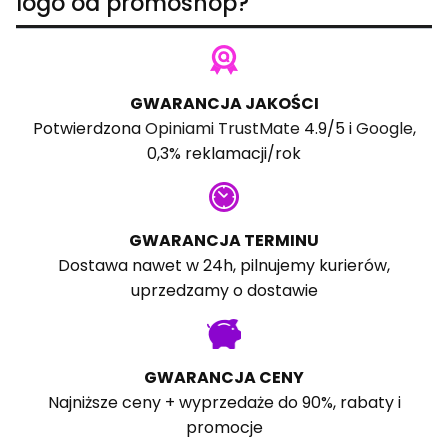
logo od promoshop?
GWARANCJA JAKOŚCI
Potwierdzona
Opiniami TrustMate
4.9/5 i
Google
,
0,3% reklamacji/rok
GWARANCJA TERMINU
Dostawa nawet w 24h, pilnujemy kurierów,
uprzedzamy o dostawie
GWARANCJA CENY
Najniższe ceny + wyprzedaże do 90%, rabaty i
promocje