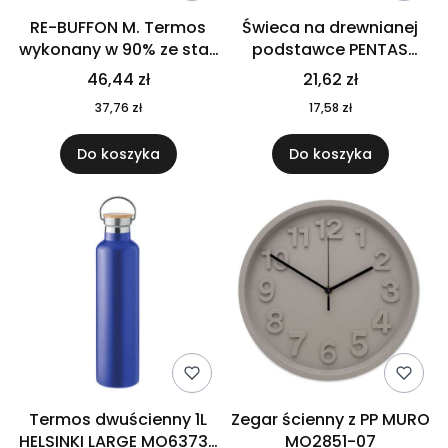
RE-BUFFON M. Termos
Świeca na drewnianej
wykonany w 90% ze stali
podstawce PENTAS
nierdzewnej
MO6282-40
46,44 zł
21,62 zł
pochodzącej z
37,76 zł
17,58 zł
recyklingu 520 ml 94294
Do koszyka
Do koszyka
Termos dwuścienny 1L
Zegar ścienny z PP MURO
HELSINKI LARGE MO6373-
MO2851-07