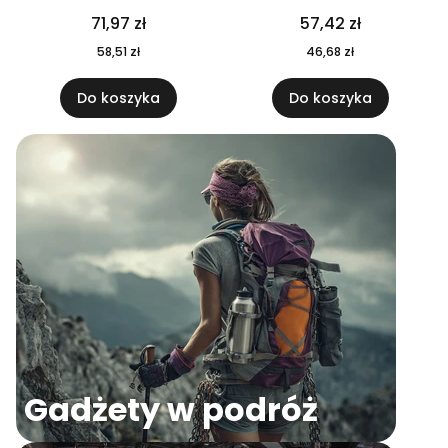
04
71,97 zł
57,42 zł
58,51 zł
46,68 zł
Do koszyka
Do koszyka
Gadżety w podróż