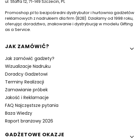
ul. Staffa 12, 71-149 Szczecin, PL
Promoshop.pl to bezpośredni dystrybutor i hurtownia gadżetów
reklamowych z nadrukiem dla firm (B2B). Działamy od 1998 roku,
oferując doradztwo, znakowanie i dystrybucję w modelu Gifting
as a Service.
Linki w stopce
JAK ZAMÓWIĆ?
Jak zamówić gadżety?
Wizualizacje Nadruku
Doradcy Gadżetowi
Terminy Realizacji
Zamawianie próbek
Jakość i Reklamacje
FAQ Najczęstsze pytania
Baza Wiedzy
Raport branżowy 2026
GADŻETOWE OKAZJE