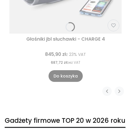
Głośniki jbl słuchawki - CHARGE 4
845,90 zł
z
23%
VAT
687,72 zł
bez VAT
Do koszyka
Gadżety firmowe TOP 20 w 2026 roku