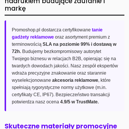
nadrukiem budujące zaufanie i
markę
Promoshop.pl dostarcza certyfikowane
tanie
gadżety reklamowe
oraz asortyment premium z
terminowością
SLA na poziomie 99% i dostawą w
72h.
Budujemy bezkompromisowy autorytet
Twojego biznesu w relacjach B2B, opierając się na
twardych dowodach jakości. Nasz zespół ekspertów
wdraża precyzyjne znakowanie oraz starannie
wyselekcjonowane
akcesoria reklamowe
, które
spełniają rygorystyczne normy użytkowe (m.in.
certyfikaty CE, IP67). Bezpieczeństwo transakcji
potwierdza nasz ocena
4.9/5 w TrustMate.
Skuteczne materiały promocyjne