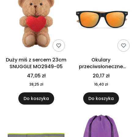
Duży miś z sercem 23cm
Okulary
SNUGGLE MO2949-05
przeciwsłoneczne
CALIFORNIA TOUCH
47,05 zł
20,17 zł
MO9617-10
38,25 zł
16,40 zł
Do koszyka
Do koszyka