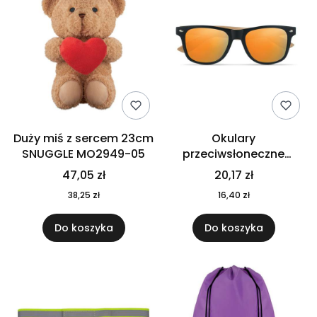
Duży miś z sercem 23cm
Okulary
SNUGGLE MO2949-05
przeciwsłoneczne
CALIFORNIA TOUCH
47,05 zł
20,17 zł
MO9617-10
38,25 zł
16,40 zł
Do koszyka
Do koszyka