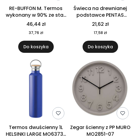
RE-BUFFON M. Termos
Świeca na drewnianej
wykonany w 90% ze stali
podstawce PENTAS
nierdzewnej
MO6282-40
46,44 zł
21,62 zł
pochodzącej z
37,76 zł
17,58 zł
recyklingu 520 ml 94294
Do koszyka
Do koszyka
Termos dwuścienny 1L
Zegar ścienny z PP MURO
HELSINKI LARGE MO6373-
MO2851-07