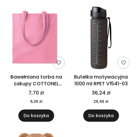
Bawełniana torba na
Butelka motywacyjna
zakupy COTTONEL
1000 ml RPET V1541-03
COLOUR++ MO9846-11
7,70 zł
36,24 zł
6,26 zł
29,46 zł
Do koszyka
Do koszyka