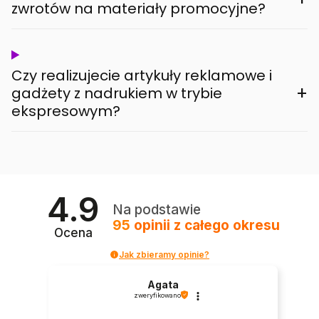
zwrotów na materiały promocyjne?
Czy realizujecie artykuły reklamowe i
+
gadżety z nadrukiem w trybie
ekspresowym?
4.9
Na podstawie
95
opinii
z całego okresu
Ocena
Jak zbieramy opinie?
Agata
zweryfikowano