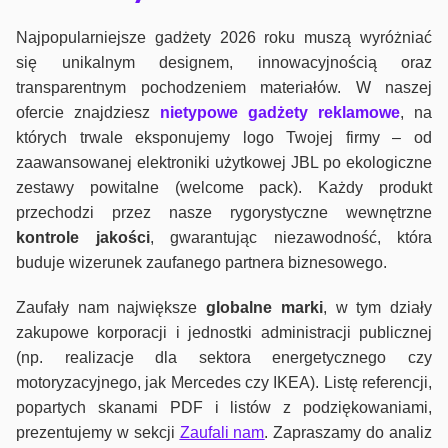
Najpopularniejsze gadżety 2026 roku muszą wyróżniać
się unikalnym designem, innowacyjnością oraz
transparentnym pochodzeniem materiałów. W naszej
ofercie znajdziesz
nietypowe gadżety reklamowe
, na
których trwale eksponujemy logo Twojej firmy – od
zaawansowanej elektroniki użytkowej JBL po ekologiczne
zestawy powitalne (welcome pack). Każdy produkt
przechodzi przez nasze rygorystyczne wewnętrzne
kontrole jako
ści
, gwarantując niezawodność, która
buduje wizerunek zaufanego partnera biznesowego.
Zaufały nam największe
globalne marki
, w tym działy
zakupowe korporacji i jednostki administracji publicznej
(np. realizacje dla sektora energetycznego czy
motoryzacyjnego, jak Mercedes czy IKEA). Listę referencji,
popartych skanami PDF i listów z podziękowaniami,
prezentujemy w sekcji
Zaufali nam
. Zapraszamy do analiz