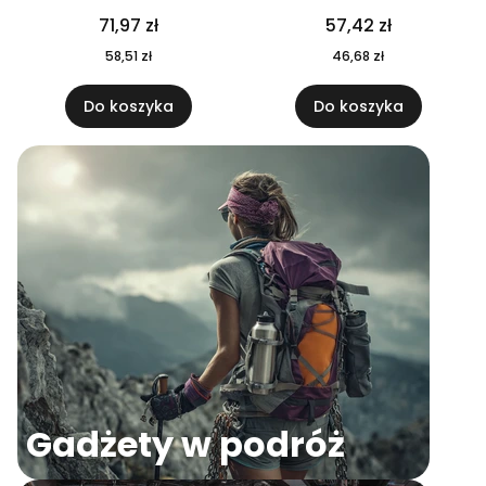
04
71,97 zł
57,42 zł
58,51 zł
46,68 zł
Do koszyka
Do koszyka
Gadżety w podróż