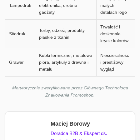
Tampodruk
elektronika, drobne
małych
gadżety
detalach logo
Trwałość i
Torby, odzież, produkty
Sitodruk
doskonałe
płaskie z tkanin
krycie kolorów
Kubki termiczne, metalowe
Nieścieralność
Grawer
pióra, artykuły z drewna i
i prestiżowy
metalu
wygląd
Merytorycznie zweryfikowane przez Głównego Technologa
Znakowania Promoshop.
Maciej Borowy
Doradca B2B & Ekspert ds.