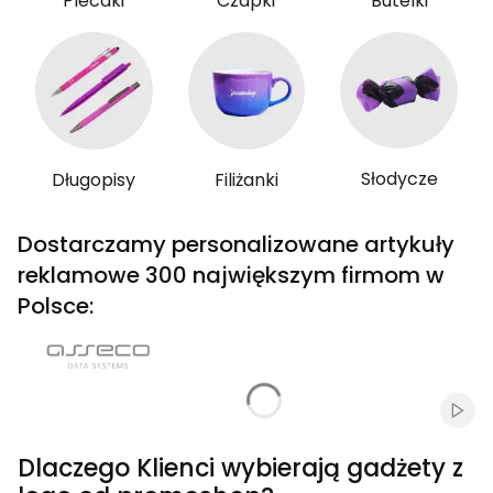
Plecaki
Czapki
Butelki
Słodycze
Długopisy
Filiżanki
Dostarczamy personalizowane artykuły
reklamowe 300 największym firmom w
Polsce:
Włąc
Dlaczego Klienci wybierają gadżety z