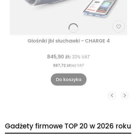
Głośniki jbl słuchawki - CHARGE 4
845,90 zł
z
23%
VAT
687,72 zł
bez VAT
Do koszyka
Gadżety firmowe TOP 20 w 2026 roku