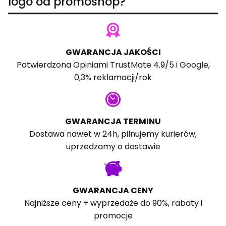
logo od promoshop?
GWARANCJA JAKOŚCI
Potwierdzona
Opiniami TrustMate
4.9/5 i
Google
,
0,3% reklamacji/rok
GWARANCJA TERMINU
Dostawa nawet w 24h, pilnujemy kurierów,
uprzedzamy o dostawie
GWARANCJA CENY
Najniższe ceny + wyprzedaże do 90%, rabaty i
promocje