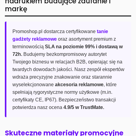
nadrukiem budujące zaufanie i
markę
Promoshop.pl dostarcza certyfikowane
tanie
gadżety reklamowe
oraz asortyment premium z
terminowością
SLA na poziomie 99% i dostawą w
72h.
Budujemy bezkompromisowy autorytet
Twojego biznesu w relacjach B2B, opierając się na
twardych dowodach jakości. Nasz zespół ekspertów
wdraża precyzyjne znakowanie oraz starannie
wyselekcjonowane
akcesoria reklamowe
, które
spełniają rygorystyczne normy użytkowe (m.in.
certyfikaty CE, IP67). Bezpieczeństwo transakcji
potwierdza nasz ocena
4.9/5 w TrustMate.
Skuteczne materiały promocyjne