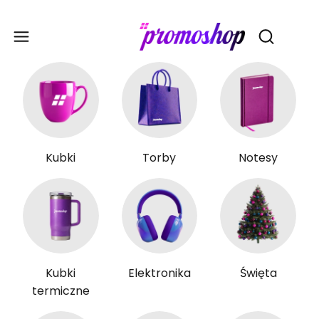
Gadże
Otwórz wy
Kubki
Torby
Notesy
Kubki
Elektronika
Święta
termiczne