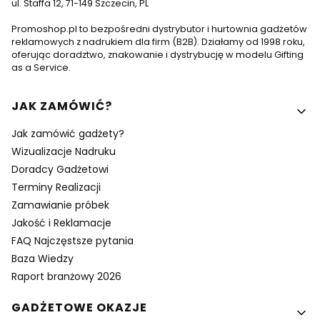
ul. Staffa 12, 71-149 Szczecin, PL
Promoshop.pl to bezpośredni dystrybutor i hurtownia gadżetów
reklamowych z nadrukiem dla firm (B2B). Działamy od 1998 roku,
oferując doradztwo, znakowanie i dystrybucję w modelu Gifting
as a Service.
Linki w stopce
JAK ZAMÓWIĆ?
Jak zamówić gadżety?
Wizualizacje Nadruku
Doradcy Gadżetowi
Terminy Realizacji
Zamawianie próbek
Jakość i Reklamacje
FAQ Najczęstsze pytania
Baza Wiedzy
Raport branżowy 2026
GADŻETOWE OKAZJE