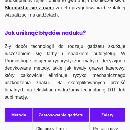
udostępniony rejestr opinii to gwarancja bezpieczeństwa.
Skontaktuj się z nami
w celu przygotowania bezpłatnej
wizualizacji na gadżetach.
J
ak uniknąć błędów naduku?
Zły dobór technologii do rodzaju gadżetu skutkuje
łuszczeniem się farby i spadkiem autorytetuj. W
Promoshop stosujemy rygorystyczne matryce decyzyjne i
dedykowane metody, takie jak trwały grawer laserowy,
który całkowicie eliminuje ryzyko mechanicznego
uszkodzenia znaku. Dla skomplikowanych przejść
tonalnych na tekstyliach wdrażamy technologię DTF lub
sublimację.
Metoda
Zastosowanie gadżetu
Zalety
Długopisy, breloki,
Precyzja przy