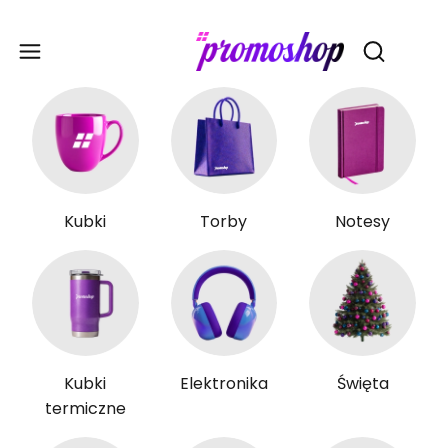
Gadże
Otwórz wy
Kubki
Torby
Notesy
Kubki
Elektronika
Święta
termiczne