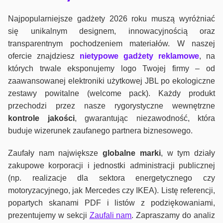
Najpopularniejsze gadżety 2026 roku muszą wyróżniać
się unikalnym designem, innowacyjnością oraz
transparentnym pochodzeniem materiałów. W naszej
ofercie znajdziesz
nietypowe gadżety reklamowe
, na
których trwale eksponujemy logo Twojej firmy – od
zaawansowanej elektroniki użytkowej JBL po ekologiczne
zestawy powitalne (welcome pack). Każdy produkt
przechodzi przez nasze rygorystyczne wewnętrzne
kontrole jako
ści
, gwarantując niezawodność, która
buduje wizerunek zaufanego partnera biznesowego.
Zaufały nam największe
globalne marki
, w tym działy
zakupowe korporacji i jednostki administracji publicznej
(np. realizacje dla sektora energetycznego czy
motoryzacyjnego, jak Mercedes czy IKEA). Listę referencji,
popartych skanami PDF i listów z podziękowaniami,
prezentujemy w sekcji
Zaufali nam
. Zapraszamy do analiz