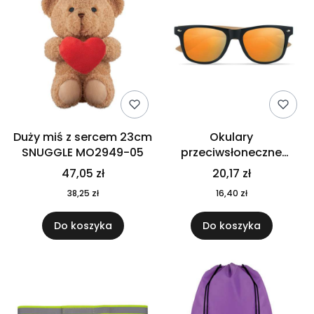
Duży miś z sercem 23cm
Okulary
SNUGGLE MO2949-05
przeciwsłoneczne
CALIFORNIA TOUCH
47,05 zł
20,17 zł
MO9617-10
38,25 zł
16,40 zł
Do koszyka
Do koszyka