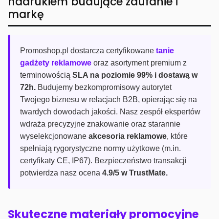
nadrukiem budujące zaufanie i
markę
Promoshop.pl dostarcza certyfikowane
tanie
gadżety reklamowe
oraz asortyment premium z
terminowością
SLA na poziomie 99% i dostawą w
72h.
Budujemy bezkompromisowy autorytet
Twojego biznesu w relacjach B2B, opierając się na
twardych dowodach jakości. Nasz zespół ekspertów
wdraża precyzyjne znakowanie oraz starannie
wyselekcjonowane
akcesoria reklamowe
, które
spełniają rygorystyczne normy użytkowe (m.in.
certyfikaty CE, IP67). Bezpieczeństwo transakcji
potwierdza nasz ocena
4.9/5 w TrustMate.
Skuteczne materiały promocyjne