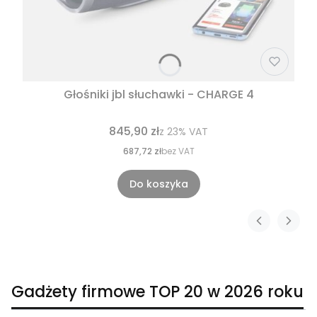
Głośniki jbl słuchawki - CHARGE 4
845,90 zł
z
23%
VAT
687,72 zł
bez VAT
Do koszyka
Gadżety firmowe TOP 20 w 2026 roku