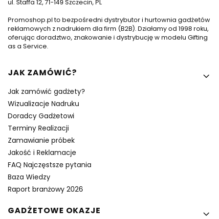
ul. Staffa 12, 71-149 Szczecin, PL
Promoshop.pl to bezpośredni dystrybutor i hurtownia gadżetów
reklamowych z nadrukiem dla firm (B2B). Działamy od 1998 roku,
oferując doradztwo, znakowanie i dystrybucję w modelu Gifting
as a Service.
Linki w stopce
JAK ZAMÓWIĆ?
Jak zamówić gadżety?
Wizualizacje Nadruku
Doradcy Gadżetowi
Terminy Realizacji
Zamawianie próbek
Jakość i Reklamacje
FAQ Najczęstsze pytania
Baza Wiedzy
Raport branżowy 2026
GADŻETOWE OKAZJE