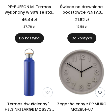
RE-BUFFON M. Termos
Świeca na drewnianej
wykonany w 90% ze stali
podstawce PENTAS
nierdzewnej
MO6282-40
46,44 zł
21,62 zł
pochodzącej z
37,76 zł
17,58 zł
recyklingu 520 ml 94294
Do koszyka
Do koszyka
Termos dwuścienny 1L
Zegar ścienny z PP MURO
HELSINKI LARGE MO6373-
MO2851-07