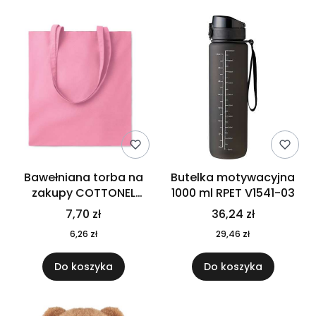
Bawełniana torba na
Butelka motywacyjna
zakupy COTTONEL
1000 ml RPET V1541-03
COLOUR++ MO9846-11
7,70 zł
36,24 zł
6,26 zł
29,46 zł
Do koszyka
Do koszyka