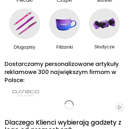
Plecaki
Czapki
Butelki
Słodycze
Długopisy
Filiżanki
Dostarczamy personalizowane artykuły
reklamowe 300 największym firmom w
Polsce:
Włąc
Dlaczego Klienci wybierają gadżety z