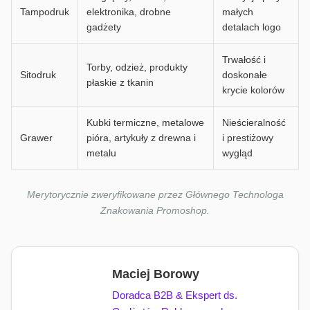
Tampodruk
elektronika, drobne
małych
gadżety
detalach logo
Trwałość i
Torby, odzież, produkty
Sitodruk
doskonałe
płaskie z tkanin
krycie kolorów
Kubki termiczne, metalowe
Nieścieralność
Grawer
pióra, artykuły z drewna i
i prestiżowy
metalu
wygląd
Merytorycznie zweryfikowane przez Głównego Technologa
Znakowania Promoshop.
Maciej Borowy
Doradca B2B & Ekspert ds.