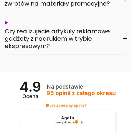
zwrotów na materiały promocyjne?
Czy realizujecie artykuły reklamowe i
+
gadżety z nadrukiem w trybie
ekspresowym?
4.9
Na podstawie
95
opinii
z całego okresu
Ocena
Jak zbieramy opinie?
Agata
zweryfikowano