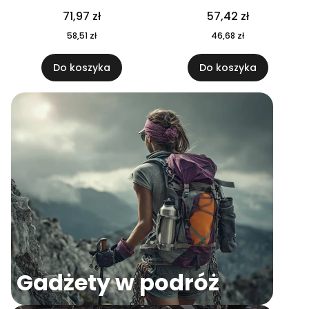
04
71,97 zł
57,42 zł
58,51 zł
46,68 zł
Do koszyka
Do koszyka
Gadżety w podróż