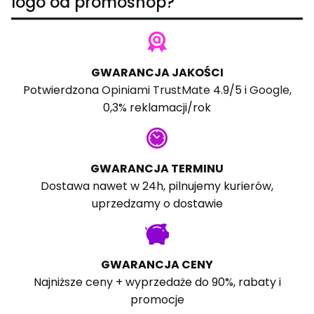
logo od promoshop?
GWARANCJA JAKOŚCI
Potwierdzona
Opiniami TrustMate
4.9/5 i
Google
,
0,3% reklamacji/rok
GWARANCJA TERMINU
Dostawa nawet w 24h, pilnujemy kurierów,
uprzedzamy o dostawie
GWARANCJA CENY
Najniższe ceny + wyprzedaże do 90%, rabaty i
promocje