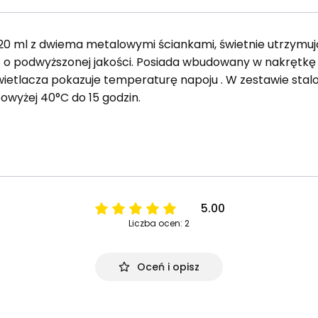
0 ml z dwiema metalowymi ściankami, świetnie utrzymują
/8 o podwyższonej jakości. Posiada wbudowany w nakrętk
wietlacza pokazuje temperaturę napoju . W zestawie stal
wyżej 40°C do 15 godzin.
5.00
Liczba ocen: 2
Oceń i opisz