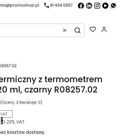
ania@promoshop.pl
91 404 0557
Gadżety w k
Wyczyść
Szukaj
R08257.02
ermiczny z termometrem
20 ml, czarny R08257.02
0
(Oceny: 2 Recenzje: 0)
 VAT
ł
z
23%
VAT
ez kosztów dostawy.