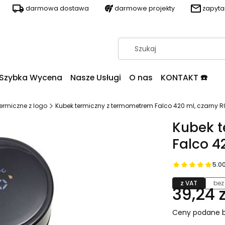
darmowa dostawa
darmowe projekty
zapyt
Szybka Wycena
Nasze Usługi
O nas
KONTAKT ☎️
termiczne z logo
Kubek termiczny z termometrem Falco 420 ml, czarny 
Kubek t
Falco 4
5.0
z VAT
bez
39,24 z
Ceny podane b