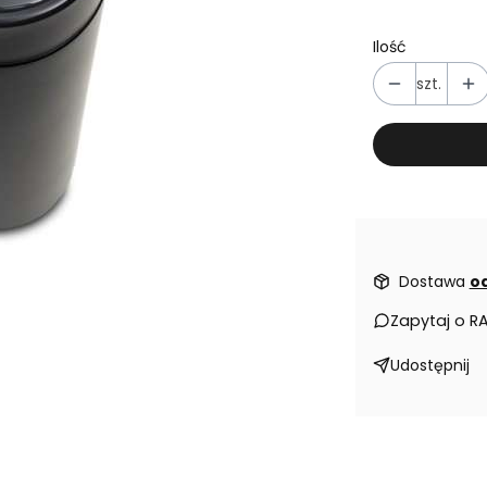
Ilość
szt.
Dostawa
od
Zapytaj o R
Udostępnij