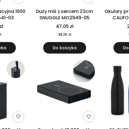
cyjna 1000
Duży miś z sercem 23cm
Okulary p
541-03
SNUGGLE MO2949-05
CALIF
MO
zł
47,05 zł
2
ł
38,25 zł
yka
Do koszyka
Do