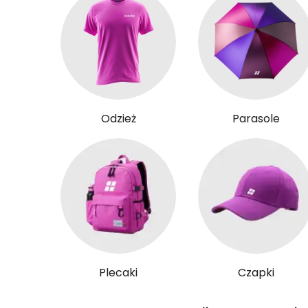
Odzież
Parasole
Plecaki
Czapki