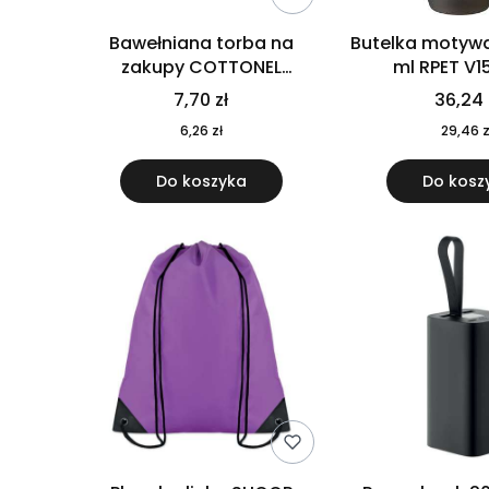
Bawełniana torba na
Butelka motywa
zakupy COTTONEL
ml RPET V1
COLOUR++ MO9846-11
7,70 zł
36,24 
6,26 zł
29,46 z
Do koszyka
Do kosz