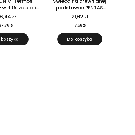
ON M. Termos
Świeca na drewnianej
w 90% ze stali
podstawce PENTAS
j pochodzącej z
MO6282-40
6,44 zł
21,62 zł
u 520 ml 94294
37,76 zł
17,58 zł
 koszyka
Do koszyka