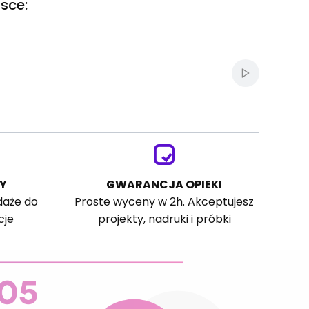
sce:
Włącz autom
Y
GWARANCJA OPIEKI
daże do
Proste wyceny w 2h. Akceptujesz
cje
projekty, nadruki i próbki