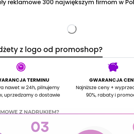
ły reklamowe 300 największym firmom w Pol
adżety z logo od promoshop?
ARANCJA TERMINU
GWARANCJA CEN
a nawet w 24h, pilnujemy
Najniższe ceny + wyprze
w, uprzedzamy o dostawie
90%, rabaty i promo