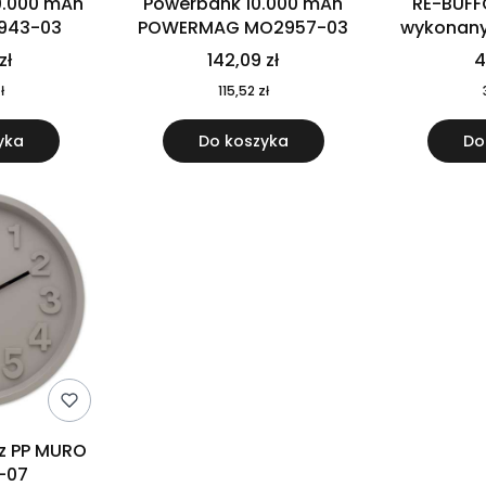
0.000 mAh
Powerbank 10.000 mAh
RE-BUFF
943-03
POWERMAG MO2957-03
wykonany 
nierdzewne
zł
142,09 zł
4
recykling
ł
115,52 zł
yka
Do koszyka
Do
 z PP MURO
-07