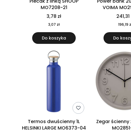
Plecak z linką SHOOP
Power bank 2
MO7208-21
VOIMA MO2
3,78 zł
241,31 
3,07 zł
196,19 z
Do koszyka
Do kosz
Termos dwuścienny 1L
Zegar ścienny
HELSINKI LARGE MO6373-04
MO2851