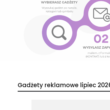
Naciśnij Enter lub spację, aby otworzyć stronę.
Naciśnij Enter lub spację, aby otworzyć stronę.
Gadżety reklamowe lipiec 202