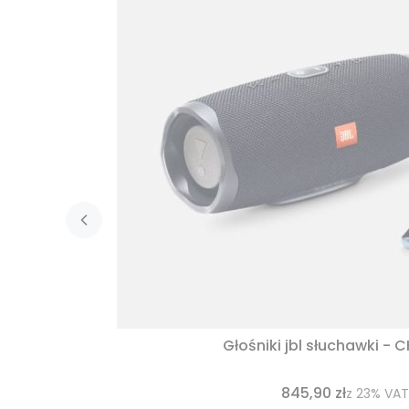
Głośniki jbl słuchawki - 
845,90 zł
z
23%
VAT