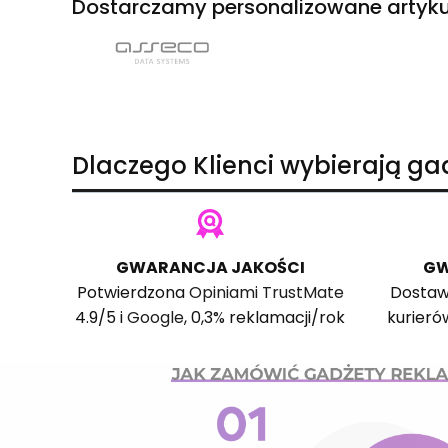
Dostarczamy personalizowane artyku
Dlaczego Klienci wybierają g
GWARANCJA JAKOŚCI
GW
Potwierdzona
Opiniami TrustMate
Dostaw
4.9/5 i
Google
, 0,3% reklamacji/rok
kurieró