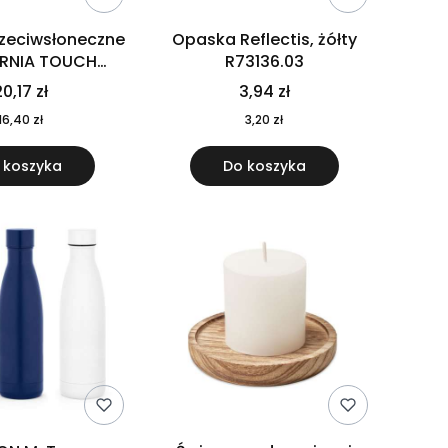
rzeciwsłoneczne
Opaska Reflectis, żółty
ORNIA TOUCH
R73136.03
9617-10
0,17 zł
3,94 zł
16,40 zł
3,20 zł
 koszyka
Do koszyka