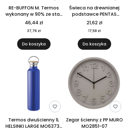
RE-BUFFON M. Termos
Świeca na drewnianej
wykonany w 90% ze stali
podstawce PENTAS
nierdzewnej
MO6282-40
46,44 zł
21,62 zł
pochodzącej z
37,76 zł
17,58 zł
recyklingu 520 ml 94294
Do koszyka
Do koszyka
Termos dwuścienny 1L
Zegar ścienny z PP MURO
HELSINKI LARGE MO6373-
MO2851-07