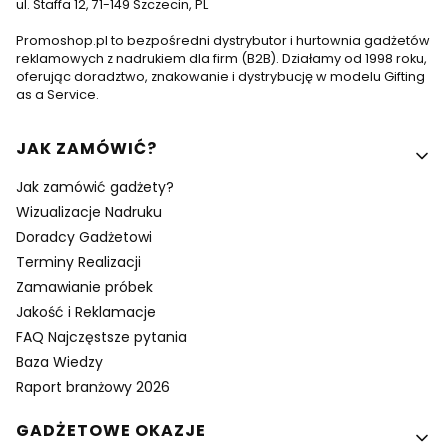
ul. Staffa 12, 71-149 Szczecin, PL
Promoshop.pl to bezpośredni dystrybutor i hurtownia gadżetów
reklamowych z nadrukiem dla firm (B2B). Działamy od 1998 roku,
oferując doradztwo, znakowanie i dystrybucję w modelu Gifting
as a Service.
Linki w stopce
JAK ZAMÓWIĆ?
Jak zamówić gadżety?
Wizualizacje Nadruku
Doradcy Gadżetowi
Terminy Realizacji
Zamawianie próbek
Jakość i Reklamacje
FAQ Najczęstsze pytania
Baza Wiedzy
Raport branżowy 2026
GADŻETOWE OKAZJE