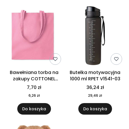
Bawełniana torba na
Butelka motywacyjna
zakupy COTTONEL
1000 ml RPET V1541-03
COLOUR++ MO9846-11
7,70 zł
36,24 zł
6,26 zł
29,46 zł
Do koszyka
Do koszyka