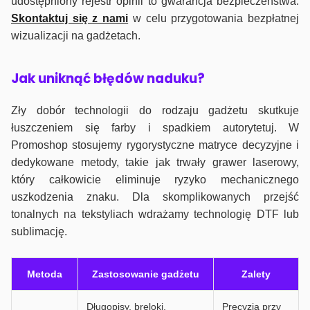
udostępniony rejestr opinii to gwarancja bezpieczeństwa.
Skontaktuj się z nami
w celu przygotowania bezpłatnej
wizualizacji na gadżetach.
J
ak uniknąć błędów naduku?
Zły dobór technologii do rodzaju gadżetu skutkuje
łuszczeniem się farby i spadkiem autorytetuj. W
Promoshop stosujemy rygorystyczne matryce decyzyjne i
dedykowane metody, takie jak trwały grawer laserowy,
który całkowicie eliminuje ryzyko mechanicznego
uszkodzenia znaku. Dla skomplikowanych przejść
tonalnych na tekstyliach wdrażamy technologię DTF lub
sublimację.
Metoda
Zastosowanie gadżetu
Zalety
Długopisy, breloki,
Precyzja przy