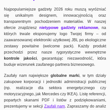
Najpopularniejsze gadżety 2026 roku muszą wyróżniać
się unikalnym designem, innowacyjnością oraz
transparentnym pochodzeniem materiałów. W naszej
ofercie znajdziesz
nietypowe gadżety reklamowe
, na
których trwale eksponujemy logo Twojej firmy – od
zaawansowanej elektroniki użytkowej JBL po ekologiczne
zestawy powitalne (welcome pack). Każdy produkt
przechodzi przez nasze rygorystyczne wewnętrzne
kontrole jako
ści
, gwarantując niezawodność, która
buduje wizerunek zaufanego partnera biznesowego.
Zaufały nam największe
globalne marki
, w tym działy
zakupowe korporacji i jednostki administracji publicznej
(np. realizacje dla sektora energetycznego czy
motoryzacyjnego, jak Mercedes czy IKEA). Listę referencji,
popartych skanami PDF i listów z podziękowaniami,
prezentujemy w sekcji
Zaufali nam
. Zapraszamy do analiz