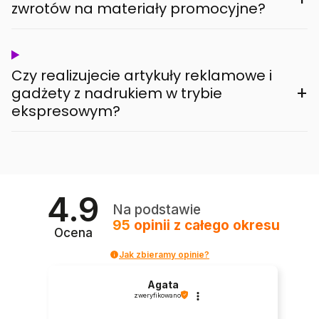
zwrotów na materiały promocyjne?
Czy realizujecie artykuły reklamowe i
+
gadżety z nadrukiem w trybie
ekspresowym?
4.9
Na podstawie
95
opinii
z całego okresu
Ocena
Jak zbieramy opinie?
Agata
zweryfikowano