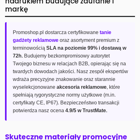
nadrukiem budujące zaufanie i
markę
Promoshop.pl dostarcza certyfikowane
tanie
gadżety reklamowe
oraz asortyment premium z
terminowością
SLA na poziomie 99% i dostawą w
72h.
Budujemy bezkompromisowy autorytet
Twojego biznesu w relacjach B2B, opierając się na
twardych dowodach jakości. Nasz zespół ekspertów
wdraża precyzyjne znakowanie oraz starannie
wyselekcjonowane
akcesoria reklamowe
, które
spełniają rygorystyczne normy użytkowe (m.in.
certyfikaty CE, IP67). Bezpieczeństwo transakcji
potwierdza nasz ocena
4.9/5 w TrustMate.
Skuteczne materiały promocyjne