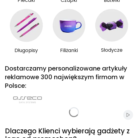
Plecaki
Czapki
Butelki
Słodycze
Długopisy
Filiżanki
Dostarczamy personalizowane artykuły
reklamowe 300 największym firmom w
Polsce:
Włąc
Dlaczego Klienci wybierają gadżety z