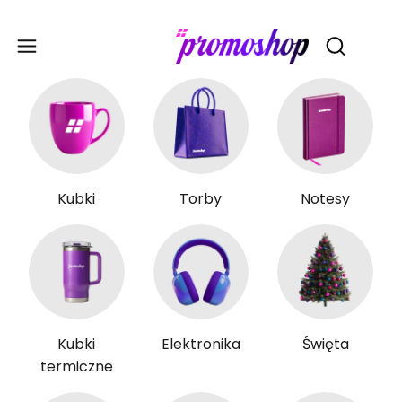
Gadże
Otwórz wy
Kubki
Torby
Notesy
Kubki
Elektronika
Święta
termiczne