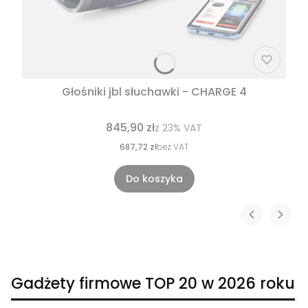
Głośniki jbl słuchawki - CHARGE 4
845,90 zł
z
23%
VAT
687,72 zł
bez VAT
Do koszyka
Gadżety firmowe TOP 20 w 2026 roku