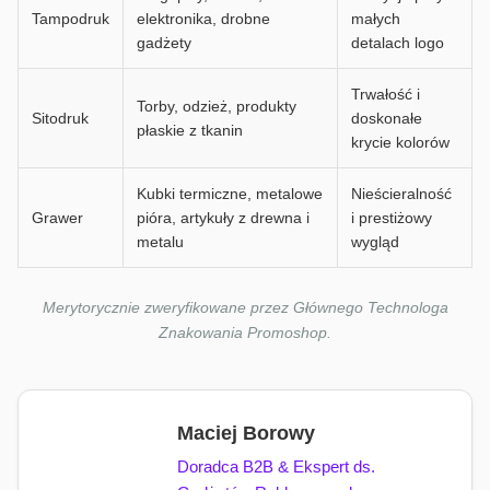
Tampodruk
elektronika, drobne
małych
gadżety
detalach logo
Trwałość i
Torby, odzież, produkty
Sitodruk
doskonałe
płaskie z tkanin
krycie kolorów
Kubki termiczne, metalowe
Nieścieralność
Grawer
pióra, artykuły z drewna i
i prestiżowy
metalu
wygląd
Merytorycznie zweryfikowane przez Głównego Technologa
Znakowania Promoshop.
Maciej Borowy
Doradca B2B & Ekspert ds.