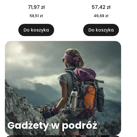
04
71,97 zł
57,42 zł
58,51 zł
46,68 zł
Do koszyka
Do koszyka
Gadżety w podróż