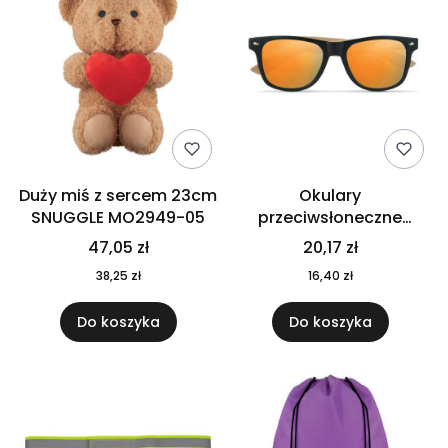
Duży miś z sercem 23cm
Okulary
SNUGGLE MO2949-05
przeciwsłoneczne
CALIFORNIA TOUCH
47,05 zł
20,17 zł
MO9617-10
38,25 zł
16,40 zł
Do koszyka
Do koszyka