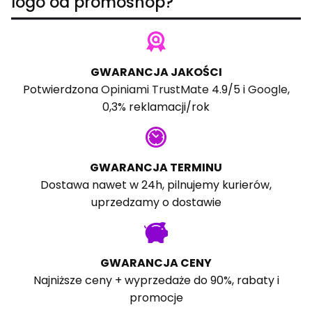
logo od promoshop?
GWARANCJA JAKOŚCI
Potwierdzona
Opiniami TrustMate
4.9/5 i
Google
,
0,3% reklamacji/rok
GWARANCJA TERMINU
Dostawa nawet w 24h, pilnujemy kurierów,
uprzedzamy o dostawie
GWARANCJA CENY
Najniższe ceny + wyprzedaże do 90%, rabaty i
promocje