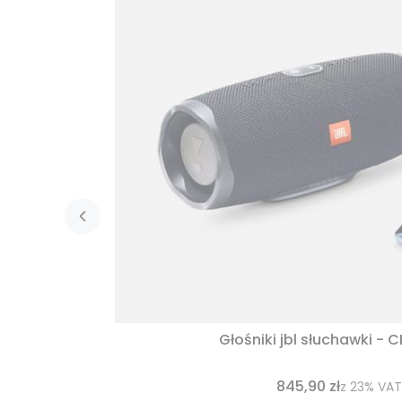
Głośniki jbl słuchawki - 
845,90 zł
z
23%
VAT