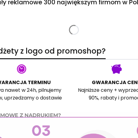
ły reklamowe 300 największym firmom w Pol
adżety z logo od promoshop?
ARANCJA TERMINU
GWARANCJA CEN
a nawet w 24h, pilnujemy
Najniższe ceny + wyprze
w, uprzedzamy o dostawie
90%, rabaty i promo