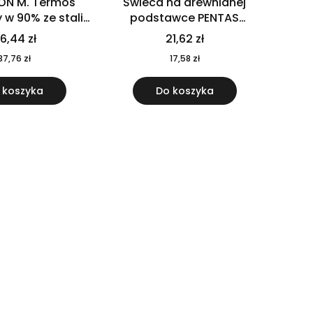
ON M. Termos
Świeca na drewnianej
w 90% ze stali
podstawce PENTAS
j pochodzącej z
MO6282-40
6,44 zł
21,62 zł
u 520 ml 94294
37,76 zł
17,58 zł
 koszyka
Do koszyka