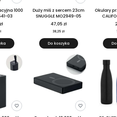
cyjna 1000
Duży miś z sercem 23cm
Okulary p
541-03
SNUGGLE MO2949-05
CALIF
MO
zł
47,05 zł
2
ł
38,25 zł
yka
Do koszyka
Do