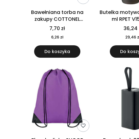
Bawełniana torba na
Butelka motywa
zakupy COTTONEL
ml RPET V1
COLOUR++ MO9846-11
7,70 zł
36,24 
6,26 zł
29,46 z
Do koszyka
Do kosz