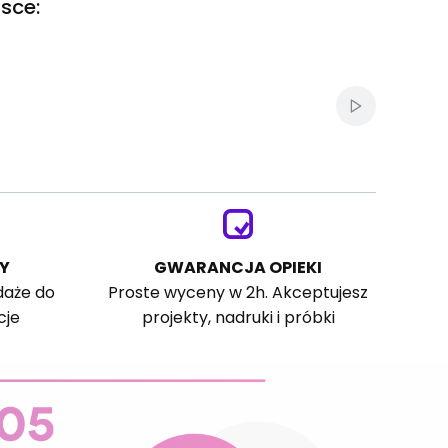
sce:
Włącz autom
Y
GWARANCJA OPIEKI
daże do
Proste wyceny w 2h. Akceptujesz
cje
projekty, nadruki i próbki