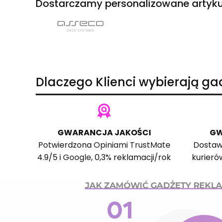
Dostarczamy personalizowane artyku
Dlaczego Klienci wybierają g
GWARANCJA JAKOŚCI
GW
Potwierdzona
Opiniami TrustMate
Dostaw
4.9/5 i
Google
, 0,3% reklamacji/rok
kurieró