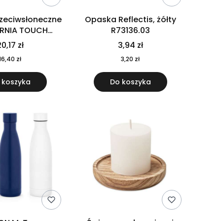
rzeciwsłoneczne
Opaska Reflectis, żółty
ORNIA TOUCH
R73136.03
9617-10
0,17 zł
3,94 zł
16,40 zł
3,20 zł
 koszyka
Do koszyka