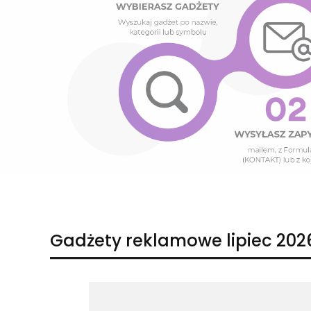
Naciśnij Enter lub spację, aby otworzyć stronę.
Naciśnij Enter lub spację, aby otworzyć stronę.
Gadżety reklamowe lipiec 202