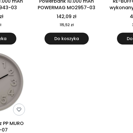
0.000 mAh
Powerbank 10.000 mAh
RE-BUFF
943-03
POWERMAG MO2957-03
wykonany 
nierdzewne
zł
142,09 zł
4
recykling
ł
115,52 zł
yka
Do koszyka
Do
 z PP MURO
-07