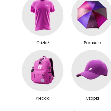
Odzież
Parasole
Plecaki
Czapki