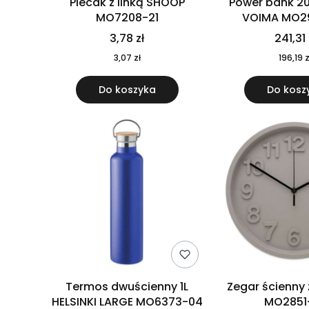
Plecak z linką SHOOP
Power bank 2
MO7208-21
VOIMA MO2
3,78 zł
241,31 
3,07 zł
196,19 z
Do koszyka
Do kosz
Termos dwuścienny 1L
Zegar ścienny
HELSINKI LARGE MO6373-04
MO2851