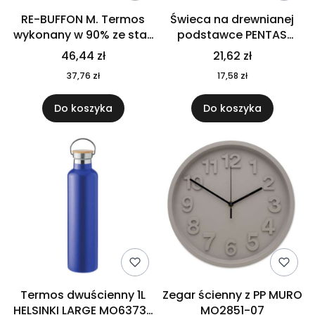
RE-BUFFON M. Termos
Świeca na drewnianej
wykonany w 90% ze stali
podstawce PENTAS
nierdzewnej
MO6282-40
46,44 zł
21,62 zł
pochodzącej z
37,76 zł
17,58 zł
recyklingu 520 ml 94294
Do koszyka
Do koszyka
Termos dwuścienny 1L
Zegar ścienny z PP MURO
HELSINKI LARGE MO6373-
MO2851-07