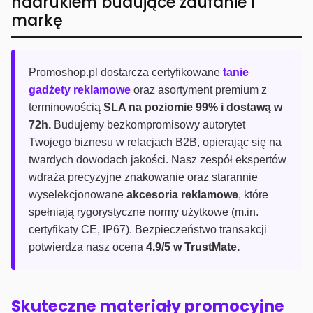
nadrukiem budujące zaufanie i
markę
Promoshop.pl dostarcza certyfikowane
tanie
gadżety reklamowe
oraz asortyment premium z
terminowością
SLA na poziomie 99% i dostawą w
72h.
Budujemy bezkompromisowy autorytet
Twojego biznesu w relacjach B2B, opierając się na
twardych dowodach jakości. Nasz zespół ekspertów
wdraża precyzyjne znakowanie oraz starannie
wyselekcjonowane
akcesoria reklamowe
, które
spełniają rygorystyczne normy użytkowe (m.in.
certyfikaty CE, IP67). Bezpieczeństwo transakcji
potwierdza nasz ocena
4.9/5 w TrustMate.
Skuteczne materiały promocyjne