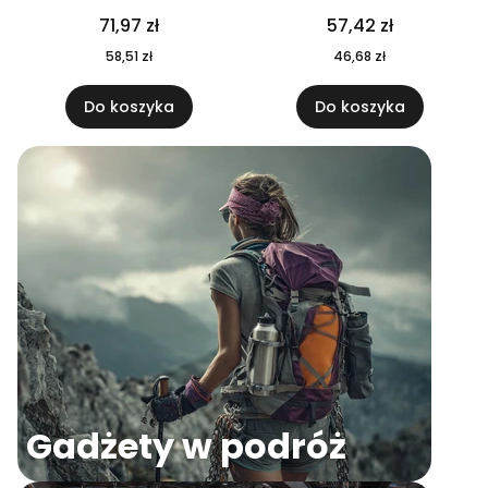
04
71,97 zł
57,42 zł
58,51 zł
46,68 zł
Do koszyka
Do koszyka
Gadżety w podróż