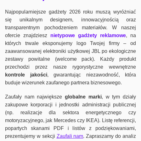
Najpopularniejsze gadżety 2026 roku muszą wyróżniać
się unikalnym designem, innowacyjnością oraz
transparentnym pochodzeniem materiałów. W naszej
ofercie znajdziesz
nietypowe gadżety reklamowe
, na
których trwale eksponujemy logo Twojej firmy – od
zaawansowanej elektroniki użytkowej JBL po ekologiczne
zestawy powitalne (welcome pack). Każdy produkt
przechodzi przez nasze rygorystyczne wewnętrzne
kontrole jako
ści
, gwarantując niezawodność, która
buduje wizerunek zaufanego partnera biznesowego.
Zaufały nam największe
globalne marki
, w tym działy
zakupowe korporacji i jednostki administracji publicznej
(np. realizacje dla sektora energetycznego czy
motoryzacyjnego, jak Mercedes czy IKEA). Listę referencji,
popartych skanami PDF i listów z podziękowaniami,
prezentujemy w sekcji
Zaufali nam
. Zapraszamy do analiz