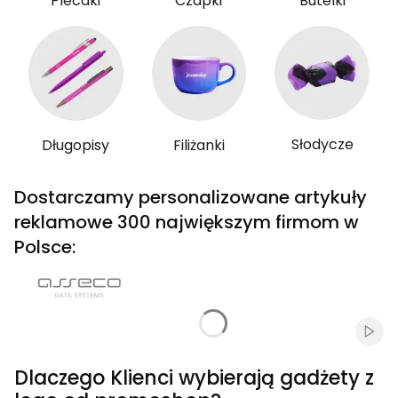
Plecaki
Czapki
Butelki
Słodycze
Długopisy
Filiżanki
Dostarczamy personalizowane artykuły
reklamowe 300 największym firmom w
Polsce:
Włąc
Dlaczego Klienci wybierają gadżety z