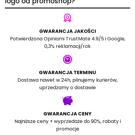
logo od promoshop?
GWARANCJA JAKOŚCI
Potwierdzona
Opiniami TrustMate
4.9/5 i
Google
,
0,3% reklamacji/rok
GWARANCJA TERMINU
Dostawa nawet w 24h, pilnujemy kurierów,
uprzedzamy o dostawie
GWARANCJA CENY
Najniższe ceny + wyprzedaże do 90%, rabaty i
promocje