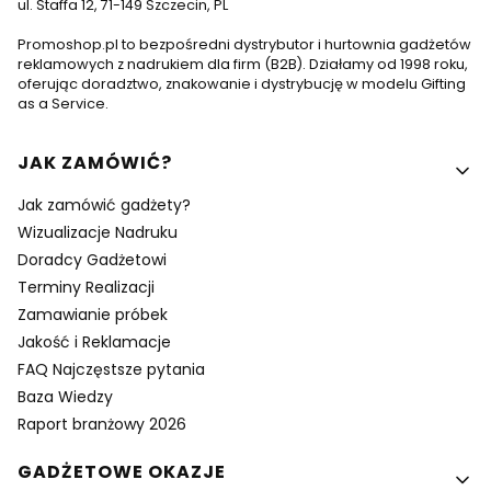
ul. Staffa 12, 71-149 Szczecin, PL
Promoshop.pl to bezpośredni dystrybutor i hurtownia gadżetów
reklamowych z nadrukiem dla firm (B2B). Działamy od 1998 roku,
oferując doradztwo, znakowanie i dystrybucję w modelu Gifting
as a Service.
Linki w stopce
JAK ZAMÓWIĆ?
Jak zamówić gadżety?
Wizualizacje Nadruku
Doradcy Gadżetowi
Terminy Realizacji
Zamawianie próbek
Jakość i Reklamacje
FAQ Najczęstsze pytania
Baza Wiedzy
Raport branżowy 2026
GADŻETOWE OKAZJE