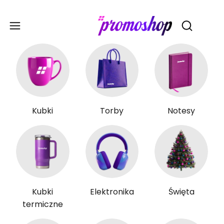
Gadże
Otwórz wy
Kubki
Torby
Notesy
Kubki
Elektronika
Święta
termiczne