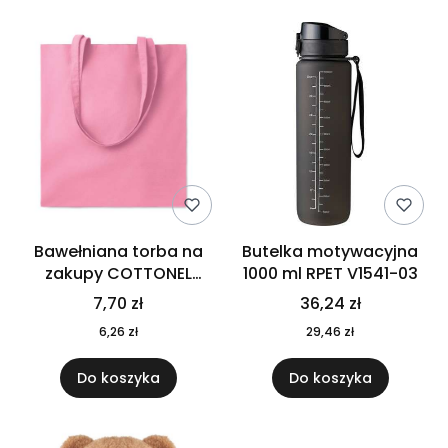
Bawełniana torba na
Butelka motywacyjna
zakupy COTTONEL
1000 ml RPET V1541-03
COLOUR++ MO9846-11
7,70 zł
36,24 zł
6,26 zł
29,46 zł
Do koszyka
Do koszyka