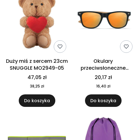
Duży miś z sercem 23cm
Okulary
SNUGGLE MO2949-05
przeciwsłoneczne
CALIFORNIA TOUCH
47,05 zł
20,17 zł
MO9617-10
38,25 zł
16,40 zł
Do koszyka
Do koszyka