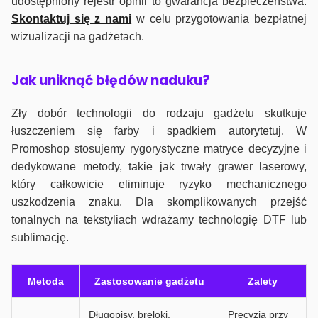
udostępniony rejestr opinii to gwarancja bezpieczeństwa.
Skontaktuj się z nami
w celu przygotowania bezpłatnej
wizualizacji na gadżetach.
J
ak uniknąć błędów naduku?
Zły dobór technologii do rodzaju gadżetu skutkuje
łuszczeniem się farby i spadkiem autorytetuj. W
Promoshop stosujemy rygorystyczne matryce decyzyjne i
dedykowane metody, takie jak trwały grawer laserowy,
który całkowicie eliminuje ryzyko mechanicznego
uszkodzenia znaku. Dla skomplikowanych przejść
tonalnych na tekstyliach wdrażamy technologię DTF lub
sublimację.
Metoda
Zastosowanie gadżetu
Zalety
Długopisy, breloki,
Precyzja przy