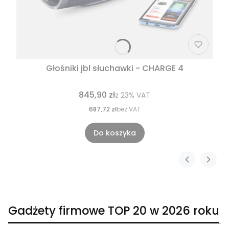
Głośniki jbl słuchawki - CHARGE 4
845,90 zł
z
23%
VAT
687,72 zł
bez VAT
Do koszyka
Gadżety firmowe TOP 20 w 2026 roku