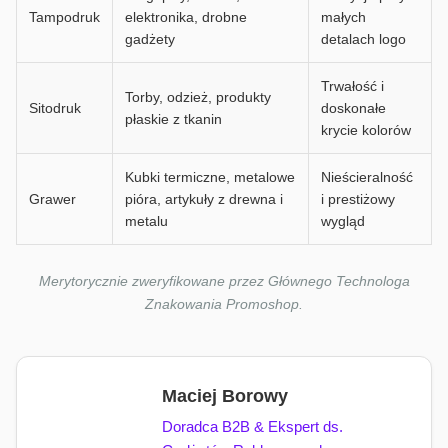
Tampodruk
elektronika, drobne
małych
gadżety
detalach logo
Trwałość i
Torby, odzież, produkty
Sitodruk
doskonałe
płaskie z tkanin
krycie kolorów
Kubki termiczne, metalowe
Nieścieralność
Grawer
pióra, artykuły z drewna i
i prestiżowy
metalu
wygląd
Merytorycznie zweryfikowane przez Głównego Technologa
Znakowania Promoshop.
Maciej Borowy
Doradca B2B & Ekspert ds.