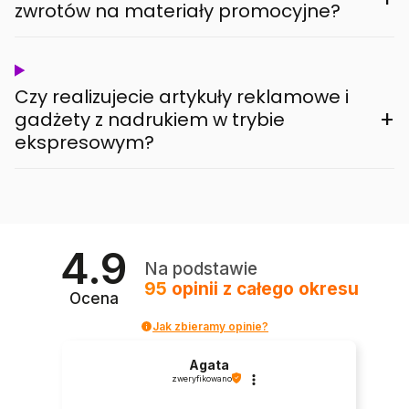
zwrotów na materiały promocyjne?
Czy realizujecie artykuły reklamowe i
+
gadżety z nadrukiem w trybie
ekspresowym?
4.9
Na podstawie
95
opinii
z całego okresu
Ocena
Jak zbieramy opinie?
Agata
zweryfikowano