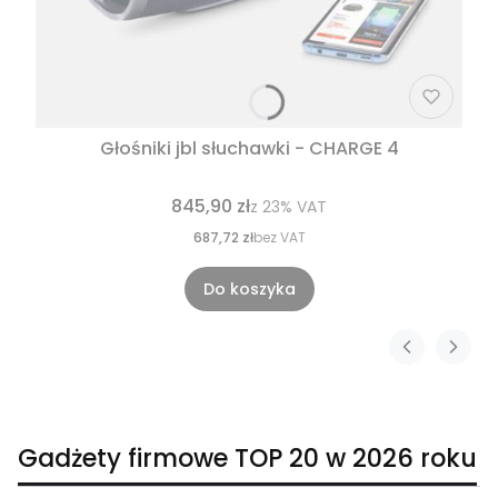
Głośniki jbl słuchawki - CHARGE 4
845,90 zł
z
23%
VAT
687,72 zł
bez VAT
Do koszyka
Gadżety firmowe TOP 20 w 2026 roku