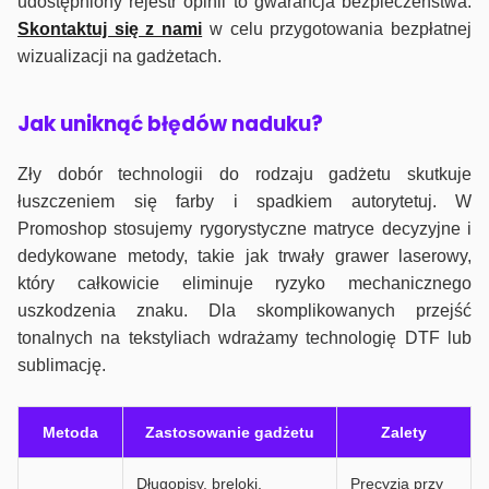
udostępniony rejestr opinii to gwarancja bezpieczeństwa.
Skontaktuj się z nami
w celu przygotowania bezpłatnej
wizualizacji na gadżetach.
J
ak uniknąć błędów naduku?
Zły dobór technologii do rodzaju gadżetu skutkuje
łuszczeniem się farby i spadkiem autorytetuj. W
Promoshop stosujemy rygorystyczne matryce decyzyjne i
dedykowane metody, takie jak trwały grawer laserowy,
który całkowicie eliminuje ryzyko mechanicznego
uszkodzenia znaku. Dla skomplikowanych przejść
tonalnych na tekstyliach wdrażamy technologię DTF lub
sublimację.
Metoda
Zastosowanie gadżetu
Zalety
Długopisy, breloki,
Precyzja przy