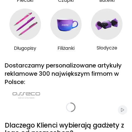
Plecaki
Czapki
Butelki
Słodycze
Długopisy
Filiżanki
Dostarczamy personalizowane artykuły
reklamowe 300 największym firmom w
Polsce:
Włąc
Dlaczego Klienci wybierają gadżety z