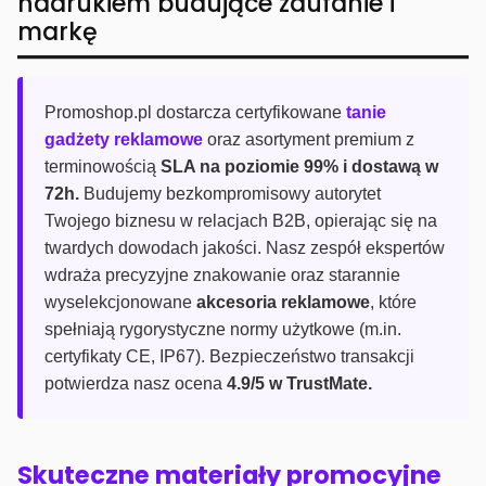
nadrukiem budujące zaufanie i
markę
Promoshop.pl dostarcza certyfikowane
tanie
gadżety reklamowe
oraz asortyment premium z
terminowością
SLA na poziomie 99% i dostawą w
72h.
Budujemy bezkompromisowy autorytet
Twojego biznesu w relacjach B2B, opierając się na
twardych dowodach jakości. Nasz zespół ekspertów
wdraża precyzyjne znakowanie oraz starannie
wyselekcjonowane
akcesoria reklamowe
, które
spełniają rygorystyczne normy użytkowe (m.in.
certyfikaty CE, IP67). Bezpieczeństwo transakcji
potwierdza nasz ocena
4.9/5 w TrustMate.
Skuteczne materiały promocyjne