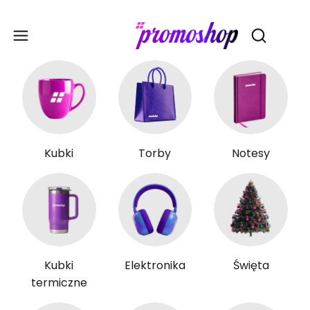
Gadże
Otwórz wy
Kubki
Torby
Notesy
Kubki
Elektronika
Święta
termiczne