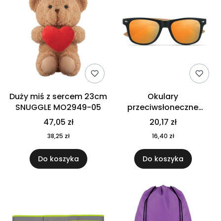
Duży miś z sercem 23cm
Okulary
SNUGGLE MO2949-05
przeciwsłoneczne
CALIFORNIA TOUCH
47,05 zł
20,17 zł
MO9617-10
38,25 zł
16,40 zł
Do koszyka
Do koszyka