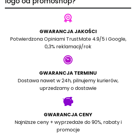
logo od promoshop?
GWARANCJA JAKOŚCI
Potwierdzona
Opiniami TrustMate
4.9/5 i
Google
,
0,3% reklamacji/rok
GWARANCJA TERMINU
Dostawa nawet w 24h, pilnujemy kurierów,
uprzedzamy o dostawie
GWARANCJA CENY
Najniższe ceny + wyprzedaże do 90%, rabaty i
promocje