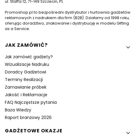
ul. Staffa 12, 71-149 Szczecin, PL
Promoshop.pl to bezpośredni dystrybutor i hurtownia gadżetów
reklamowych z nadrukiem dla firm (B2B). Działamy od 1998 roku,
oferując doradztwo, znakowanie i dystrybucję w modelu Gifting
as a Service.
Linki w stopce
JAK ZAMÓWIĆ?
Jak zamówić gadżety?
Wizualizacje Nadruku
Doradcy Gadżetowi
Terminy Realizacji
Zamawianie próbek
Jakość i Reklamacje
FAQ Najczęstsze pytania
Baza Wiedzy
Raport branżowy 2026
GADŻETOWE OKAZJE