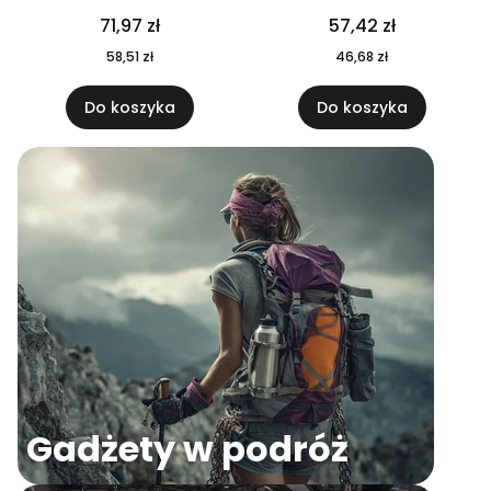
04
71,97 zł
57,42 zł
58,51 zł
46,68 zł
Do koszyka
Do koszyka
Gadżety w podróż