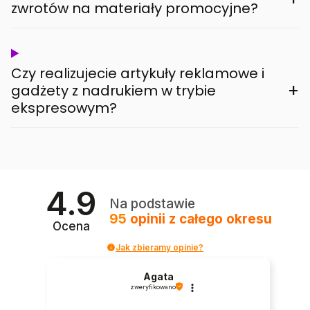
zwrotów na materiały promocyjne?
Czy realizujecie artykuły reklamowe i
+
gadżety z nadrukiem w trybie
ekspresowym?
4.9
Na podstawie
95
opinii
z całego okresu
Ocena
Jak zbieramy opinie?
Agata
zweryfikowano