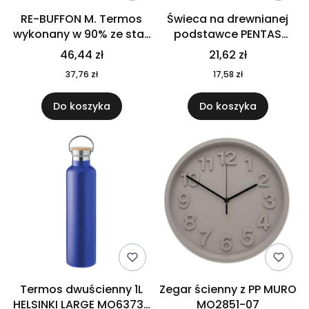
RE-BUFFON M. Termos
Świeca na drewnianej
wykonany w 90% ze stali
podstawce PENTAS
nierdzewnej
MO6282-40
46,44 zł
21,62 zł
pochodzącej z
37,76 zł
17,58 zł
recyklingu 520 ml 94294
Do koszyka
Do koszyka
Termos dwuścienny 1L
Zegar ścienny z PP MURO
HELSINKI LARGE MO6373-
MO2851-07