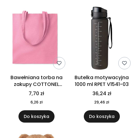
Bawełniana torba na
Butelka motywacyjna
zakupy COTTONEL
1000 ml RPET V1541-03
COLOUR++ MO9846-11
7,70 zł
36,24 zł
6,26 zł
29,46 zł
Do koszyka
Do koszyka