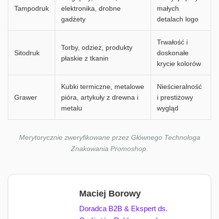
Tampodruk
elektronika, drobne
małych
gadżety
detalach logo
Trwałość i
Torby, odzież, produkty
Sitodruk
doskonałe
płaskie z tkanin
krycie kolorów
Kubki termiczne, metalowe
Nieścieralność
Grawer
pióra, artykuły z drewna i
i prestiżowy
metalu
wygląd
Merytorycznie zweryfikowane przez Głównego Technologa
Znakowania Promoshop.
Maciej Borowy
Doradca B2B & Ekspert ds.