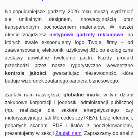
Najpopularniejsze gadżety 2026 roku muszą wyróżniać
się unikalnym designem, innowacyjnością oraz
transparentnym pochodzeniem materiałów. W naszej
ofercie znajdziesz
nietypowe gadżety reklamowe
, na
których trwale eksponujemy logo Twojej firmy – od
zaawansowanej elektroniki użytkowej JBL po ekologiczne
zestawy powitalne (welcome pack). Każdy produkt
przechodzi przez nasze rygorystyczne wewnętrzne
kontrole jako
ści
, gwarantując niezawodność, która
buduje wizerunek zaufanego partnera biznesowego.
Zaufały nam największe
globalne marki
, w tym działy
zakupowe korporacji i jednostki administracji publicznej
(np. realizacje dla sektora energetycznego czy
motoryzacyjnego, jak Mercedes czy IKEA). Listę referencji,
popartych skanami PDF i listów z podziękowaniami,
prezentujemy w sekcji
Zaufali nam
. Zapraszamy do analiz