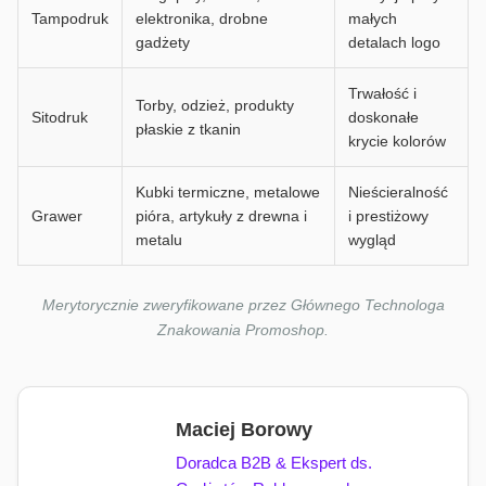
Tampodruk
elektronika, drobne
małych
gadżety
detalach logo
Trwałość i
Torby, odzież, produkty
Sitodruk
doskonałe
płaskie z tkanin
krycie kolorów
Kubki termiczne, metalowe
Nieścieralność
Grawer
pióra, artykuły z drewna i
i prestiżowy
metalu
wygląd
Merytorycznie zweryfikowane przez Głównego Technologa
Znakowania Promoshop.
Maciej Borowy
Doradca B2B & Ekspert ds.