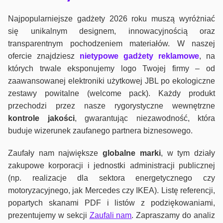
Najpopularniejsze gadżety 2026 roku muszą wyróżniać
się unikalnym designem, innowacyjnością oraz
transparentnym pochodzeniem materiałów. W naszej
ofercie znajdziesz
nietypowe gadżety reklamowe
, na
których trwale eksponujemy logo Twojej firmy – od
zaawansowanej elektroniki użytkowej JBL po ekologiczne
zestawy powitalne (welcome pack). Każdy produkt
przechodzi przez nasze rygorystyczne wewnętrzne
kontrole jako
ści
, gwarantując niezawodność, która
buduje wizerunek zaufanego partnera biznesowego.
Zaufały nam największe
globalne marki
, w tym działy
zakupowe korporacji i jednostki administracji publicznej
(np. realizacje dla sektora energetycznego czy
motoryzacyjnego, jak Mercedes czy IKEA). Listę referencji,
popartych skanami PDF i listów z podziękowaniami,
prezentujemy w sekcji
Zaufali nam
. Zapraszamy do analiz