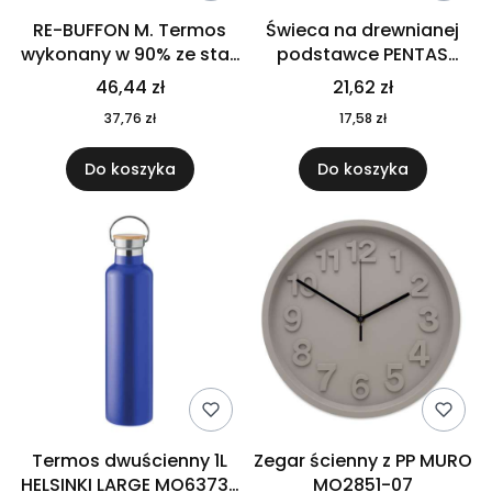
RE-BUFFON M. Termos
Świeca na drewnianej
wykonany w 90% ze stali
podstawce PENTAS
nierdzewnej
MO6282-40
46,44 zł
21,62 zł
pochodzącej z
37,76 zł
17,58 zł
recyklingu 520 ml 94294
Do koszyka
Do koszyka
Termos dwuścienny 1L
Zegar ścienny z PP MURO
HELSINKI LARGE MO6373-
MO2851-07