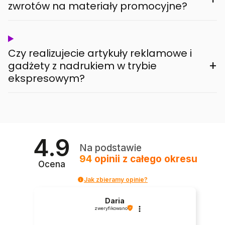
zwrotów na materiały promocyjne?
Czy realizujecie artykuły reklamowe i
+
gadżety z nadrukiem w trybie
ekspresowym?
4.9
Na podstawie
94
opinii
z całego okresu
Ocena
Jak zbieramy opinie?
Daria
zweryfikowano