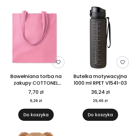
Bawełniana torba na
Butelka motywacyjna
zakupy COTTONEL
1000 ml RPET V1541-03
COLOUR++ MO9846-11
7,70 zł
36,24 zł
6,26 zł
29,46 zł
Do koszyka
Do koszyka