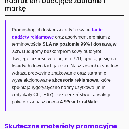
nadrukiem budujące zaufanie i
markę
Promoshop.pl dostarcza certyfikowane
tanie
gadżety reklamowe
oraz asortyment premium z
terminowością
SLA na poziomie 99% i dostawą w
72h.
Budujemy bezkompromisowy autorytet
Twojego biznesu w relacjach B2B, opierając się na
twardych dowodach jakości. Nasz zespół ekspertów
wdraża precyzyjne znakowanie oraz starannie
wyselekcjonowane
akcesoria reklamowe
, które
spełniają rygorystyczne normy użytkowe (m.in.
certyfikaty CE, IP67). Bezpieczeństwo transakcji
potwierdza nasz ocena
4.9/5 w TrustMate.
Skuteczne materiały promocyjne