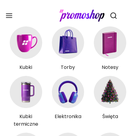
Gadże
Otwórz wy
Kubki
Torby
Notesy
Kubki
Elektronika
Święta
termiczne