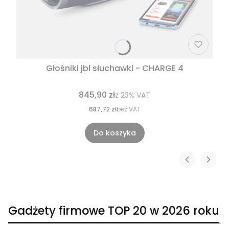
Głośniki jbl słuchawki - CHARGE 4
845,90 zł
z
23%
VAT
687,72 zł
bez VAT
Do koszyka
Gadżety firmowe TOP 20 w 2026 roku