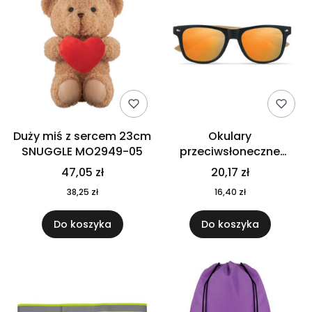
Duży miś z sercem 23cm
Okulary
SNUGGLE MO2949-05
przeciwsłoneczne
CALIFORNIA TOUCH
47,05 zł
20,17 zł
MO9617-10
38,25 zł
16,40 zł
Do koszyka
Do koszyka