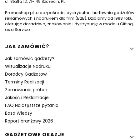
ul. Staffa 12, 71-149 Szczecin, PL
Promoshop.pl to bezpośredni dystrybutor i hurtownia gadżetów
reklamowych z nadrukiem dla firm (B2B). Działamy od 1998 roku,
oferując doradztwo, znakowanie i dystrybucję w modelu Gifting
as a Service.
Linki w stopce
JAK ZAMÓWIĆ?
Jak zamówić gadżety?
Wizualizacje Nadruku
Doradcy Gadżetowi
Terminy Realizacji
Zamawianie próbek
Jakość i Reklamacje
FAQ Najczęstsze pytania
Baza Wiedzy
Raport branżowy 2026
GADŻETOWE OKAZJE