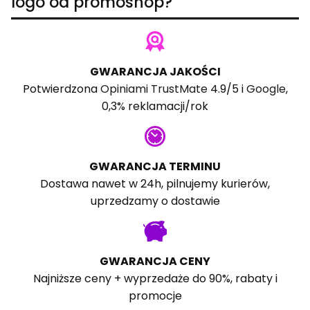
logo od promoshop?
GWARANCJA JAKOŚCI
Potwierdzona
Opiniami TrustMate
4.9/5 i
Google
,
0,3% reklamacji/rok
GWARANCJA TERMINU
Dostawa nawet w 24h, pilnujemy kurierów,
uprzedzamy o dostawie
GWARANCJA CENY
Najniższe ceny + wyprzedaże do 90%, rabaty i
promocje