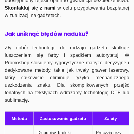
udostępniony rejestr opinii to gwarancja bezpieczeństwa.
Skontaktuj się z nami
w celu przygotowania bezpłatnej
wizualizacji na gadżetach.
J
ak uniknąć błędów naduku?
Zły dobór technologii do rodzaju gadżetu skutkuje
łuszczeniem się farby i spadkiem autorytetuj. W
Promoshop stosujemy rygorystyczne matryce decyzyjne i
dedykowane metody, takie jak trwały grawer laserowy,
który całkowicie eliminuje ryzyko mechanicznego
uszkodzenia znaku. Dla skomplikowanych przejść
tonalnych na tekstyliach wdrażamy technologię DTF lub
sublimację.
Metoda
Zastosowanie gadżetu
Zalety
Długopisy, breloki,
Precyzja przy