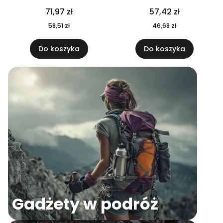
04
71,97 zł
57,42 zł
58,51 zł
46,68 zł
Do koszyka
Do koszyka
Gadżety w podróż