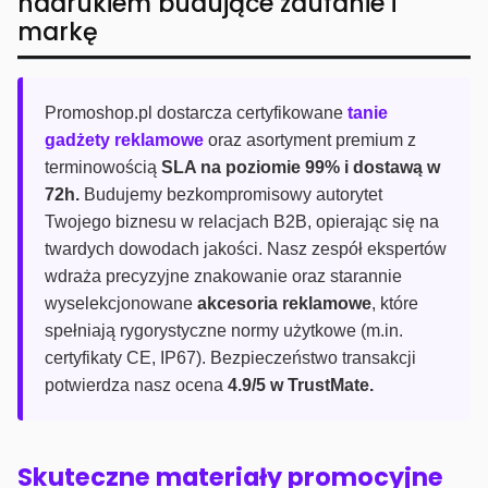
nadrukiem budujące zaufanie i
markę
Promoshop.pl dostarcza certyfikowane
tanie
gadżety reklamowe
oraz asortyment premium z
terminowością
SLA na poziomie 99% i dostawą w
72h.
Budujemy bezkompromisowy autorytet
Twojego biznesu w relacjach B2B, opierając się na
twardych dowodach jakości. Nasz zespół ekspertów
wdraża precyzyjne znakowanie oraz starannie
wyselekcjonowane
akcesoria reklamowe
, które
spełniają rygorystyczne normy użytkowe (m.in.
certyfikaty CE, IP67). Bezpieczeństwo transakcji
potwierdza nasz ocena
4.9/5 w TrustMate.
Skuteczne materiały promocyjne