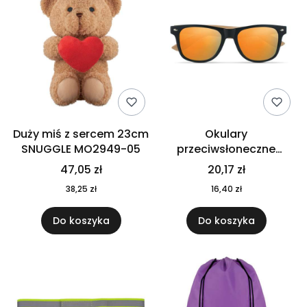
Duży miś z sercem 23cm
Okulary
SNUGGLE MO2949-05
przeciwsłoneczne
CALIFORNIA TOUCH
47,05 zł
20,17 zł
MO9617-10
38,25 zł
16,40 zł
Do koszyka
Do koszyka