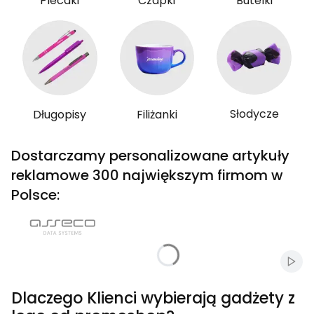
Plecaki
Czapki
Butelki
Słodycze
Długopisy
Filiżanki
Dostarczamy personalizowane artykuły
reklamowe 300 największym firmom w
Polsce:
Włąc
Dlaczego Klienci wybierają gadżety z