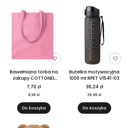
Bawełniana torba na
Butelka motywacyjna
zakupy COTTONEL
1000 ml RPET V1541-03
COLOUR++ MO9846-11
7,70 zł
36,24 zł
6,26 zł
29,46 zł
Do koszyka
Do koszyka