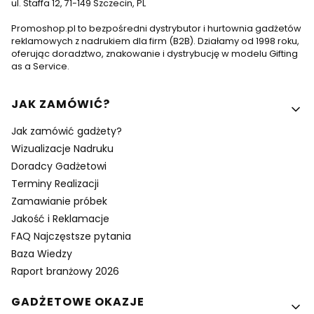
ul. Staffa 12, 71-149 Szczecin, PL
Promoshop.pl to bezpośredni dystrybutor i hurtownia gadżetów
reklamowych z nadrukiem dla firm (B2B). Działamy od 1998 roku,
oferując doradztwo, znakowanie i dystrybucję w modelu Gifting
as a Service.
Linki w stopce
JAK ZAMÓWIĆ?
Jak zamówić gadżety?
Wizualizacje Nadruku
Doradcy Gadżetowi
Terminy Realizacji
Zamawianie próbek
Jakość i Reklamacje
FAQ Najczęstsze pytania
Baza Wiedzy
Raport branżowy 2026
GADŻETOWE OKAZJE