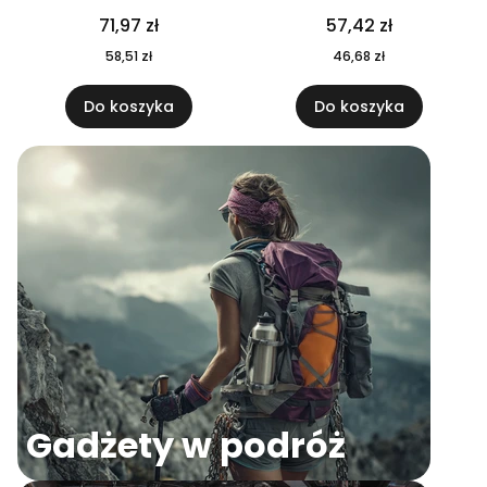
04
71,97 zł
57,42 zł
58,51 zł
46,68 zł
Do koszyka
Do koszyka
Gadżety w podróż