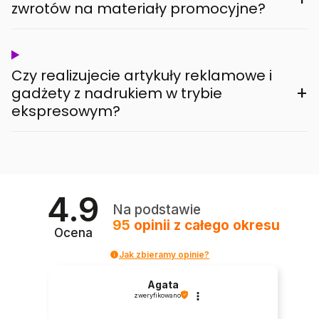
zwrotów na materiały promocyjne?
Czy realizujecie artykuły reklamowe i
+
gadżety z nadrukiem w trybie
ekspresowym?
4.9
Na podstawie
95
opinii
z całego okresu
Ocena
Jak zbieramy opinie?
Agata
zweryfikowano