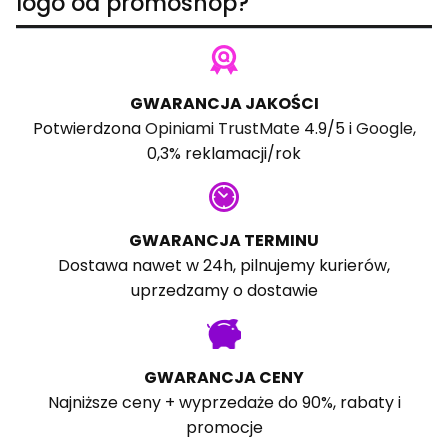
logo od promoshop?
GWARANCJA JAKOŚCI
Potwierdzona
Opiniami TrustMate
4.9/5 i
Google
,
0,3% reklamacji/rok
GWARANCJA TERMINU
Dostawa nawet w 24h, pilnujemy kurierów,
uprzedzamy o dostawie
GWARANCJA CENY
Najniższe ceny + wyprzedaże do 90%, rabaty i
promocje