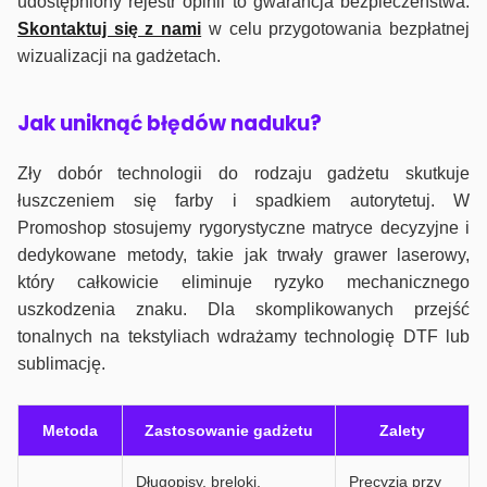
udostępniony rejestr opinii to gwarancja bezpieczeństwa.
Skontaktuj się z nami
w celu przygotowania bezpłatnej
wizualizacji na gadżetach.
J
ak uniknąć błędów naduku?
Zły dobór technologii do rodzaju gadżetu skutkuje
łuszczeniem się farby i spadkiem autorytetuj. W
Promoshop stosujemy rygorystyczne matryce decyzyjne i
dedykowane metody, takie jak trwały grawer laserowy,
który całkowicie eliminuje ryzyko mechanicznego
uszkodzenia znaku. Dla skomplikowanych przejść
tonalnych na tekstyliach wdrażamy technologię DTF lub
sublimację.
Metoda
Zastosowanie gadżetu
Zalety
Długopisy, breloki,
Precyzja przy