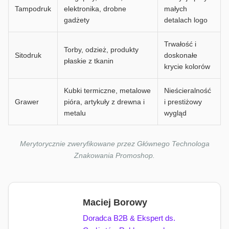
Tampodruk
elektronika, drobne
małych
gadżety
detalach logo
Trwałość i
Torby, odzież, produkty
Sitodruk
doskonałe
płaskie z tkanin
krycie kolorów
Kubki termiczne, metalowe
Nieścieralność
Grawer
pióra, artykuły z drewna i
i prestiżowy
metalu
wygląd
Merytorycznie zweryfikowane przez Głównego Technologa
Znakowania Promoshop.
Maciej Borowy
Doradca B2B & Ekspert ds.