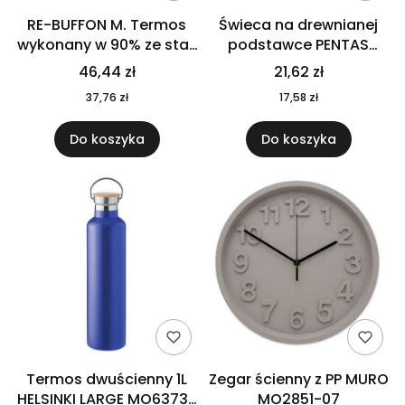
RE-BUFFON M. Termos
Świeca na drewnianej
wykonany w 90% ze stali
podstawce PENTAS
nierdzewnej
MO6282-40
46,44 zł
21,62 zł
pochodzącej z
37,76 zł
17,58 zł
recyklingu 520 ml 94294
Do koszyka
Do koszyka
Termos dwuścienny 1L
Zegar ścienny z PP MURO
HELSINKI LARGE MO6373-
MO2851-07