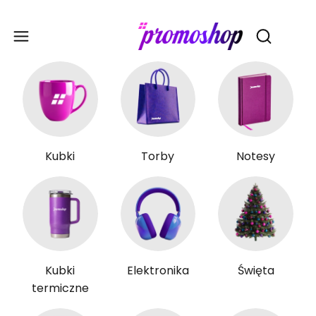
Gadże
Otwórz wy
Kubki
Torby
Notesy
Kubki
Elektronika
Święta
termiczne