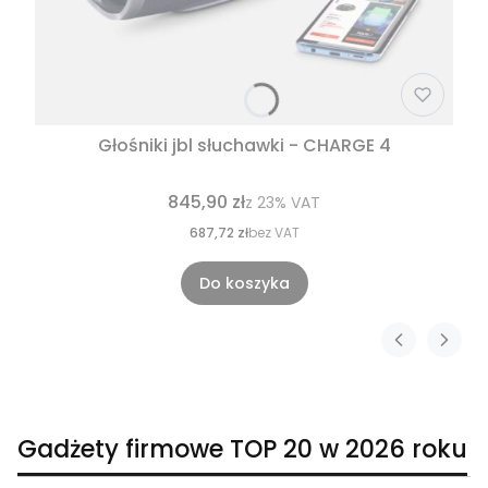
Głośniki jbl słuchawki - CHARGE 4
845,90 zł
z
23%
VAT
687,72 zł
bez VAT
Do koszyka
Gadżety firmowe TOP 20 w 2026 roku