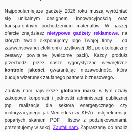
Najpopularniejsze gadżety 2026 roku muszą wyróżniać
się unikalnym designem, innowacyjnością oraz
transparentnym pochodzeniem materiałów. W naszej
ofercie znajdziesz
nietypowe gadżety reklamowe
, na
których trwale eksponujemy logo Twojej firmy – od
zaawansowanej elektroniki użytkowej JBL po ekologiczne
zestawy powitalne (welcome pack). Każdy produkt
przechodzi przez nasze rygorystyczne wewnętrzne
kontrole jako
ści
, gwarantując niezawodność, która
buduje wizerunek zaufanego partnera biznesowego.
Zaufały nam największe
globalne marki
, w tym działy
zakupowe korporacji i jednostki administracji publicznej
(np. realizacje dla sektora energetycznego czy
motoryzacyjnego, jak Mercedes czy IKEA). Listę referencji,
popartych skanami PDF i listów z podziękowaniami,
prezentujemy w sekcji
Zaufali nam
. Zapraszamy do analiz