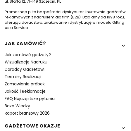
ul. Staffa 12, 71-149 Szczecin, PL
Promoshop.pl to bezpośredni dystrybutor i hurtownia gadżetów
reklamowych z nadrukiem dla firm (B2B). Działamy od 1998 roku,
oferując doradztwo, znakowanie i dystrybucję w modelu Gifting
as a Service.
Linki w stopce
JAK ZAMÓWIĆ?
Jak zamówić gadżety?
Wizualizacje Nadruku
Doradcy Gadżetowi
Terminy Realizacji
Zamawianie próbek
Jakość i Reklamacje
FAQ Najczęstsze pytania
Baza Wiedzy
Raport branżowy 2026
GADŻETOWE OKAZJE