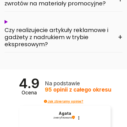
zwrotów na materiały promocyjne?
Czy realizujecie artykuły reklamowe i
+
gadżety z nadrukiem w trybie
ekspresowym?
4.9
Na podstawie
95
opinii
z całego okresu
Ocena
Jak zbieramy opinie?
Agata
zweryfikowano