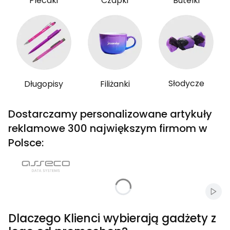
Plecaki
Czapki
Butelki
Słodycze
Długopisy
Filiżanki
Dostarczamy personalizowane artykuły
reklamowe 300 największym firmom w
Polsce:
Włąc
Dlaczego Klienci wybierają gadżety z