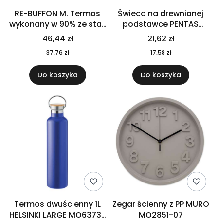
RE-BUFFON M. Termos
Świeca na drewnianej
wykonany w 90% ze stali
podstawce PENTAS
nierdzewnej
MO6282-40
46,44 zł
21,62 zł
pochodzącej z
37,76 zł
17,58 zł
recyklingu 520 ml 94294
Do koszyka
Do koszyka
Termos dwuścienny 1L
Zegar ścienny z PP MURO
HELSINKI LARGE MO6373-
MO2851-07