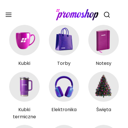
Gadże
Otwórz wy
Kubki
Torby
Notesy
Kubki
Elektronika
Święta
termiczne