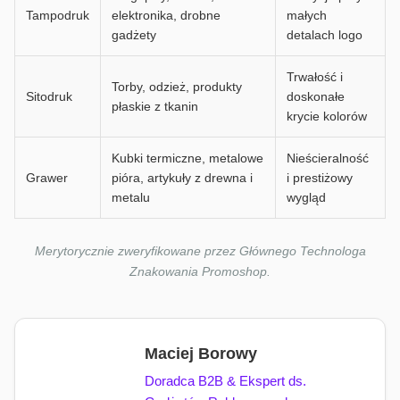
Tampodruk
elektronika, drobne
małych
gadżety
detalach logo
Trwałość i
Torby, odzież, produkty
Sitodruk
doskonałe
płaskie z tkanin
krycie kolorów
Kubki termiczne, metalowe
Nieścieralność
Grawer
pióra, artykuły z drewna i
i prestiżowy
metalu
wygląd
Merytorycznie zweryfikowane przez Głównego Technologa
Znakowania Promoshop.
Maciej Borowy
Doradca B2B & Ekspert ds.