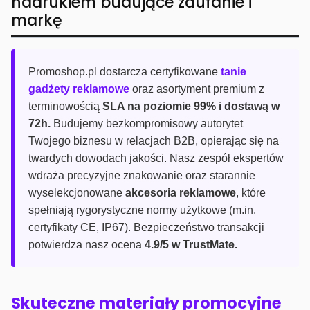
nadrukiem budujące zaufanie i
markę
Promoshop.pl dostarcza certyfikowane
tanie
gadżety reklamowe
oraz asortyment premium z
terminowością
SLA na poziomie 99% i dostawą w
72h.
Budujemy bezkompromisowy autorytet
Twojego biznesu w relacjach B2B, opierając się na
twardych dowodach jakości. Nasz zespół ekspertów
wdraża precyzyjne znakowanie oraz starannie
wyselekcjonowane
akcesoria reklamowe
, które
spełniają rygorystyczne normy użytkowe (m.in.
certyfikaty CE, IP67). Bezpieczeństwo transakcji
potwierdza nasz ocena
4.9/5 w TrustMate.
Skuteczne materiały promocyjne