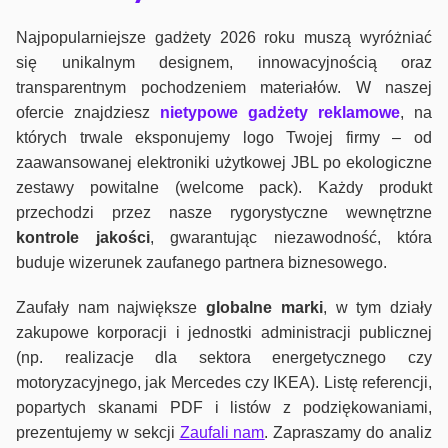
Najpopularniejsze gadżety 2026 roku muszą wyróżniać
się unikalnym designem, innowacyjnością oraz
transparentnym pochodzeniem materiałów. W naszej
ofercie znajdziesz
nietypowe gadżety reklamowe
, na
których trwale eksponujemy logo Twojej firmy – od
zaawansowanej elektroniki użytkowej JBL po ekologiczne
zestawy powitalne (welcome pack). Każdy produkt
przechodzi przez nasze rygorystyczne wewnętrzne
kontrole jako
ści
, gwarantując niezawodność, która
buduje wizerunek zaufanego partnera biznesowego.
Zaufały nam największe
globalne marki
, w tym działy
zakupowe korporacji i jednostki administracji publicznej
(np. realizacje dla sektora energetycznego czy
motoryzacyjnego, jak Mercedes czy IKEA). Listę referencji,
popartych skanami PDF i listów z podziękowaniami,
prezentujemy w sekcji
Zaufali nam
. Zapraszamy do analiz