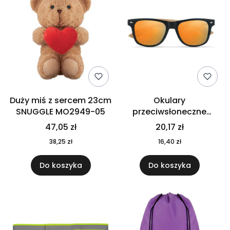
Duży miś z sercem 23cm
Okulary
SNUGGLE MO2949-05
przeciwsłoneczne
CALIFORNIA TOUCH
47,05 zł
20,17 zł
MO9617-10
38,25 zł
16,40 zł
Do koszyka
Do koszyka