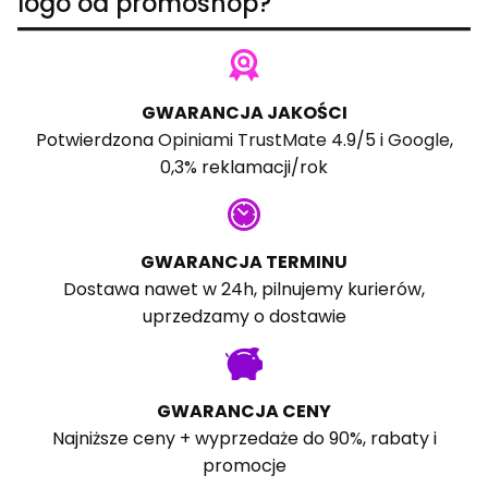
logo od promoshop?
GWARANCJA JAKOŚCI
Potwierdzona
Opiniami TrustMate
4.9/5 i
Google
,
0,3% reklamacji/rok
GWARANCJA TERMINU
Dostawa nawet w 24h, pilnujemy kurierów,
uprzedzamy o dostawie
GWARANCJA CENY
Najniższe ceny + wyprzedaże do 90%, rabaty i
promocje