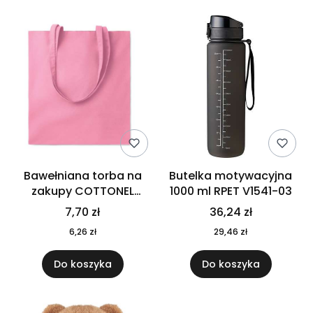
Bawełniana torba na
Butelka motywacyjna
zakupy COTTONEL
1000 ml RPET V1541-03
COLOUR++ MO9846-11
7,70 zł
36,24 zł
6,26 zł
29,46 zł
Do koszyka
Do koszyka