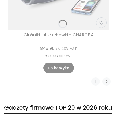
Głośniki jbl słuchawki - CHARGE 4
845,90 zł
z
23%
VAT
687,72 zł
bez VAT
Do koszyka
Gadżety firmowe TOP 20 w 2026 roku