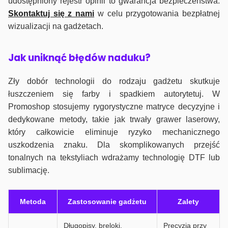
udostępniony rejestr opinii to gwarancja bezpieczeństwa.
Skontaktuj się z nami
w celu przygotowania bezpłatnej
wizualizacji na gadżetach.
J
ak uniknąć błędów naduku?
Zły dobór technologii do rodzaju gadżetu skutkuje
łuszczeniem się farby i spadkiem autorytetuj. W
Promoshop stosujemy rygorystyczne matryce decyzyjne i
dedykowane metody, takie jak trwały grawer laserowy,
który całkowicie eliminuje ryzyko mechanicznego
uszkodzenia znaku. Dla skomplikowanych przejść
tonalnych na tekstyliach wdrażamy technologię DTF lub
sublimację.
Metoda
Zastosowanie gadżetu
Zalety
Długopisy, breloki,
Precyzja przy