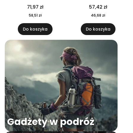
04
71,97 zł
57,42 zł
58,51 zł
46,68 zł
Do koszyka
Do koszyka
Gadżety w podróż