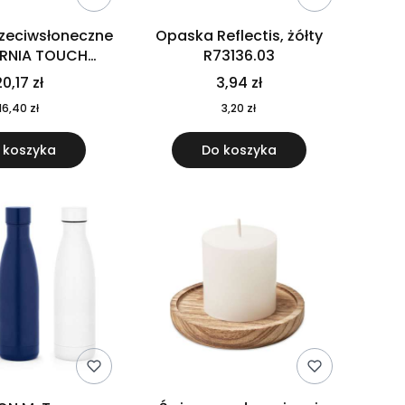
rzeciwsłoneczne
Opaska Reflectis, żółty
ORNIA TOUCH
R73136.03
9617-10
0,17 zł
3,94 zł
16,40 zł
3,20 zł
 koszyka
Do koszyka