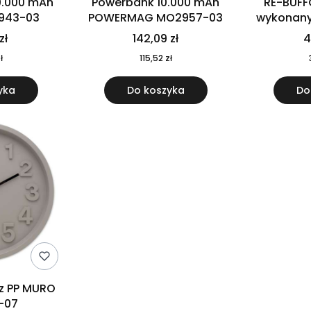
0.000 mAh
Powerbank 10.000 mAh
RE-BUFF
943-03
POWERMAG MO2957-03
wykonany 
nierdzewne
zł
142,09 zł
4
recykling
ł
115,52 zł
yka
Do koszyka
Do
 z PP MURO
-07