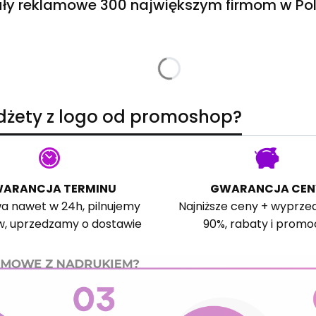
ły reklamowe 300 największym firmom w Pol
adżety z logo od promoshop?
ARANCJA TERMINU
GWARANCJA CEN
a nawet w 24h, pilnujemy
Najniższe ceny + wyprze
w, uprzedzamy o dostawie
90%, rabaty i promo