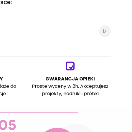
sce:
Włącz autom
Y
GWARANCJA OPIEKI
daże do
Proste wyceny w 2h. Akceptujesz
cje
projekty, nadruki i próbki