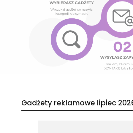
Naciśnij Enter lub spację, aby otworzyć stronę.
Naciśnij Enter lub spację, aby otworzyć stronę.
Gadżety reklamowe lipiec 202