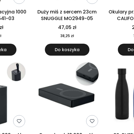
cyjna 1000
Duży miś z sercem 23cm
Okulary p
541-03
SNUGGLE MO2949-05
CALIF
MO
zł
47,05 zł
2
ł
38,25 zł
yka
Do koszyka
Do