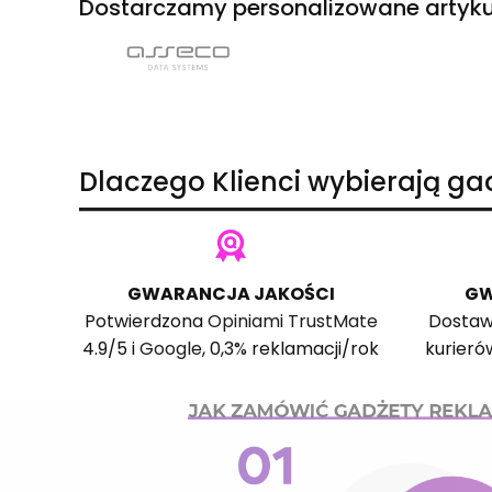
Dostarczamy personalizowane artyku
Dlaczego Klienci wybierają g
GWARANCJA JAKOŚCI
GW
Potwierdzona
Opiniami TrustMate
Dostaw
4.9/5 i
Google
, 0,3% reklamacji/rok
kurieró