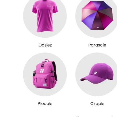
Odzież
Parasole
Plecaki
Czapki