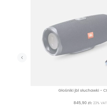
Głośniki jbl słuchawki - 
845,90 zł
z
23%
VAT