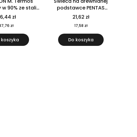
ON M. Termos
Świeca na drewnianej
w 90% ze stali
podstawce PENTAS
j pochodzącej z
MO6282-40
6,44 zł
21,62 zł
u 520 ml 94294
37,76 zł
17,58 zł
 koszyka
Do koszyka