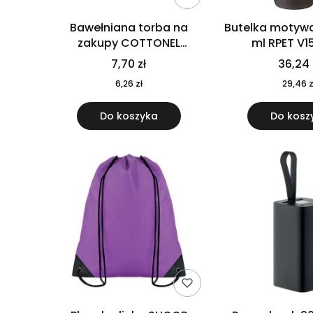
Bawełniana torba na
Butelka motywa
zakupy COTTONEL
ml RPET V1
COLOUR++ MO9846-11
7,70 zł
36,24 
6,26 zł
29,46 z
Do koszyka
Do kosz