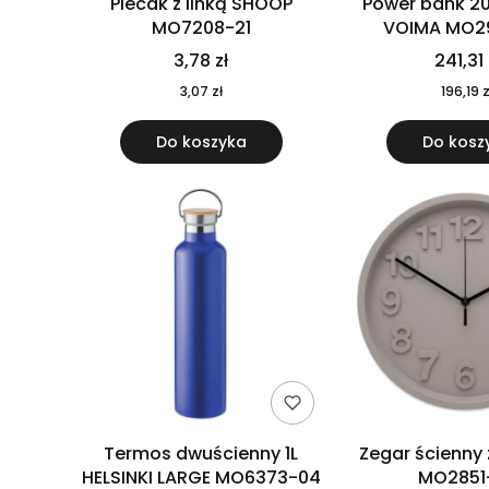
Plecak z linką SHOOP
Power bank 2
MO7208-21
VOIMA MO2
3,78 zł
241,31 
3,07 zł
196,19 z
Do koszyka
Do kosz
Termos dwuścienny 1L
Zegar ścienny
HELSINKI LARGE MO6373-04
MO2851