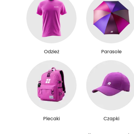
Odzież
Parasole
Plecaki
Czapki