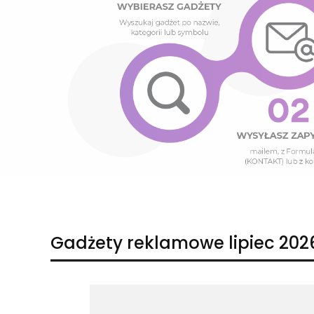
Naciśnij Enter lub spację, aby otworzyć stronę.
Naciśnij Enter lub spację, aby otworzyć stronę.
Gadżety reklamowe lipiec 202