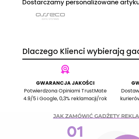
Dostarczamy personalizowane artyku
Dlaczego Klienci wybierają g
GWARANCJA JAKOŚCI
GW
Potwierdzona
Opiniami TrustMate
Dostaw
4.9/5 i
Google
, 0,3% reklamacji/rok
kurieró