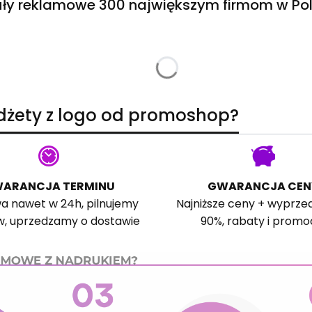
ły reklamowe 300 największym firmom w Pol
adżety z logo od promoshop?
ARANCJA TERMINU
GWARANCJA CEN
a nawet w 24h, pilnujemy
Najniższe ceny + wyprze
w, uprzedzamy o dostawie
90%, rabaty i promo