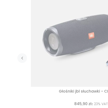
Głośniki jbl słuchawki - 
845,90 zł
z
23%
VAT