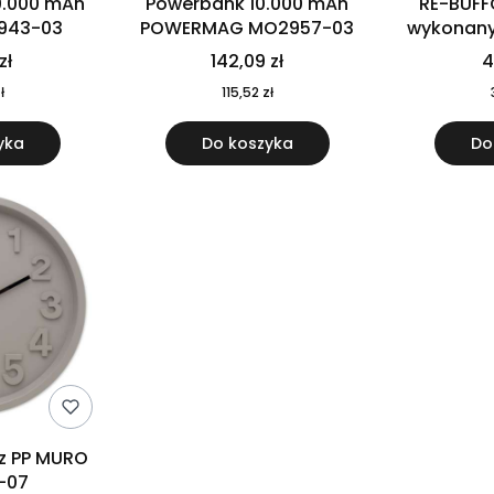
0.000 mAh
Powerbank 10.000 mAh
RE-BUFF
943-03
POWERMAG MO2957-03
wykonany 
nierdzewne
zł
142,09 zł
4
recykling
ł
115,52 zł
yka
Do koszyka
Do
 z PP MURO
-07