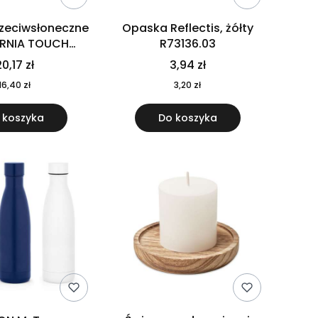
rzeciwsłoneczne
Opaska Reflectis, żółty
ORNIA TOUCH
R73136.03
9617-10
0,17 zł
3,94 zł
16,40 zł
3,20 zł
 koszyka
Do koszyka