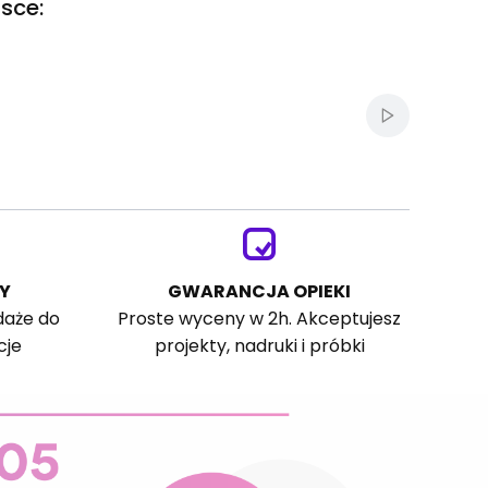
sce:
Włącz autom
Y
GWARANCJA OPIEKI
daże do
Proste wyceny w 2h. Akceptujesz
cje
projekty, nadruki i próbki