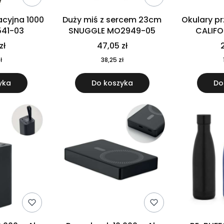
cyjna 1000
Duży miś z sercem 23cm
Okulary p
541-03
SNUGGLE MO2949-05
CALIF
MO
zł
47,05 zł
2
ł
38,25 zł
yka
Do koszyka
Do