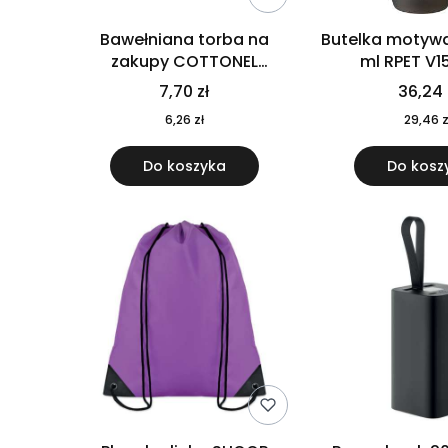
Bawełniana torba na
Butelka motywa
zakupy COTTONEL
ml RPET V1
COLOUR++ MO9846-11
7,70 zł
36,24 
6,26 zł
29,46 z
Do koszyka
Do kosz