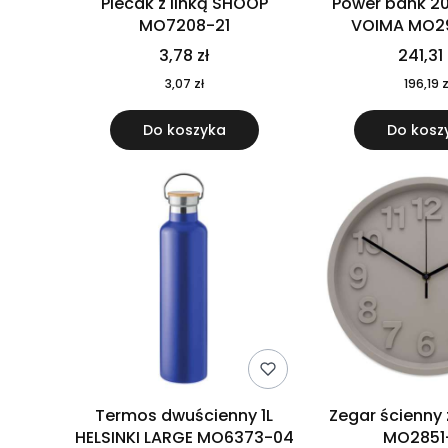
Plecak z linką SHOOP
Power bank 2
MO7208-21
VOIMA MO2
3,78 zł
241,31 
3,07 zł
196,19 z
Do koszyka
Do kosz
Termos dwuścienny 1L
Zegar ścienny
HELSINKI LARGE MO6373-04
MO2851