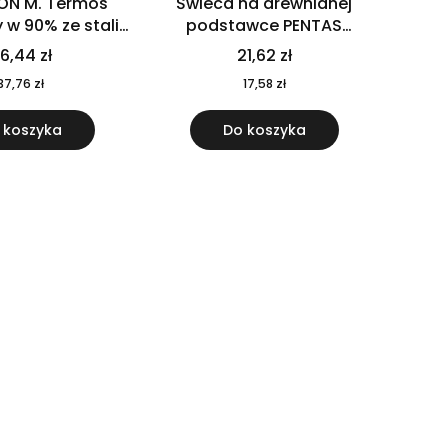
ON M. Termos
Świeca na drewnianej
w 90% ze stali
podstawce PENTAS
j pochodzącej z
MO6282-40
6,44 zł
21,62 zł
u 520 ml 94294
37,76 zł
17,58 zł
 koszyka
Do koszyka