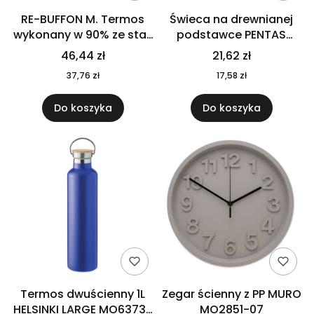
RE-BUFFON M. Termos
Świeca na drewnianej
wykonany w 90% ze stali
podstawce PENTAS
nierdzewnej
MO6282-40
46,44 zł
21,62 zł
pochodzącej z
37,76 zł
17,58 zł
recyklingu 520 ml 94294
Do koszyka
Do koszyka
Termos dwuścienny 1L
Zegar ścienny z PP MURO
HELSINKI LARGE MO6373-
MO2851-07