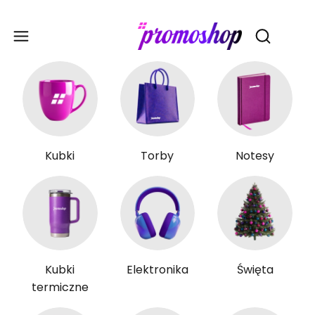
Gadże
Otwórz wy
Kubki
Torby
Notesy
Kubki
Elektronika
Święta
termiczne