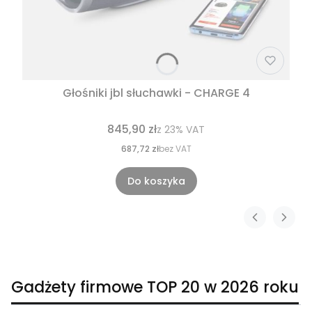
Głośniki jbl słuchawki - CHARGE 4
845,90 zł
z
23%
VAT
687,72 zł
bez VAT
Do koszyka
Gadżety firmowe TOP 20 w 2026 roku