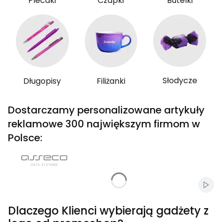
Plecaki
Czapki
Butelki
Słodycze
Długopisy
Filiżanki
Dostarczamy personalizowane artykuły
reklamowe 300 największym firmom w
Polsce:
Włąc
Dlaczego Klienci wybierają gadżety z