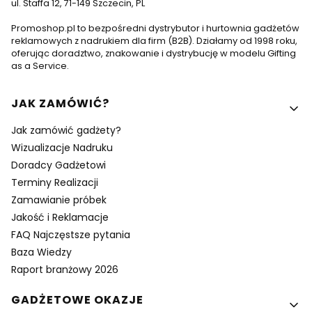
ul. Staffa 12, 71-149 Szczecin, PL
Promoshop.pl to bezpośredni dystrybutor i hurtownia gadżetów
reklamowych z nadrukiem dla firm (B2B). Działamy od 1998 roku,
oferując doradztwo, znakowanie i dystrybucję w modelu Gifting
as a Service.
Linki w stopce
JAK ZAMÓWIĆ?
Jak zamówić gadżety?
Wizualizacje Nadruku
Doradcy Gadżetowi
Terminy Realizacji
Zamawianie próbek
Jakość i Reklamacje
FAQ Najczęstsze pytania
Baza Wiedzy
Raport branżowy 2026
GADŻETOWE OKAZJE