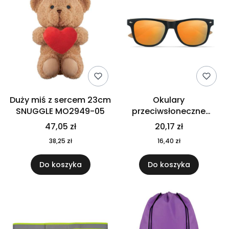
Duży miś z sercem 23cm
Okulary
SNUGGLE MO2949-05
przeciwsłoneczne
CALIFORNIA TOUCH
47,05 zł
20,17 zł
MO9617-10
38,25 zł
16,40 zł
Do koszyka
Do koszyka