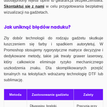
udostępniony rejestr opinii to gwarancja bezpieczeństwa.
Skontaktuj się z nami
w celu przygotowania bezpłatnej
wizualizacji na gadżetach.
J
ak uniknąć błędów naduku?
Zły dobór technologii do rodzaju gadżetu skutkuje
łuszczeniem się farby i spadkiem autorytetuj. W
Promoshop stosujemy rygorystyczne matryce decyzyjne i
dedykowane metody, takie jak trwały grawer laserowy,
który całkowicie eliminuje ryzyko mechanicznego
uszkodzenia znaku. Dla skomplikowanych przejść
tonalnych na tekstyliach wdrażamy technologię DTF lub
sublimację.
Metoda
Zastosowanie gadżetu
Zalety
Długopisy, breloki,
Precyzja przy