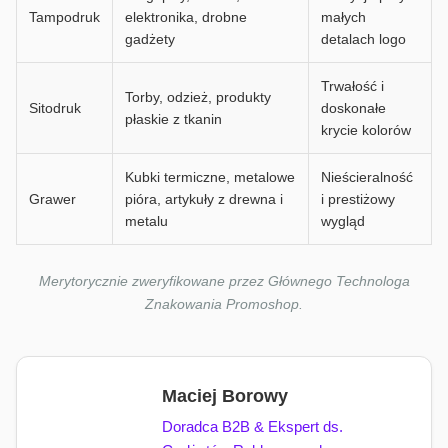
Tampodruk
elektronika, drobne
małych
gadżety
detalach logo
Trwałość i
Torby, odzież, produkty
Sitodruk
doskonałe
płaskie z tkanin
krycie kolorów
Kubki termiczne, metalowe
Nieścieralność
Grawer
pióra, artykuły z drewna i
i prestiżowy
metalu
wygląd
Merytorycznie zweryfikowane przez Głównego Technologa
Znakowania Promoshop.
Maciej Borowy
Doradca B2B & Ekspert ds.