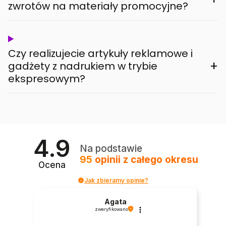
zwrotów na materiały promocyjne?
Czy realizujecie artykuły reklamowe i
+
gadżety z nadrukiem w trybie
ekspresowym?
4.9
Na podstawie
95
opinii
z całego okresu
Ocena
Jak zbieramy opinie?
Agata
zweryfikowano