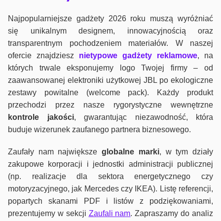
Najpopularniejsze gadżety 2026 roku muszą wyróżniać
się unikalnym designem, innowacyjnością oraz
transparentnym pochodzeniem materiałów. W naszej
ofercie znajdziesz
nietypowe gadżety reklamowe
, na
których trwale eksponujemy logo Twojej firmy – od
zaawansowanej elektroniki użytkowej JBL po ekologiczne
zestawy powitalne (welcome pack). Każdy produkt
przechodzi przez nasze rygorystyczne wewnętrzne
kontrole jako
ści
, gwarantując niezawodność, która
buduje wizerunek zaufanego partnera biznesowego.
Zaufały nam największe
globalne marki
, w tym działy
zakupowe korporacji i jednostki administracji publicznej
(np. realizacje dla sektora energetycznego czy
motoryzacyjnego, jak Mercedes czy IKEA). Listę referencji,
popartych skanami PDF i listów z podziękowaniami,
prezentujemy w sekcji
Zaufali nam
. Zapraszamy do analiz