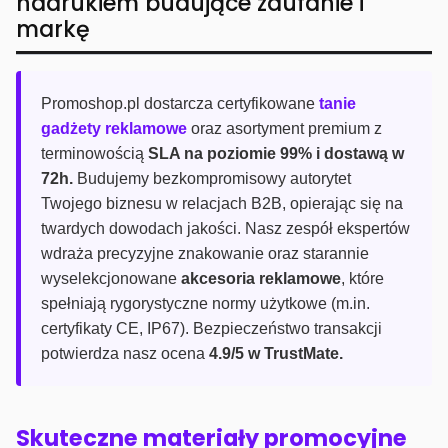
nadrukiem budujące zaufanie i
markę
Promoshop.pl dostarcza certyfikowane
tanie
gadżety reklamowe
oraz asortyment premium z
terminowością
SLA na poziomie 99% i dostawą w
72h.
Budujemy bezkompromisowy autorytet
Twojego biznesu w relacjach B2B, opierając się na
twardych dowodach jakości. Nasz zespół ekspertów
wdraża precyzyjne znakowanie oraz starannie
wyselekcjonowane
akcesoria reklamowe
, które
spełniają rygorystyczne normy użytkowe (m.in.
certyfikaty CE, IP67). Bezpieczeństwo transakcji
potwierdza nasz ocena
4.9/5 w TrustMate.
Skuteczne materiały promocyjne