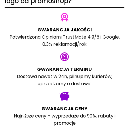
logo od promoshop?
GWARANCJA JAKOŚCI
Potwierdzona
Opiniami TrustMate
4.9/5 i
Google
,
0,3% reklamacji/rok
GWARANCJA TERMINU
Dostawa nawet w 24h, pilnujemy kurierów,
uprzedzamy o dostawie
GWARANCJA CENY
Najniższe ceny + wyprzedaże do 90%, rabaty i
promocje