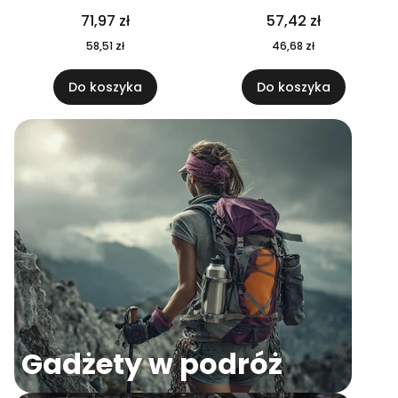
04
71,97 zł
57,42 zł
58,51 zł
46,68 zł
Do koszyka
Do koszyka
Gadżety w podróż