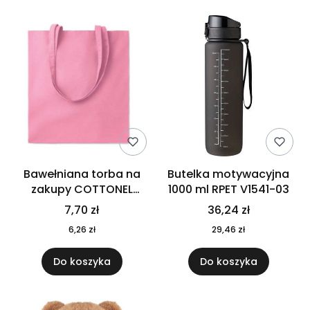
Bawełniana torba na
Butelka motywacyjna
zakupy COTTONEL
1000 ml RPET V1541-03
COLOUR++ MO9846-11
7,70 zł
36,24 zł
6,26 zł
29,46 zł
Do koszyka
Do koszyka