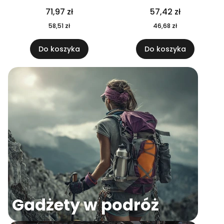
04
71,97 zł
57,42 zł
58,51 zł
46,68 zł
Do koszyka
Do koszyka
Gadżety w podróż