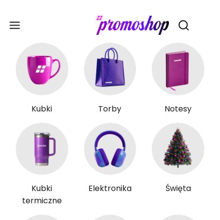
Gadże
Otwórz wy
Kubki
Torby
Notesy
Kubki
Elektronika
Święta
termiczne