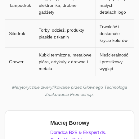
Tampodruk
elektronika, drobne
małych
gadżety
detalach logo
Trwałość i
Torby, odzież, produkty
Sitodruk
doskonałe
płaskie z tkanin
krycie kolorów
Kubki termiczne, metalowe
Nieścieralność
Grawer
pióra, artykuły z drewna i
i prestiżowy
metalu
wygląd
Merytorycznie zweryfikowane przez Głównego Technologa
Znakowania Promoshop.
Maciej Borowy
Doradca B2B & Ekspert ds.