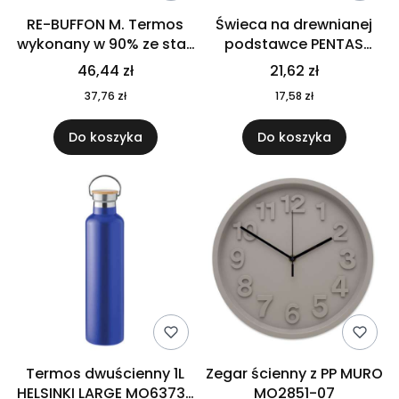
RE-BUFFON M. Termos
Świeca na drewnianej
wykonany w 90% ze stali
podstawce PENTAS
nierdzewnej
MO6282-40
46,44 zł
21,62 zł
pochodzącej z
37,76 zł
17,58 zł
recyklingu 520 ml 94294
Do koszyka
Do koszyka
Termos dwuścienny 1L
Zegar ścienny z PP MURO
HELSINKI LARGE MO6373-
MO2851-07