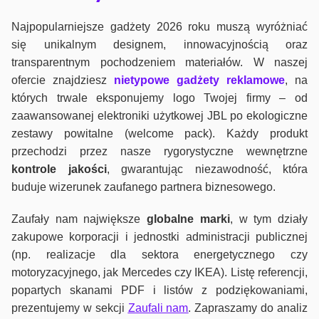
Najpopularniejsze gadżety 2026 roku muszą wyróżniać
się unikalnym designem, innowacyjnością oraz
transparentnym pochodzeniem materiałów. W naszej
ofercie znajdziesz
nietypowe gadżety reklamowe
, na
których trwale eksponujemy logo Twojej firmy – od
zaawansowanej elektroniki użytkowej JBL po ekologiczne
zestawy powitalne (welcome pack). Każdy produkt
przechodzi przez nasze rygorystyczne wewnętrzne
kontrole jako
ści
, gwarantując niezawodność, która
buduje wizerunek zaufanego partnera biznesowego.
Zaufały nam największe
globalne marki
, w tym działy
zakupowe korporacji i jednostki administracji publicznej
(np. realizacje dla sektora energetycznego czy
motoryzacyjnego, jak Mercedes czy IKEA). Listę referencji,
popartych skanami PDF i listów z podziękowaniami,
prezentujemy w sekcji
Zaufali nam
. Zapraszamy do analiz