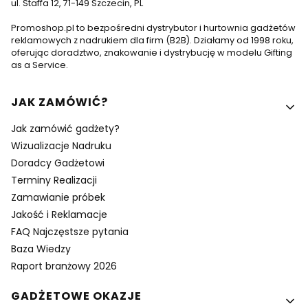
ul. Staffa 12, 71-149 Szczecin, PL
Promoshop.pl to bezpośredni dystrybutor i hurtownia gadżetów
reklamowych z nadrukiem dla firm (B2B). Działamy od 1998 roku,
oferując doradztwo, znakowanie i dystrybucję w modelu Gifting
as a Service.
Linki w stopce
JAK ZAMÓWIĆ?
Jak zamówić gadżety?
Wizualizacje Nadruku
Doradcy Gadżetowi
Terminy Realizacji
Zamawianie próbek
Jakość i Reklamacje
FAQ Najczęstsze pytania
Baza Wiedzy
Raport branżowy 2026
GADŻETOWE OKAZJE