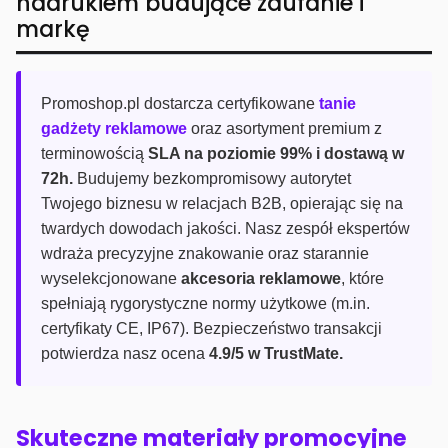
nadrukiem budujące zaufanie i
markę
Promoshop.pl dostarcza certyfikowane
tanie
gadżety reklamowe
oraz asortyment premium z
terminowością
SLA na poziomie 99% i dostawą w
72h.
Budujemy bezkompromisowy autorytet
Twojego biznesu w relacjach B2B, opierając się na
twardych dowodach jakości. Nasz zespół ekspertów
wdraża precyzyjne znakowanie oraz starannie
wyselekcjonowane
akcesoria reklamowe
, które
spełniają rygorystyczne normy użytkowe (m.in.
certyfikaty CE, IP67). Bezpieczeństwo transakcji
potwierdza nasz ocena
4.9/5 w TrustMate.
Skuteczne materiały promocyjne