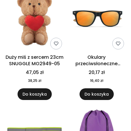
Duży miś z sercem 23cm
Okulary
SNUGGLE MO2949-05
przeciwsłoneczne
CALIFORNIA TOUCH
47,05 zł
20,17 zł
MO9617-10
38,25 zł
16,40 zł
Do koszyka
Do koszyka