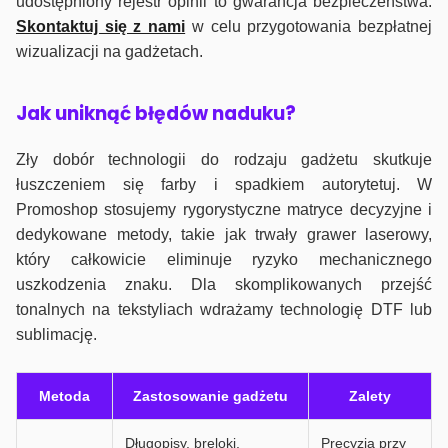
udostępniony rejestr opinii to gwarancja bezpieczeństwa.
Skontaktuj się z nami
w celu przygotowania bezpłatnej
wizualizacji na gadżetach.
J
ak uniknąć błędów naduku?
Zły dobór technologii do rodzaju gadżetu skutkuje
łuszczeniem się farby i spadkiem autorytetuj. W
Promoshop stosujemy rygorystyczne matryce decyzyjne i
dedykowane metody, takie jak trwały grawer laserowy,
który całkowicie eliminuje ryzyko mechanicznego
uszkodzenia znaku. Dla skomplikowanych przejść
tonalnych na tekstyliach wdrażamy technologię DTF lub
sublimację.
Metoda
Zastosowanie gadżetu
Zalety
Długopisy, breloki,
Precyzja przy