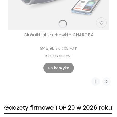
Głośniki jbl słuchawki - CHARGE 4
845,90 zł
z
23%
VAT
687,72 zł
bez VAT
Do koszyka
Gadżety firmowe TOP 20 w 2026 roku