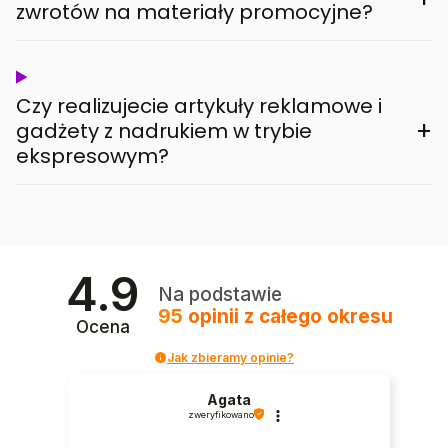
zwrotów na materiały promocyjne?
Czy realizujecie artykuły reklamowe i
+
gadżety z nadrukiem w trybie
ekspresowym?
4.9
Na podstawie
95
opinii
z całego okresu
Ocena
Jak zbieramy opinie?
Agata
zweryfikowano