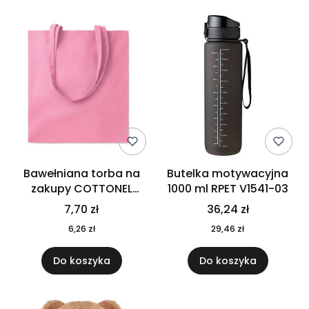
Bawełniana torba na
Butelka motywacyjna
zakupy COTTONEL
1000 ml RPET V1541-03
COLOUR++ MO9846-11
7,70 zł
36,24 zł
6,26 zł
29,46 zł
Do koszyka
Do koszyka