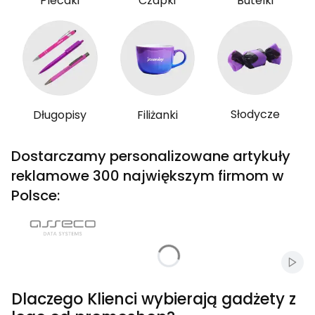
Plecaki
Czapki
Butelki
Słodycze
Długopisy
Filiżanki
Dostarczamy personalizowane artykuły
reklamowe 300 największym firmom w
Polsce:
Włąc
Dlaczego Klienci wybierają gadżety z