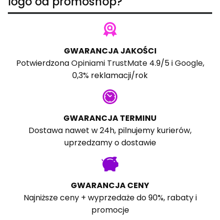
logo od promoshop?
GWARANCJA JAKOŚCI
Potwierdzona
Opiniami TrustMate
4.9/5 i
Google
,
0,3% reklamacji/rok
GWARANCJA TERMINU
Dostawa nawet w 24h, pilnujemy kurierów,
uprzedzamy o dostawie
GWARANCJA CENY
Najniższe ceny + wyprzedaże do 90%, rabaty i
promocje