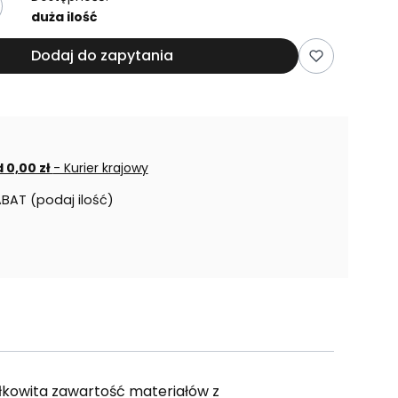
duża ilość
Dodaj do zapytania
 0,00 zł
- Kurier krajowy
ABAT (podaj ilość)
ałkowita zawartość materiałów z