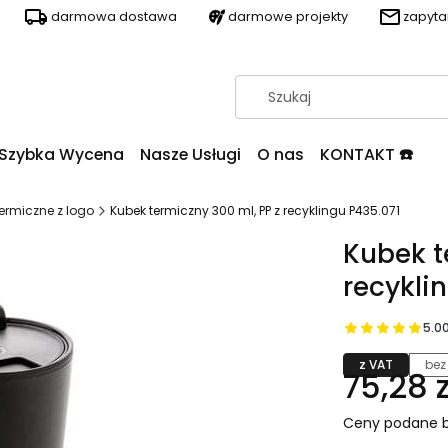
darmowa dostawa
darmowe projekty
zapyt
Szybka Wycena
Nasze Usługi
O nas
KONTAKT ☎️
termiczne z logo
Kubek termiczny 300 ml, PP z recyklingu P435.071
Kubek t
recykli
5.0
z VAT
bez
75,28 z
Ceny podane b