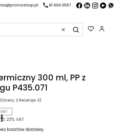
ania@promoshop.pl
91 404 0557
Gadżety w k
Wyczyść
Szukaj
ermiczny 300 ml, PP z
ngu P435.071
0
(Oceny: 2 Recenzje: 0)
 VAT
ł
z
23%
VAT
ez kosztów dostawy.