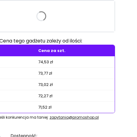
riant produktu:
e warianty mogą różnić się ceną
Cena tego gadżetu zależy od ilości:
Cena za szt.
74,53 zł
73,77 zł
73,02 zł
72,27 zł
71,52 zł
jeśli konkurencja ma taniej:
zapytania@promoshop.pl
Dostępność: