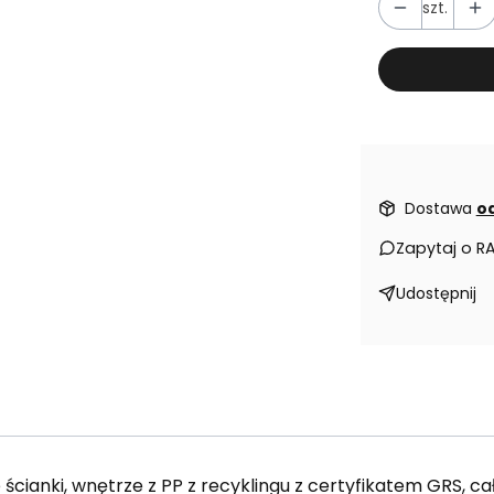
szt.
Dostawa
od
Zapytaj o R
Udostępnij
ścianki, wnętrze z PP z recyklingu z certyfikatem GRS, c