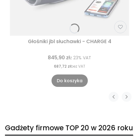
Głośniki jbl słuchawki - CHARGE 4
845,90 zł
z
23%
VAT
687,72 zł
bez VAT
Do koszyka
Gadżety firmowe TOP 20 w 2026 roku