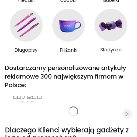
Plecaki
Czapki
Butelki
Słodycze
Długopisy
Filiżanki
Dostarczamy personalizowane artykuły
reklamowe 300 największym firmom w
Polsce:
Włąc
Dlaczego Klienci wybierają gadżety z