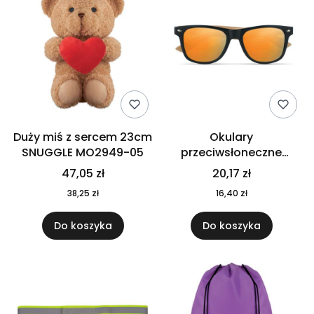
Duży miś z sercem 23cm
Okulary
SNUGGLE MO2949-05
przeciwsłoneczne
CALIFORNIA TOUCH
47,05 zł
20,17 zł
MO9617-10
38,25 zł
16,40 zł
Do koszyka
Do koszyka