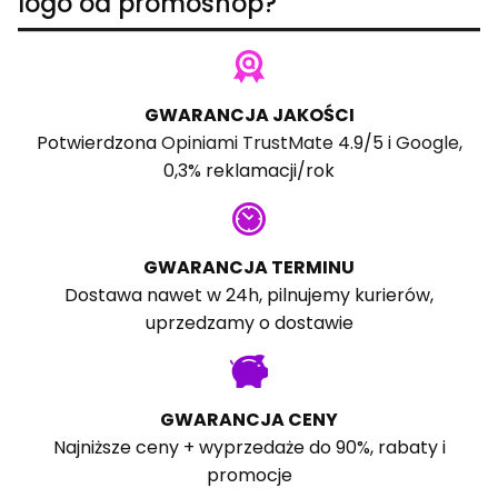
logo od promoshop?
GWARANCJA JAKOŚCI
Potwierdzona
Opiniami TrustMate
4.9/5 i
Google
,
0,3% reklamacji/rok
GWARANCJA TERMINU
Dostawa nawet w 24h, pilnujemy kurierów,
uprzedzamy o dostawie
GWARANCJA CENY
Najniższe ceny + wyprzedaże do 90%, rabaty i
promocje