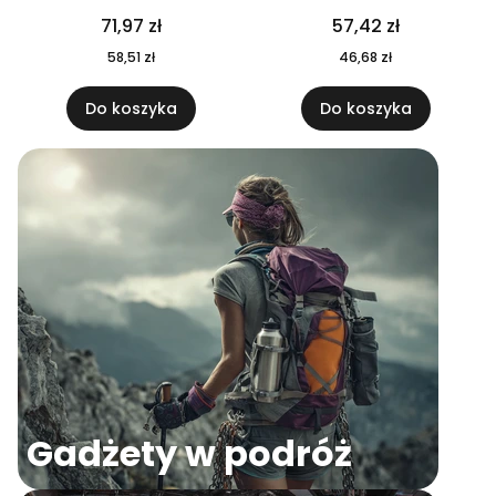
04
71,97 zł
57,42 zł
58,51 zł
46,68 zł
Do koszyka
Do koszyka
Gadżety w podróż