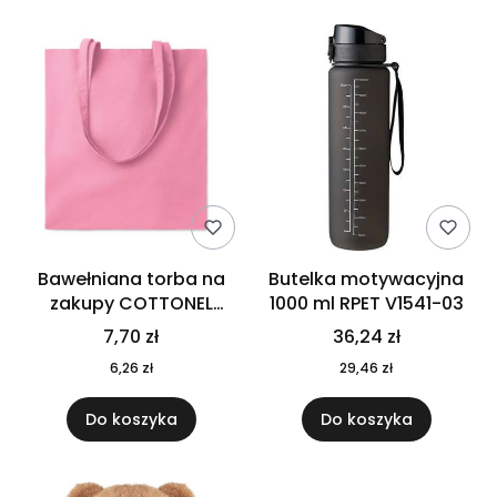
Bawełniana torba na
Butelka motywacyjna
zakupy COTTONEL
1000 ml RPET V1541-03
COLOUR++ MO9846-11
7,70 zł
36,24 zł
6,26 zł
29,46 zł
Do koszyka
Do koszyka