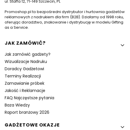
ul. Staffa 12, 71-149 Szczecin, PL
Promoshop.pl to bezpośredni dystrybutor i hurtownia gadżetów
reklamowych z nadrukiem dla firm (B2B). Działamy od 1998 roku,
oferując doradztwo, znakowanie i dystrybucję w modelu Gifting
as a Service.
Linki w stopce
JAK ZAMÓWIĆ?
Jak zamówić gadżety?
Wizualizacje Nadruku
Doradcy Gadżetowi
Terminy Realizacji
Zamawianie próbek
Jakość i Reklamacje
FAQ Najczęstsze pytania
Baza Wiedzy
Raport branżowy 2026
GADŻETOWE OKAZJE