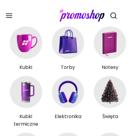
Gadże
Otwórz wy
Kubki
Torby
Notesy
Kubki
Elektronika
Święta
termiczne