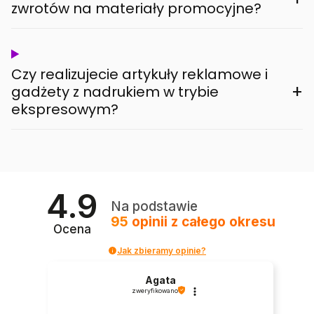
zwrotów na materiały promocyjne?
Czy realizujecie artykuły reklamowe i
+
gadżety z nadrukiem w trybie
ekspresowym?
4.9
Na podstawie
95
opinii
z całego okresu
Ocena
Jak zbieramy opinie?
Agata
zweryfikowano