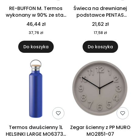
RE-BUFFON M. Termos
Świeca na drewnianej
wykonany w 90% ze stali
podstawce PENTAS
nierdzewnej
MO6282-40
46,44 zł
21,62 zł
pochodzącej z
37,76 zł
17,58 zł
recyklingu 520 ml 94294
Do koszyka
Do koszyka
Termos dwuścienny 1L
Zegar ścienny z PP MURO
HELSINKI LARGE MO6373-
MO2851-07