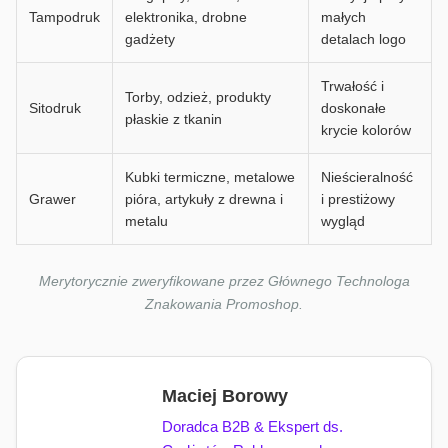
Tampodruk
elektronika, drobne
małych
gadżety
detalach logo
Trwałość i
Torby, odzież, produkty
Sitodruk
doskonałe
płaskie z tkanin
krycie kolorów
Kubki termiczne, metalowe
Nieścieralność
Grawer
pióra, artykuły z drewna i
i prestiżowy
metalu
wygląd
Merytorycznie zweryfikowane przez Głównego Technologa
Znakowania Promoshop.
Maciej Borowy
Doradca B2B & Ekspert ds.