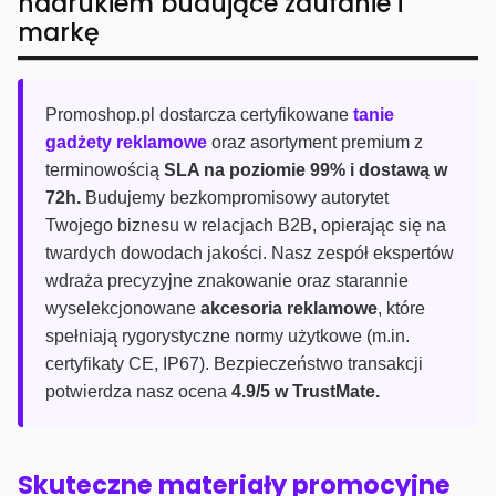
nadrukiem budujące zaufanie i
markę
Promoshop.pl dostarcza certyfikowane
tanie
gadżety reklamowe
oraz asortyment premium z
terminowością
SLA na poziomie 99% i dostawą w
72h.
Budujemy bezkompromisowy autorytet
Twojego biznesu w relacjach B2B, opierając się na
twardych dowodach jakości. Nasz zespół ekspertów
wdraża precyzyjne znakowanie oraz starannie
wyselekcjonowane
akcesoria reklamowe
, które
spełniają rygorystyczne normy użytkowe (m.in.
certyfikaty CE, IP67). Bezpieczeństwo transakcji
potwierdza nasz ocena
4.9/5 w TrustMate.
Skuteczne materiały promocyjne