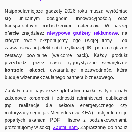
Najpopularniejsze gadżety 2026 roku muszą wyróżniać
się unikalnym designem, innowacyjnością oraz
transparentnym pochodzeniem materiałów. W naszej
ofercie znajdziesz
nietypowe gadżety reklamowe
, na
których trwale eksponujemy logo Twojej firmy – od
zaawansowanej elektroniki użytkowej JBL po ekologiczne
zestawy powitalne (welcome pack). Każdy produkt
przechodzi przez nasze rygorystyczne wewnętrzne
kontrole jako
ści
, gwarantując niezawodność, która
buduje wizerunek zaufanego partnera biznesowego.
Zaufały nam największe
globalne marki
, w tym działy
zakupowe korporacji i jednostki administracji publicznej
(np. realizacje dla sektora energetycznego czy
motoryzacyjnego, jak Mercedes czy IKEA). Listę referencji,
popartych skanami PDF i listów z podziękowaniami,
prezentujemy w sekcji
Zaufali nam
. Zapraszamy do analiz