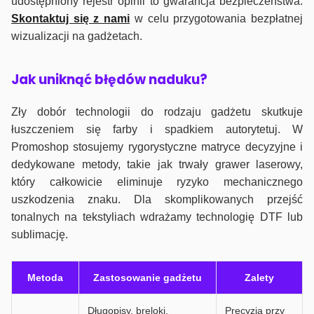
udostępniony rejestr opinii to gwarancja bezpieczeństwa.
Skontaktuj się z nami
w celu przygotowania bezpłatnej
wizualizacji na gadżetach.
J
ak uniknąć błędów naduku?
Zły dobór technologii do rodzaju gadżetu skutkuje
łuszczeniem się farby i spadkiem autorytetuj. W
Promoshop stosujemy rygorystyczne matryce decyzyjne i
dedykowane metody, takie jak trwały grawer laserowy,
który całkowicie eliminuje ryzyko mechanicznego
uszkodzenia znaku. Dla skomplikowanych przejść
tonalnych na tekstyliach wdrażamy technologię DTF lub
sublimację.
Metoda
Zastosowanie gadżetu
Zalety
Długopisy, breloki,
Precyzja przy