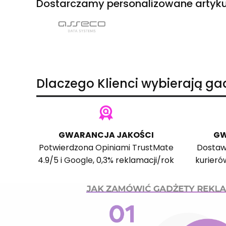
Dostarczamy personalizowane artyku
Dlaczego Klienci wybierają g
GWARANCJA JAKOŚCI
GW
Potwierdzona
Opiniami TrustMate
Dostaw
4.9/5 i
Google
, 0,3% reklamacji/rok
kurieró