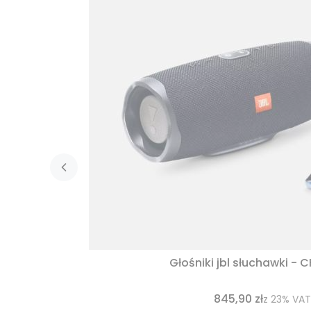
Głośniki jbl słuchawki - 
845,90 zł
z
23%
VAT