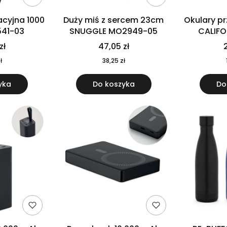
cyjna 1000
Duży miś z sercem 23cm
Okulary p
541-03
SNUGGLE MO2949-05
CALIF
MO
zł
47,05 zł
2
ł
38,25 zł
yka
Do koszyka
Do