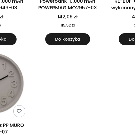
0.000 mAh
Powerbank 10.000 mAh
RE-BUFF
943-03
POWERMAG MO2957-03
wykonany 
nierdzewne
zł
142,09 zł
4
recykling
ł
115,52 zł
yka
Do koszyka
Do
 z PP MURO
-07