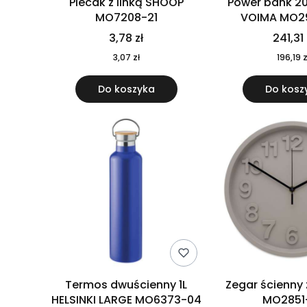
Plecak z linką SHOOP
Power bank 2
MO7208-21
VOIMA MO2
3,78 zł
241,31 
3,07 zł
196,19 z
Do koszyka
Do kosz
Termos dwuścienny 1L
Zegar ścienny
HELSINKI LARGE MO6373-04
MO2851