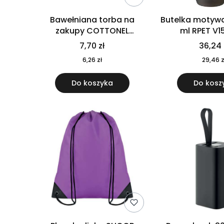
Bawełniana torba na
Butelka motywa
zakupy COTTONEL
ml RPET V1
COLOUR++ MO9846-11
7,70 zł
36,24 
6,26 zł
29,46 z
Do koszyka
Do kosz