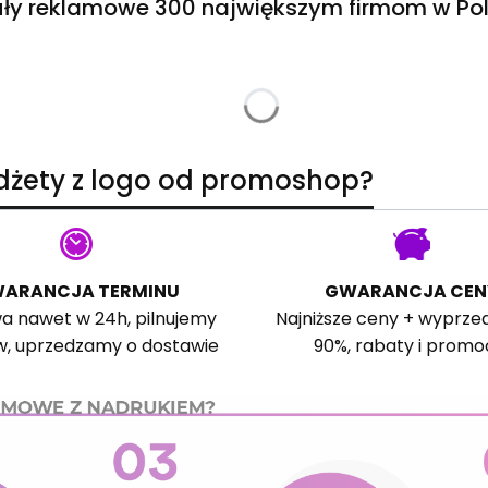
ły reklamowe 300 największym firmom w Pol
adżety z logo od promoshop?
ARANCJA TERMINU
GWARANCJA CEN
a nawet w 24h, pilnujemy
Najniższe ceny + wyprze
w, uprzedzamy o dostawie
90%, rabaty i promo