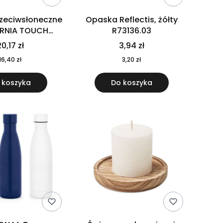
rzeciwsłoneczne
Opaska Reflectis, żółty
ORNIA TOUCH
R73136.03
9617-10
0,17 zł
3,94 zł
16,40 zł
3,20 zł
 koszyka
Do koszyka