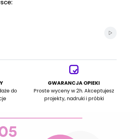
sce:
Włącz autom
Y
GWARANCJA OPIEKI
daże do
Proste wyceny w 2h. Akceptujesz
cje
projekty, nadruki i próbki