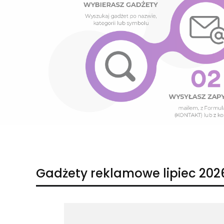
Naciśnij Enter lub spację, aby otworzyć stronę.
Naciśnij Enter lub spację, aby otworzyć stronę.
Gadżety reklamowe lipiec 202