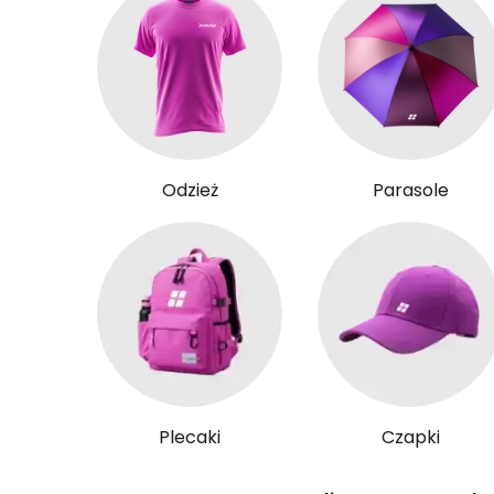
Odzież
Parasole
Plecaki
Czapki