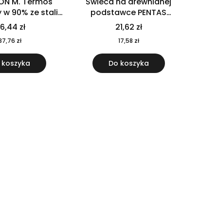
ON M. Termos
Świeca na drewnianej
w 90% ze stali
podstawce PENTAS
j pochodzącej z
MO6282-40
6,44 zł
21,62 zł
u 520 ml 94294
37,76 zł
17,58 zł
 koszyka
Do koszyka