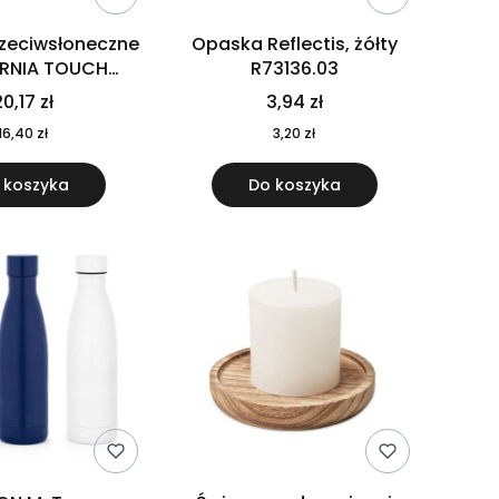
rzeciwsłoneczne
Opaska Reflectis, żółty
ORNIA TOUCH
R73136.03
9617-10
0,17 zł
3,94 zł
16,40 zł
3,20 zł
 koszyka
Do koszyka