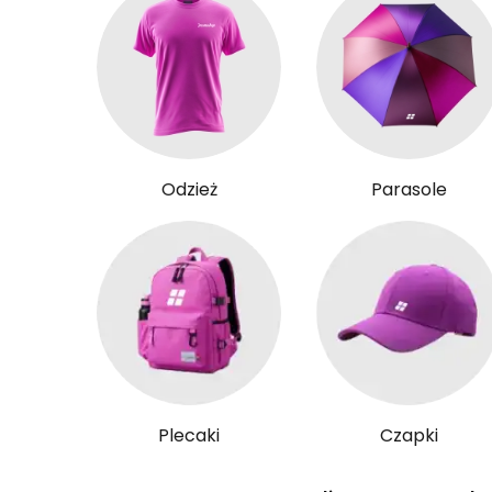
Odzież
Parasole
Plecaki
Czapki