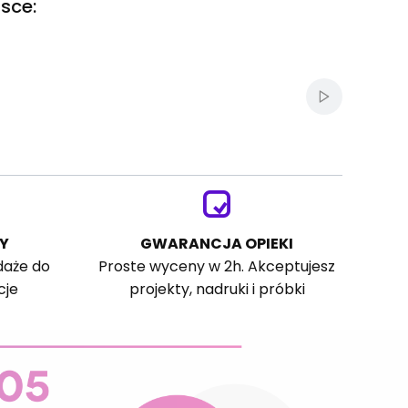
sce:
Włącz autom
Y
GWARANCJA OPIEKI
daże do
Proste wyceny w 2h. Akceptujesz
cje
projekty, nadruki i próbki