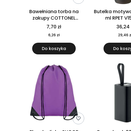
Bawełniana torba na
Butelka motywa
zakupy COTTONEL
ml RPET V1
COLOUR++ MO9846-11
7,70 zł
36,24 
6,26 zł
29,46 z
Do koszyka
Do kosz