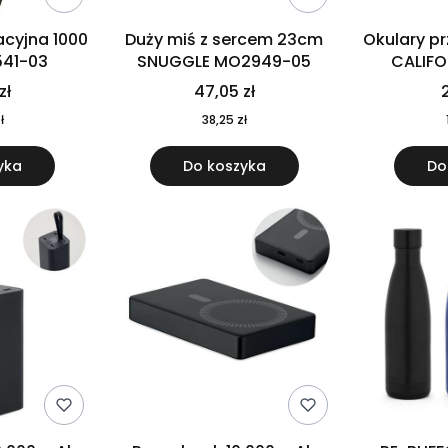
cyjna 1000
Duży miś z sercem 23cm
Okulary p
541-03
SNUGGLE MO2949-05
CALIF
MO
zł
47,05 zł
2
ł
38,25 zł
yka
Do koszyka
Do