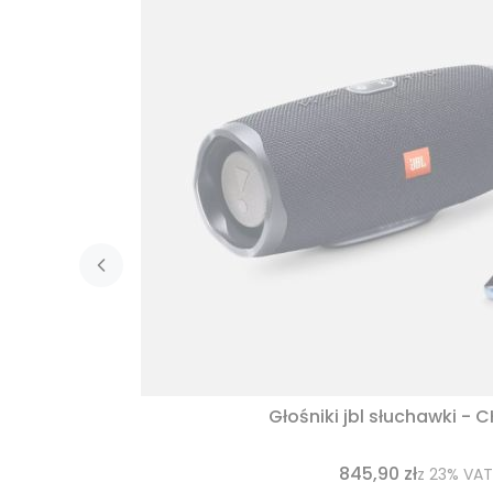
Głośniki jbl słuchawki - 
845,90 zł
z
23%
VAT