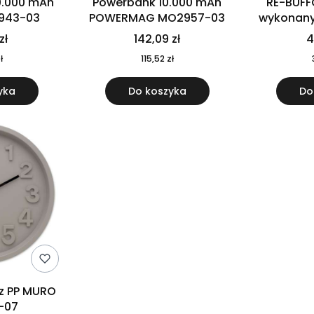
0.000 mAh
Powerbank 10.000 mAh
RE-BUFF
943-03
POWERMAG MO2957-03
wykonany 
nierdzewne
zł
142,09 zł
4
recykling
ł
115,52 zł
yka
Do koszyka
Do
 z PP MURO
-07