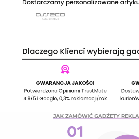
Dostarczamy personalizowane artyku
Dlaczego Klienci wybierają g
GWARANCJA JAKOŚCI
GW
Potwierdzona
Opiniami TrustMate
Dostaw
4.9/5 i
Google
, 0,3% reklamacji/rok
kurieró