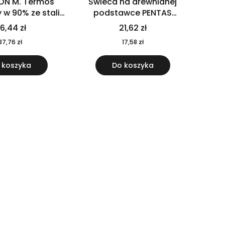
ON M. Termos
Świeca na drewnianej
w 90% ze stali
podstawce PENTAS
j pochodzącej z
MO6282-40
6,44 zł
21,62 zł
u 520 ml 94294
37,76 zł
17,58 zł
 koszyka
Do koszyka