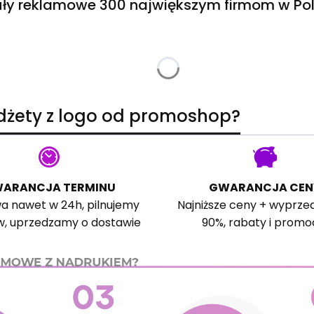
ły reklamowe 300 największym firmom w Pol
adżety z logo od promoshop?
ARANCJA TERMINU
GWARANCJA CEN
a nawet w 24h, pilnujemy
Najniższe ceny + wyprze
w, uprzedzamy o dostawie
90%, rabaty i promo