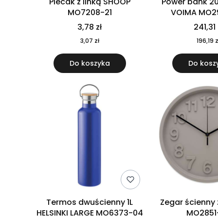
Plecak z linką SHOOP
Power bank 2
MO7208-21
VOIMA MO2
3,78 zł
241,31 
3,07 zł
196,19 z
Do koszyka
Do kosz
Termos dwuścienny 1L
Zegar ścienny
HELSINKI LARGE MO6373-04
MO2851