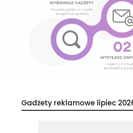
Naciśnij Enter lub spację, aby otworzyć stronę.
Naciśnij Enter lub spację, aby otworzyć stronę.
Gadżety reklamowe lipiec 202