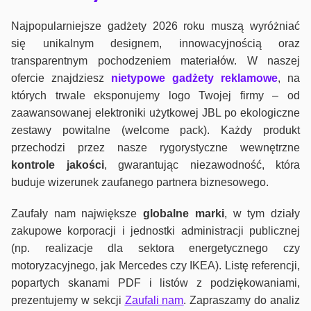
Najpopularniejsze gadżety 2026 roku muszą wyróżniać
się unikalnym designem, innowacyjnością oraz
transparentnym pochodzeniem materiałów. W naszej
ofercie znajdziesz
nietypowe gadżety reklamowe
, na
których trwale eksponujemy logo Twojej firmy – od
zaawansowanej elektroniki użytkowej JBL po ekologiczne
zestawy powitalne (welcome pack). Każdy produkt
przechodzi przez nasze rygorystyczne wewnętrzne
kontrole jako
ści
, gwarantując niezawodność, która
buduje wizerunek zaufanego partnera biznesowego.
Zaufały nam największe
globalne marki
, w tym działy
zakupowe korporacji i jednostki administracji publicznej
(np. realizacje dla sektora energetycznego czy
motoryzacyjnego, jak Mercedes czy IKEA). Listę referencji,
popartych skanami PDF i listów z podziękowaniami,
prezentujemy w sekcji
Zaufali nam
. Zapraszamy do analiz