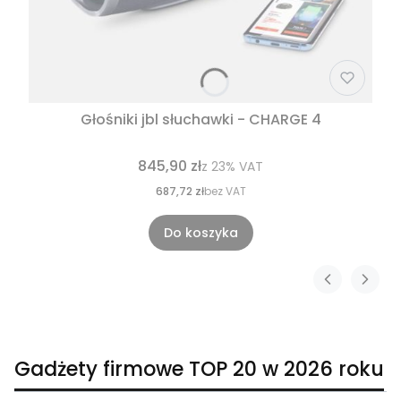
Głośniki jbl słuchawki - CHARGE 4
845,90 zł
z
23%
VAT
687,72 zł
bez VAT
Do koszyka
Gadżety firmowe TOP 20 w 2026 roku