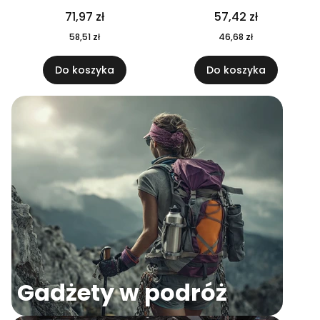
04
71,97 zł
57,42 zł
58,51 zł
46,68 zł
Do koszyka
Do koszyka
Gadżety w podróż