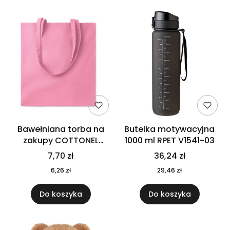
Bawełniana torba na
Butelka motywacyjna
zakupy COTTONEL
1000 ml RPET V1541-03
COLOUR++ MO9846-11
7,70 zł
36,24 zł
6,26 zł
29,46 zł
Do koszyka
Do koszyka