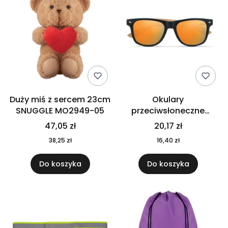
Duży miś z sercem 23cm
Okulary
SNUGGLE MO2949-05
przeciwsłoneczne
CALIFORNIA TOUCH
47,05 zł
20,17 zł
MO9617-10
38,25 zł
16,40 zł
Do koszyka
Do koszyka