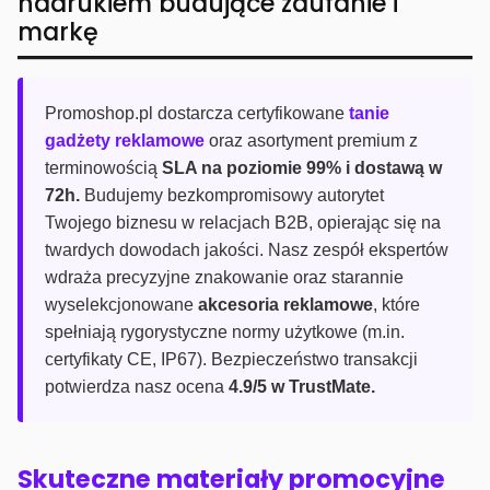
nadrukiem budujące zaufanie i
markę
Promoshop.pl dostarcza certyfikowane
tanie
gadżety reklamowe
oraz asortyment premium z
terminowością
SLA na poziomie 99% i dostawą w
72h.
Budujemy bezkompromisowy autorytet
Twojego biznesu w relacjach B2B, opierając się na
twardych dowodach jakości. Nasz zespół ekspertów
wdraża precyzyjne znakowanie oraz starannie
wyselekcjonowane
akcesoria reklamowe
, które
spełniają rygorystyczne normy użytkowe (m.in.
certyfikaty CE, IP67). Bezpieczeństwo transakcji
potwierdza nasz ocena
4.9/5 w TrustMate.
Skuteczne materiały promocyjne