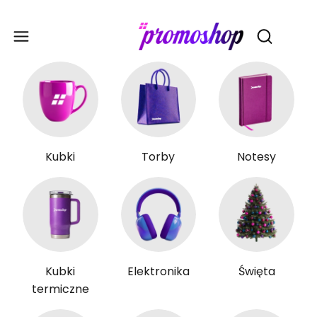
Gadże
Otwórz wy
Kubki
Torby
Notesy
Kubki
Elektronika
Święta
termiczne