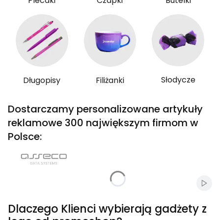
Plecaki
Czapki
Butelki
Słodycze
Długopisy
Filiżanki
Dostarczamy personalizowane artykuły
reklamowe 300 największym firmom w
Polsce:
Włąc
Dlaczego Klienci wybierają gadżety z