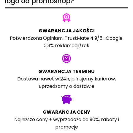
logo od promoshop?
GWARANCJA JAKOŚCI
Potwierdzona
Opiniami TrustMate
4.9/5 i
Google
,
0,3% reklamacji/rok
GWARANCJA TERMINU
Dostawa nawet w 24h, pilnujemy kurierów,
uprzedzamy o dostawie
GWARANCJA CENY
Najniższe ceny + wyprzedaże do 90%, rabaty i
promocje