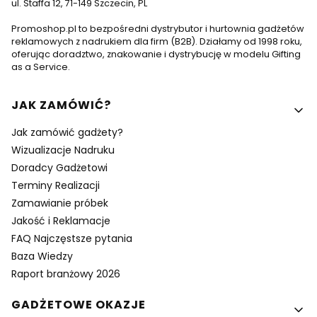
ul. Staffa 12, 71-149 Szczecin, PL
Promoshop.pl to bezpośredni dystrybutor i hurtownia gadżetów
reklamowych z nadrukiem dla firm (B2B). Działamy od 1998 roku,
oferując doradztwo, znakowanie i dystrybucję w modelu Gifting
as a Service.
Linki w stopce
JAK ZAMÓWIĆ?
Jak zamówić gadżety?
Wizualizacje Nadruku
Doradcy Gadżetowi
Terminy Realizacji
Zamawianie próbek
Jakość i Reklamacje
FAQ Najczęstsze pytania
Baza Wiedzy
Raport branżowy 2026
GADŻETOWE OKAZJE