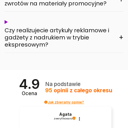
zwrotów na materiały promocyjne?
Czy realizujecie artykuły reklamowe i
+
gadżety z nadrukiem w trybie
ekspresowym?
4.9
Na podstawie
95
opinii
z całego okresu
Ocena
Jak zbieramy opinie?
Agata
zweryfikowano