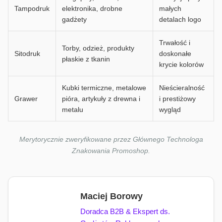
Tampodruk
elektronika, drobne
małych
gadżety
detalach logo
Trwałość i
Torby, odzież, produkty
Sitodruk
doskonałe
płaskie z tkanin
krycie kolorów
Kubki termiczne, metalowe
Nieścieralność
Grawer
pióra, artykuły z drewna i
i prestiżowy
metalu
wygląd
Merytorycznie zweryfikowane przez Głównego Technologa
Znakowania Promoshop.
Maciej Borowy
Doradca B2B & Ekspert ds.