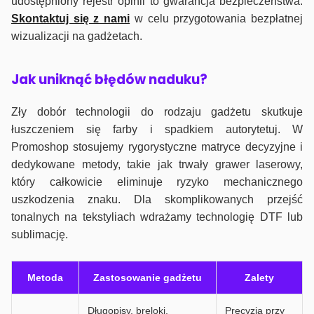
udostępniony rejestr opinii to gwarancja bezpieczeństwa.
Skontaktuj się z nami
w celu przygotowania bezpłatnej
wizualizacji na gadżetach.
J
ak uniknąć błędów naduku?
Zły dobór technologii do rodzaju gadżetu skutkuje
łuszczeniem się farby i spadkiem autorytetuj. W
Promoshop stosujemy rygorystyczne matryce decyzyjne i
dedykowane metody, takie jak trwały grawer laserowy,
który całkowicie eliminuje ryzyko mechanicznego
uszkodzenia znaku. Dla skomplikowanych przejść
tonalnych na tekstyliach wdrażamy technologię DTF lub
sublimację.
Metoda
Zastosowanie gadżetu
Zalety
Długopisy, breloki,
Precyzja przy