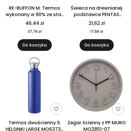
RE-BUFFON M. Termos
Świeca na drewnianej
wykonany w 90% ze stali
podstawce PENTAS
nierdzewnej
MO6282-40
46,44 zł
21,62 zł
pochodzącej z
37,76 zł
17,58 zł
recyklingu 520 ml 94294
Do koszyka
Do koszyka
Termos dwuścienny 1L
Zegar ścienny z PP MURO
HELSINKI LARGE MO6373-
MO2851-07