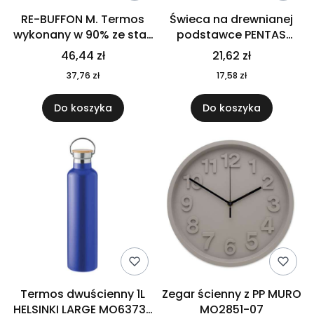
RE-BUFFON M. Termos
Świeca na drewnianej
wykonany w 90% ze stali
podstawce PENTAS
nierdzewnej
MO6282-40
46,44 zł
21,62 zł
pochodzącej z
37,76 zł
17,58 zł
recyklingu 520 ml 94294
Do koszyka
Do koszyka
Termos dwuścienny 1L
Zegar ścienny z PP MURO
HELSINKI LARGE MO6373-
MO2851-07