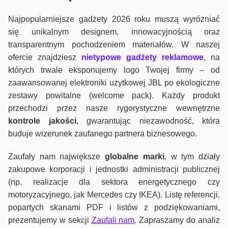
Najpopularniejsze gadżety 2026 roku muszą wyróżniać
się unikalnym designem, innowacyjnością oraz
transparentnym pochodzeniem materiałów. W naszej
ofercie znajdziesz
nietypowe gadżety reklamowe
, na
których trwale eksponujemy logo Twojej firmy – od
zaawansowanej elektroniki użytkowej JBL po ekologiczne
zestawy powitalne (welcome pack). Każdy produkt
przechodzi przez nasze rygorystyczne wewnętrzne
kontrole jako
ści
, gwarantując niezawodność, która
buduje wizerunek zaufanego partnera biznesowego.
Zaufały nam największe
globalne marki
, w tym działy
zakupowe korporacji i jednostki administracji publicznej
(np. realizacje dla sektora energetycznego czy
motoryzacyjnego, jak Mercedes czy IKEA). Listę referencji,
popartych skanami PDF i listów z podziękowaniami,
prezentujemy w sekcji
Zaufali nam
. Zapraszamy do analiz