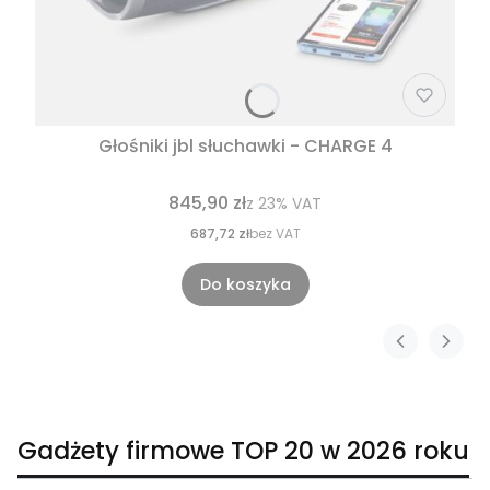
Głośniki jbl słuchawki - CHARGE 4
845,90 zł
z
23%
VAT
687,72 zł
bez VAT
Do koszyka
Gadżety firmowe TOP 20 w 2026 roku