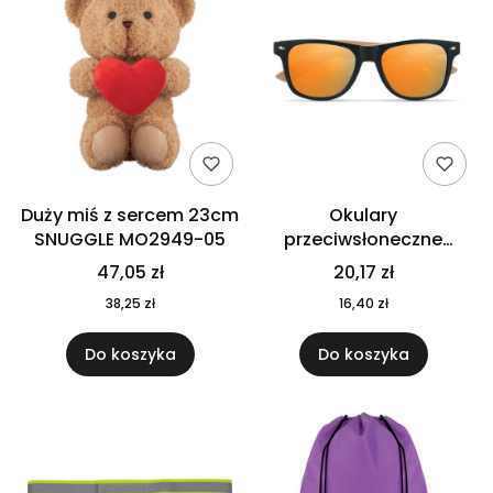
Duży miś z sercem 23cm
Okulary
SNUGGLE MO2949-05
przeciwsłoneczne
CALIFORNIA TOUCH
47,05 zł
20,17 zł
MO9617-10
38,25 zł
16,40 zł
Do koszyka
Do koszyka