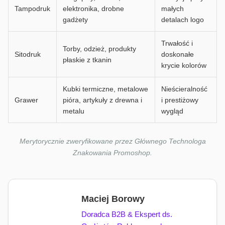
Tampodruk
elektronika, drobne
małych
gadżety
detalach logo
Trwałość i
Torby, odzież, produkty
Sitodruk
doskonałe
płaskie z tkanin
krycie kolorów
Kubki termiczne, metalowe
Nieścieralność
Grawer
pióra, artykuły z drewna i
i prestiżowy
metalu
wygląd
Merytorycznie zweryfikowane przez Głównego Technologa
Znakowania Promoshop.
Maciej Borowy
Doradca B2B & Ekspert ds.