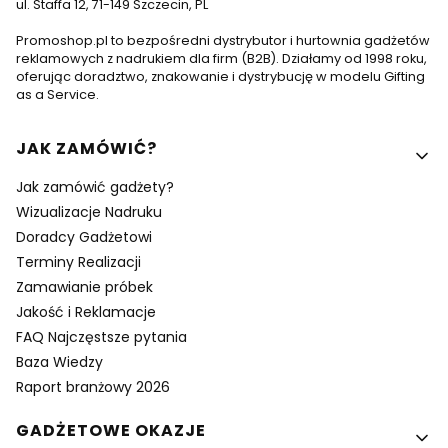
ul. Staffa 12, 71-149 Szczecin, PL
Promoshop.pl to bezpośredni dystrybutor i hurtownia gadżetów
reklamowych z nadrukiem dla firm (B2B). Działamy od 1998 roku,
oferując doradztwo, znakowanie i dystrybucję w modelu Gifting
as a Service.
Linki w stopce
JAK ZAMÓWIĆ?
Jak zamówić gadżety?
Wizualizacje Nadruku
Doradcy Gadżetowi
Terminy Realizacji
Zamawianie próbek
Jakość i Reklamacje
FAQ Najczęstsze pytania
Baza Wiedzy
Raport branżowy 2026
GADŻETOWE OKAZJE