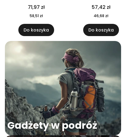
04
71,97 zł
57,42 zł
58,51 zł
46,68 zł
Do koszyka
Do koszyka
Gadżety w podróż