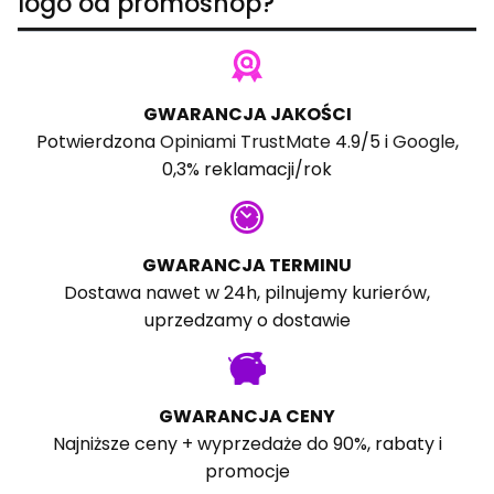
logo od promoshop?
GWARANCJA JAKOŚCI
Potwierdzona
Opiniami TrustMate
4.9/5 i
Google
,
0,3% reklamacji/rok
GWARANCJA TERMINU
Dostawa nawet w 24h, pilnujemy kurierów,
uprzedzamy o dostawie
GWARANCJA CENY
Najniższe ceny + wyprzedaże do 90%, rabaty i
promocje