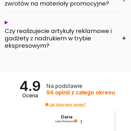
zwrotów na materiały promocyjne?
Czy realizujecie artykuły reklamowe i
+
gadżety z nadrukiem w trybie
ekspresowym?
4.9
Na podstawie
94
opinii
z całego okresu
Ocena
Jak zbieramy opinie?
Daria
zweryfikowano