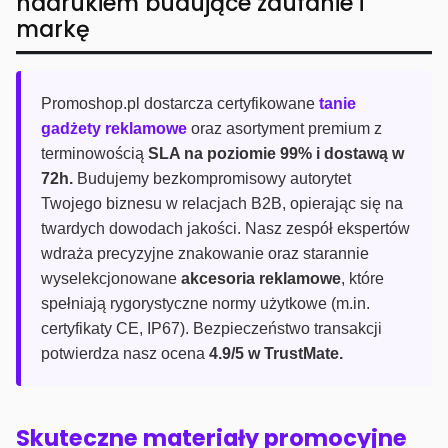
nadrukiem budujące zaufanie i
markę
Promoshop.pl dostarcza certyfikowane
tanie
gadżety reklamowe
oraz asortyment premium z
terminowością
SLA na poziomie 99% i dostawą w
72h.
Budujemy bezkompromisowy autorytet
Twojego biznesu w relacjach B2B, opierając się na
twardych dowodach jakości. Nasz zespół ekspertów
wdraża precyzyjne znakowanie oraz starannie
wyselekcjonowane
akcesoria reklamowe
, które
spełniają rygorystyczne normy użytkowe (m.in.
certyfikaty CE, IP67). Bezpieczeństwo transakcji
potwierdza nasz ocena
4.9/5 w TrustMate.
Skuteczne materiały promocyjne