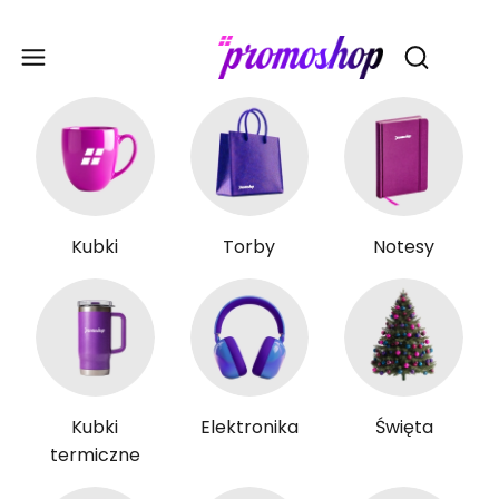
Gadże
Otwórz wy
Kubki
Torby
Notesy
Kubki
Elektronika
Święta
termiczne