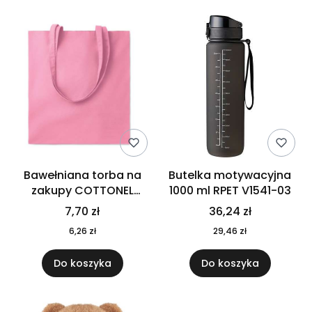
Bawełniana torba na
Butelka motywacyjna
zakupy COTTONEL
1000 ml RPET V1541-03
COLOUR++ MO9846-11
7,70 zł
36,24 zł
6,26 zł
29,46 zł
Do koszyka
Do koszyka