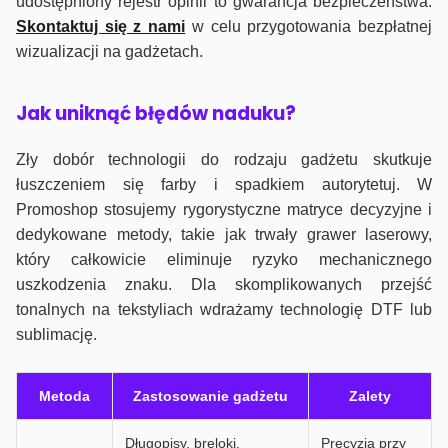
udostępniony rejestr opinii to gwarancja bezpieczeństwa.
Skontaktuj się z nami
w celu przygotowania bezpłatnej
wizualizacji na gadżetach.
J
ak uniknąć błędów naduku?
Zły dobór technologii do rodzaju gadżetu skutkuje
łuszczeniem się farby i spadkiem autorytetuj. W
Promoshop stosujemy rygorystyczne matryce decyzyjne i
dedykowane metody, takie jak trwały grawer laserowy,
który całkowicie eliminuje ryzyko mechanicznego
uszkodzenia znaku. Dla skomplikowanych przejść
tonalnych na tekstyliach wdrażamy technologię DTF lub
sublimację.
Metoda
Zastosowanie gadżetu
Zalety
Długopisy, breloki,
Precyzja przy