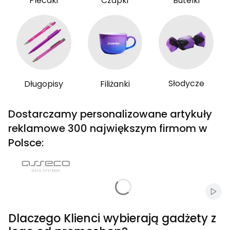
Plecaki
Czapki
Butelki
Słodycze
Długopisy
Filiżanki
Dostarczamy personalizowane artykuły
reklamowe 300 największym firmom w
Polsce:
Włąc
Dlaczego Klienci wybierają gadżety z