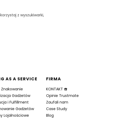
korzystaj z wyszukiwarki,
NG AS A SERVICE
FIRMA
i Znakowanie
KONTAKT ☎️
lizacja Gadżetów
Opinie Trustmate
cja i Fulfillment
Zaufali nam
nowanie Gadżetów
Case Study
y Lojalnościowe
Blog