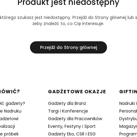
Produkt jest niedostępny
tórego szukasz jest niedostępny. Przejdź do Strony głównej lub s
żeby znaleźć to, co Cię interesuje.
Przejdź do Strony głównej
w stopce
MÓWIĆ?
GADŻETOWE OKAZJE
GIFTI
ić gadżety?
Gadżety dla Branż
Nadruki 
je Nadruku
Targi i Konferencje
Persona
adżetowi
Gadżety dla Pracowników
Dystrybu
alizacji
Eventy, Festyny i Sport
Magazy
e próbek
Gadżety Eko, CSR i ESG
Program