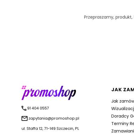
Przepraszamy, produkt, k
Linki 
JAK ZA
Jak zamów
91 404 0557
Wizualizac
Doradcy G
zapytania@promoshop.pl
Terminy Re
ul. Staffa 12, 71-149 Szczecin, PL
Zamawiani