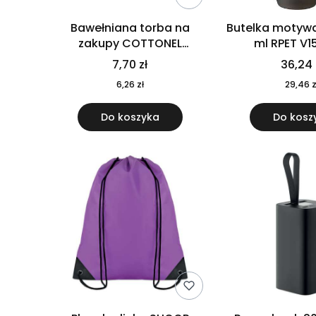
Bawełniana torba na
Butelka motywa
zakupy COTTONEL
ml RPET V1
COLOUR++ MO9846-11
7,70 zł
36,24 
6,26 zł
29,46 z
Do koszyka
Do kosz