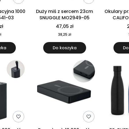
cyjna 1000
Duży miś z sercem 23cm
Okulary p
541-03
SNUGGLE MO2949-05
CALIF
MO
zł
47,05 zł
2
ł
38,25 zł
yka
Do koszyka
Do