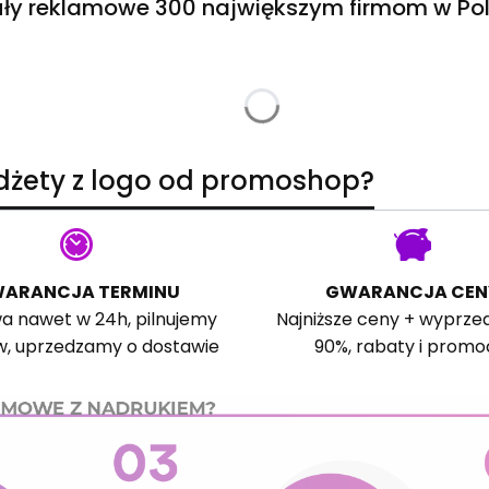
ły reklamowe 300 największym firmom w Pol
adżety z logo od promoshop?
ARANCJA TERMINU
GWARANCJA CEN
a nawet w 24h, pilnujemy
Najniższe ceny + wyprze
w, uprzedzamy o dostawie
90%, rabaty i promo