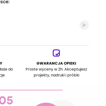
sce:
Włącz autom
Y
GWARANCJA OPIEKI
daże do
Proste wyceny w 2h. Akceptujesz
cje
projekty, nadruki i próbki