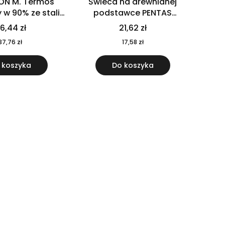
ON M. Termos
Świeca na drewnianej
w 90% ze stali
podstawce PENTAS
j pochodzącej z
MO6282-40
6,44 zł
21,62 zł
u 520 ml 94294
37,76 zł
17,58 zł
 koszyka
Do koszyka