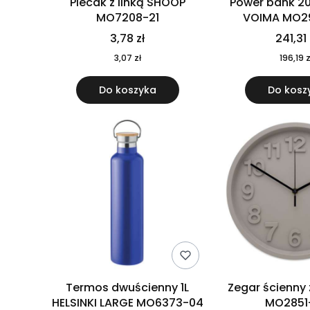
Plecak z linką SHOOP
Power bank 2
MO7208-21
VOIMA MO2
3,78 zł
241,31 
3,07 zł
196,19 z
Do koszyka
Do kosz
Termos dwuścienny 1L
Zegar ścienny
HELSINKI LARGE MO6373-04
MO2851