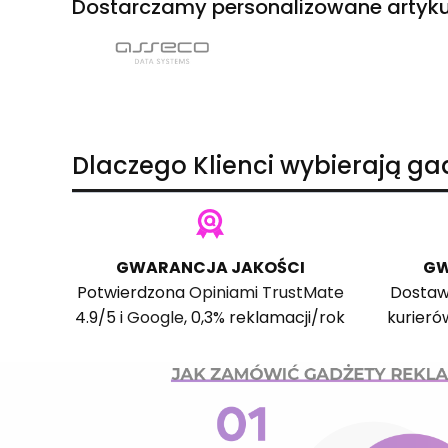
Dostarczamy personalizowane artyku
Dlaczego Klienci wybierają g
GWARANCJA JAKOŚCI
GW
Potwierdzona
Opiniami TrustMate
Dostaw
4.9/5 i
Google
, 0,3% reklamacji/rok
kurieró