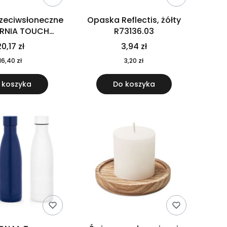
rzeciwsłoneczne
Opaska Reflectis, żółty
ORNIA TOUCH
R73136.03
9617-10
0,17 zł
3,94 zł
16,40 zł
3,20 zł
 koszyka
Do koszyka