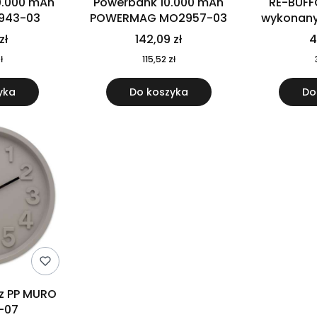
0.000 mAh
Powerbank 10.000 mAh
RE-BUFF
943-03
POWERMAG MO2957-03
wykonany 
nierdzewne
zł
142,09 zł
4
recykling
ł
115,52 zł
yka
Do koszyka
Do
 z PP MURO
-07