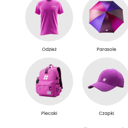
Odzież
Parasole
Plecaki
Czapki