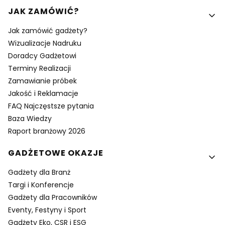
Linki w stopce
JAK ZAMÓWIĆ?
Jak zamówić gadżety?
Wizualizacje Nadruku
Doradcy Gadżetowi
Terminy Realizacji
Zamawianie próbek
Jakość i Reklamacje
FAQ Najczęstsze pytania
Baza Wiedzy
Raport branżowy 2026
GADŻETOWE OKAZJE
Gadżety dla Branż
Targi i Konferencje
Gadżety dla Pracowników
Eventy, Festyny i Sport
Gadżety Eko, CSR i ESG