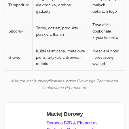
Tampodruk
elektronika, drobne
małych
gadżety
detalach logo
Trwałość i
Torby, odzież, produkty
Sitodruk
doskonałe
płaskie z tkanin
krycie kolorów
Kubki termiczne, metalowe
Nieścieralność
Grawer
pióra, artykuły z drewna i
i prestiżowy
metalu
wygląd
Merytorycznie zweryfikowane przez Głównego Technologa
Znakowania Promoshop.
Maciej Borowy
Doradca B2B & Ekspert ds.