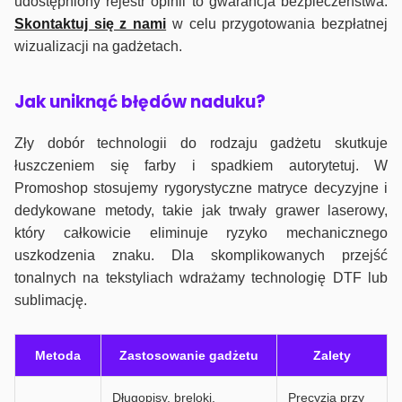
udostępniony rejestr opinii to gwarancja bezpieczeństwa.
Skontaktuj się z nami
w celu przygotowania bezpłatnej
wizualizacji na gadżetach.
J
ak uniknąć błędów naduku?
Zły dobór technologii do rodzaju gadżetu skutkuje
łuszczeniem się farby i spadkiem autorytetuj. W
Promoshop stosujemy rygorystyczne matryce decyzyjne i
dedykowane metody, takie jak trwały grawer laserowy,
który całkowicie eliminuje ryzyko mechanicznego
uszkodzenia znaku. Dla skomplikowanych przejść
tonalnych na tekstyliach wdrażamy technologię DTF lub
sublimację.
Metoda
Zastosowanie gadżetu
Zalety
Długopisy, breloki,
Precyzja przy