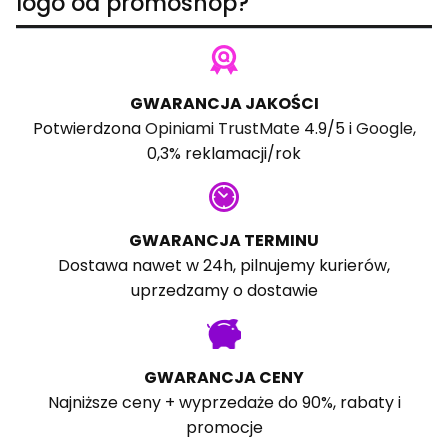
logo od promoshop?
GWARANCJA JAKOŚCI
Potwierdzona
Opiniami TrustMate
4.9/5 i
Google
,
0,3% reklamacji/rok
GWARANCJA TERMINU
Dostawa nawet w 24h, pilnujemy kurierów,
uprzedzamy o dostawie
GWARANCJA CENY
Najniższe ceny + wyprzedaże do 90%, rabaty i
promocje