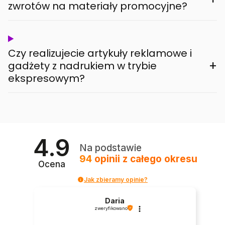
zwrotów na materiały promocyjne?
Czy realizujecie artykuły reklamowe i
+
gadżety z nadrukiem w trybie
ekspresowym?
4.9
Na podstawie
94
opinii
z całego okresu
Ocena
Jak zbieramy opinie?
Daria
zweryfikowano