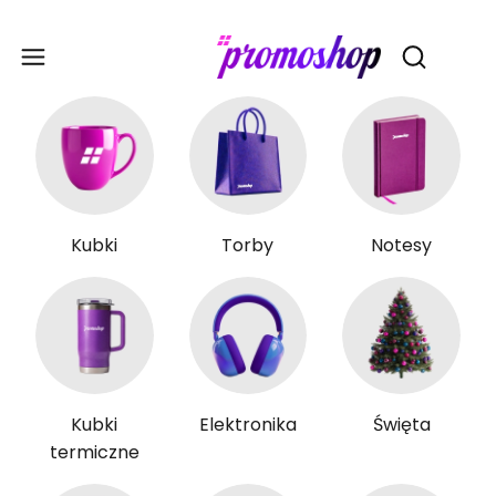
Gadże
Otwórz wy
Kubki
Torby
Notesy
Kubki
Elektronika
Święta
termiczne