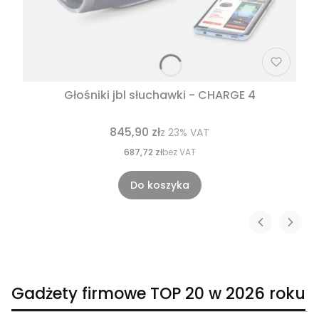
Głośniki jbl słuchawki - CHARGE 4
845,90 zł
z
23%
VAT
687,72 zł
bez VAT
Do koszyka
Gadżety firmowe TOP 20 w 2026 roku