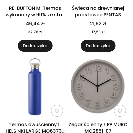
RE-BUFFON M. Termos
Świeca na drewnianej
wykonany w 90% ze stali
podstawce PENTAS
nierdzewnej
MO6282-40
46,44 zł
21,62 zł
pochodzącej z
37,76 zł
17,58 zł
recyklingu 520 ml 94294
Do koszyka
Do koszyka
Termos dwuścienny 1L
Zegar ścienny z PP MURO
HELSINKI LARGE MO6373-
MO2851-07