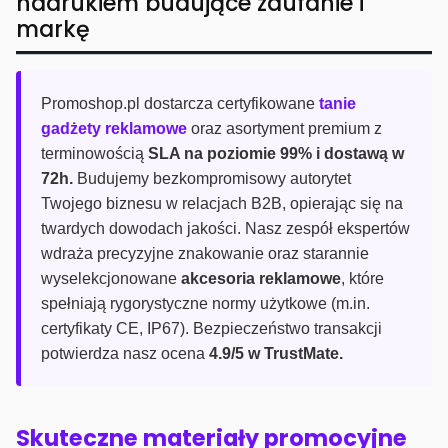
nadrukiem budujące zaufanie i
markę
Promoshop.pl dostarcza certyfikowane
tanie
gadżety reklamowe
oraz asortyment premium z
terminowością
SLA na poziomie 99% i dostawą w
72h.
Budujemy bezkompromisowy autorytet
Twojego biznesu w relacjach B2B, opierając się na
twardych dowodach jakości. Nasz zespół ekspertów
wdraża precyzyjne znakowanie oraz starannie
wyselekcjonowane
akcesoria reklamowe
, które
spełniają rygorystyczne normy użytkowe (m.in.
certyfikaty CE, IP67). Bezpieczeństwo transakcji
potwierdza nasz ocena
4.9/5 w TrustMate.
Skuteczne materiały promocyjne