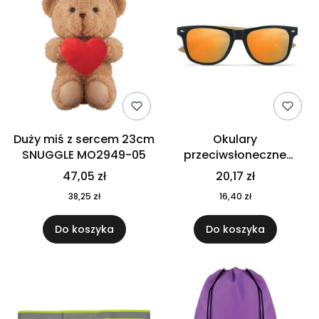
Duży miś z sercem 23cm
Okulary
SNUGGLE MO2949-05
przeciwsłoneczne
CALIFORNIA TOUCH
47,05 zł
20,17 zł
MO9617-10
38,25 zł
16,40 zł
Do koszyka
Do koszyka