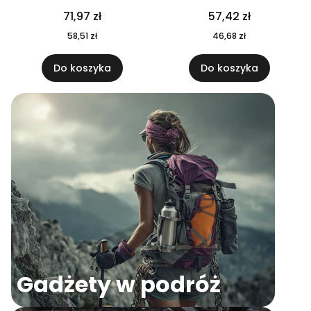
04
71,97 zł
57,42 zł
58,51 zł
46,68 zł
Do koszyka
Do koszyka
Gadżety w podróż