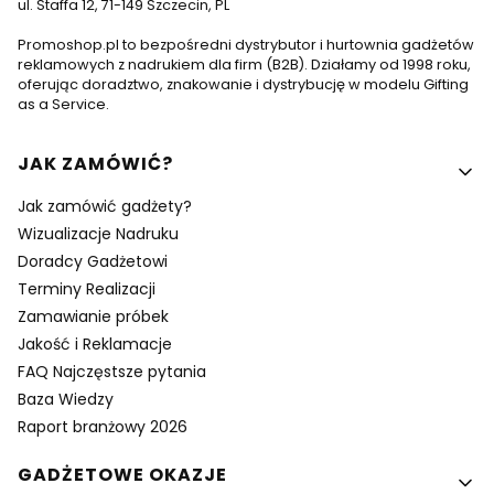
ul. Staffa 12, 71-149 Szczecin, PL
Promoshop.pl to bezpośredni dystrybutor i hurtownia gadżetów
reklamowych z nadrukiem dla firm (B2B). Działamy od 1998 roku,
oferując doradztwo, znakowanie i dystrybucję w modelu Gifting
as a Service.
Linki w stopce
JAK ZAMÓWIĆ?
Jak zamówić gadżety?
Wizualizacje Nadruku
Doradcy Gadżetowi
Terminy Realizacji
Zamawianie próbek
Jakość i Reklamacje
FAQ Najczęstsze pytania
Baza Wiedzy
Raport branżowy 2026
GADŻETOWE OKAZJE