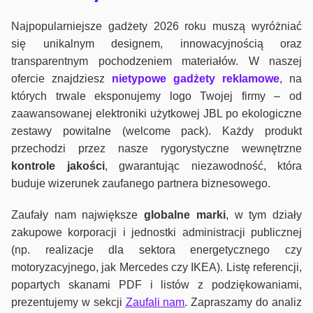
Najpopularniejsze gadżety 2026 roku muszą wyróżniać
się unikalnym designem, innowacyjnością oraz
transparentnym pochodzeniem materiałów. W naszej
ofercie znajdziesz
nietypowe gadżety reklamowe
, na
których trwale eksponujemy logo Twojej firmy – od
zaawansowanej elektroniki użytkowej JBL po ekologiczne
zestawy powitalne (welcome pack). Każdy produkt
przechodzi przez nasze rygorystyczne wewnętrzne
kontrole jako
ści
, gwarantując niezawodność, która
buduje wizerunek zaufanego partnera biznesowego.
Zaufały nam największe
globalne marki
, w tym działy
zakupowe korporacji i jednostki administracji publicznej
(np. realizacje dla sektora energetycznego czy
motoryzacyjnego, jak Mercedes czy IKEA). Listę referencji,
popartych skanami PDF i listów z podziękowaniami,
prezentujemy w sekcji
Zaufali nam
. Zapraszamy do analiz