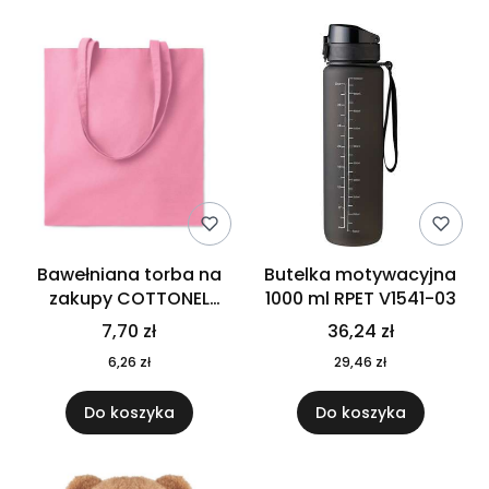
Bawełniana torba na
Butelka motywacyjna
zakupy COTTONEL
1000 ml RPET V1541-03
COLOUR++ MO9846-11
7,70 zł
36,24 zł
6,26 zł
29,46 zł
Do koszyka
Do koszyka