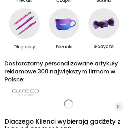
Plecaki
Czapki
Butelki
Słodycze
Długopisy
Filiżanki
Dostarczamy personalizowane artykuły
reklamowe 300 największym firmom w
Polsce:
Włąc
Dlaczego Klienci wybierają gadżety z