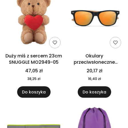
Duży miś z sercem 23cm
Okulary
SNUGGLE MO2949-05
przeciwsłoneczne
CALIFORNIA TOUCH
47,05 zł
20,17 zł
MO9617-10
38,25 zł
16,40 zł
Do koszyka
Do koszyka