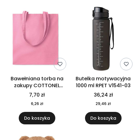
Bawełniana torba na
Butelka motywacyjna
zakupy COTTONEL
1000 ml RPET V1541-03
COLOUR++ MO9846-11
7,70 zł
36,24 zł
6,26 zł
29,46 zł
Do koszyka
Do koszyka