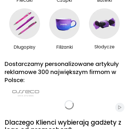
Plecaki
Czapki
Butelki
Słodycze
Długopisy
Filiżanki
Dostarczamy personalizowane artykuły
reklamowe 300 największym firmom w
Polsce:
Włąc
Dlaczego Klienci wybierają gadżety z