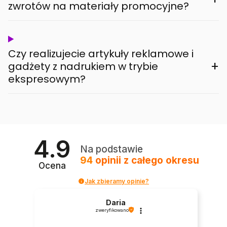
zwrotów na materiały promocyjne?
Czy realizujecie artykuły reklamowe i
+
gadżety z nadrukiem w trybie
ekspresowym?
4.9
Na podstawie
94
opinii
z całego okresu
Ocena
Jak zbieramy opinie?
Daria
zweryfikowano