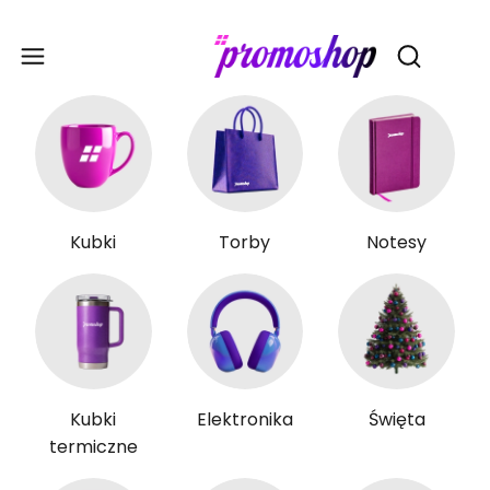
Gadże
Otwórz wy
Kubki
Torby
Notesy
Kubki
Elektronika
Święta
termiczne