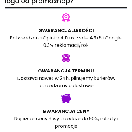
logo od promoshop?
GWARANCJA JAKOŚCI
Potwierdzona
Opiniami TrustMate
4.9/5 i
Google
,
0,3% reklamacji/rok
GWARANCJA TERMINU
Dostawa nawet w 24h, pilnujemy kurierów,
uprzedzamy o dostawie
GWARANCJA CENY
Najniższe ceny + wyprzedaże do 90%, rabaty i
promocje