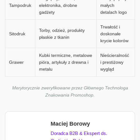
Tampodruk
elektronika, drobne
małych
gadżety
detalach logo
Trwałość i
Torby, odzież, produkty
Sitodruk
doskonałe
płaskie z tkanin
krycie kolorów
Kubki termiczne, metalowe
Nieścieralność
Grawer
pióra, artykuły z drewna i
i prestiżowy
metalu
wygląd
Merytorycznie zweryfikowane przez Głównego Technologa
Znakowania Promoshop.
Maciej Borowy
Doradca B2B & Ekspert ds.