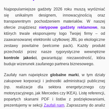
Najpopularniejsze gadżety 2026 roku muszą wyróżniać
się unikalnym designem, innowacyjnością oraz
transparentnym pochodzeniem materiałów. W naszej
ofercie znajdziesz
nietypowe gadżety reklamowe
, na
których trwale eksponujemy logo Twojej firmy – od
zaawansowanej elektroniki użytkowej JBL po ekologiczne
zestawy powitalne (welcome pack). Każdy produkt
przechodzi przez nasze rygorystyczne wewnętrzne
kontrole jako
ści
, gwarantując niezawodność, która
buduje wizerunek zaufanego partnera biznesowego.
Zaufały nam największe
globalne marki
, w tym działy
zakupowe korporacji i jednostki administracji publicznej
(np. realizacje dla sektora energetycznego czy
motoryzacyjnego, jak Mercedes czy IKEA). Listę referencji,
popartych skanami PDF i listów z podziękowaniami,
prezentujemy w sekcji
Zaufali nam
. Zapraszamy do analiz