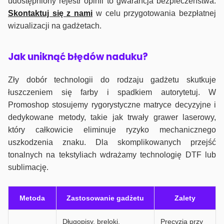
udostępniony rejestr opinii to gwarancja bezpieczeństwa.
Skontaktuj się z nami
w celu przygotowania bezpłatnej
wizualizacji na gadżetach.
J
ak uniknąć błędów naduku?
Zły dobór technologii do rodzaju gadżetu skutkuje
łuszczeniem się farby i spadkiem autorytetuj. W
Promoshop stosujemy rygorystyczne matryce decyzyjne i
dedykowane metody, takie jak trwały grawer laserowy,
który całkowicie eliminuje ryzyko mechanicznego
uszkodzenia znaku. Dla skomplikowanych przejść
tonalnych na tekstyliach wdrażamy technologię DTF lub
sublimację.
Metoda
Zastosowanie gadżetu
Zalety
Długopisy, breloki,
Precyzja przy