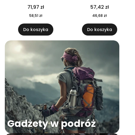
04
71,97 zł
57,42 zł
58,51 zł
46,68 zł
Do koszyka
Do koszyka
Gadżety w podróż