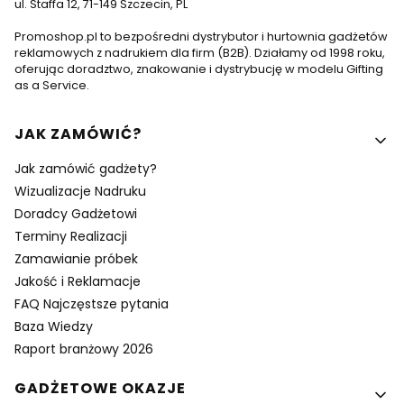
ul. Staffa 12, 71-149 Szczecin, PL
Promoshop.pl to bezpośredni dystrybutor i hurtownia gadżetów
reklamowych z nadrukiem dla firm (B2B). Działamy od 1998 roku,
oferując doradztwo, znakowanie i dystrybucję w modelu Gifting
as a Service.
Linki w stopce
JAK ZAMÓWIĆ?
Jak zamówić gadżety?
Wizualizacje Nadruku
Doradcy Gadżetowi
Terminy Realizacji
Zamawianie próbek
Jakość i Reklamacje
FAQ Najczęstsze pytania
Baza Wiedzy
Raport branżowy 2026
GADŻETOWE OKAZJE