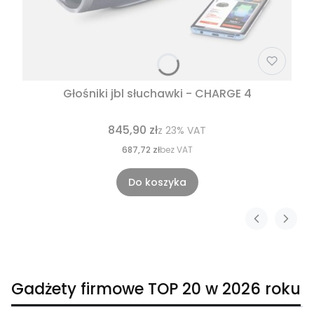
Głośniki jbl słuchawki - CHARGE 4
845,90 zł
z
23%
VAT
687,72 zł
bez VAT
Do koszyka
Gadżety firmowe TOP 20 w 2026 roku