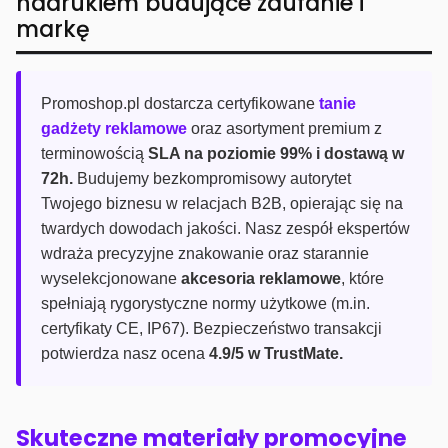
nadrukiem budujące zaufanie i
markę
Promoshop.pl dostarcza certyfikowane
tanie
gadżety reklamowe
oraz asortyment premium z
terminowością
SLA na poziomie 99% i dostawą w
72h.
Budujemy bezkompromisowy autorytet
Twojego biznesu w relacjach B2B, opierając się na
twardych dowodach jakości. Nasz zespół ekspertów
wdraża precyzyjne znakowanie oraz starannie
wyselekcjonowane
akcesoria reklamowe
, które
spełniają rygorystyczne normy użytkowe (m.in.
certyfikaty CE, IP67). Bezpieczeństwo transakcji
potwierdza nasz ocena
4.9/5 w TrustMate.
Skuteczne materiały promocyjne