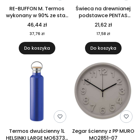
RE-BUFFON M. Termos
Świeca na drewnianej
wykonany w 90% ze stali
podstawce PENTAS
nierdzewnej
MO6282-40
46,44 zł
21,62 zł
pochodzącej z
37,76 zł
17,58 zł
recyklingu 520 ml 94294
Do koszyka
Do koszyka
Termos dwuścienny 1L
Zegar ścienny z PP MURO
HELSINKI LARGE MO6373-
MO2851-07