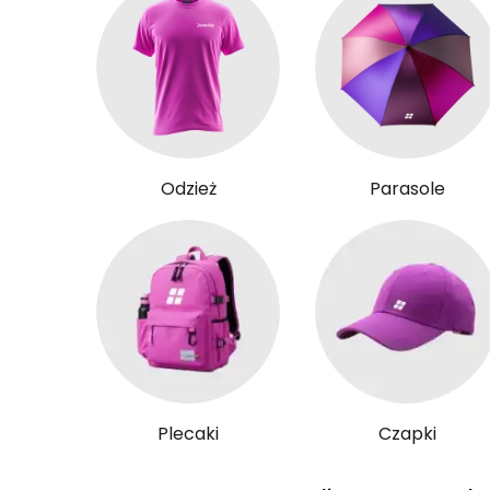
Odzież
Parasole
Plecaki
Czapki