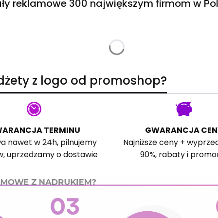
ły reklamowe 300 największym firmom w Pol
adżety z logo od promoshop?
ARANCJA TERMINU
GWARANCJA CEN
a nawet w 24h, pilnujemy
Najniższe ceny + wyprze
w, uprzedzamy o dostawie
90%, rabaty i promo