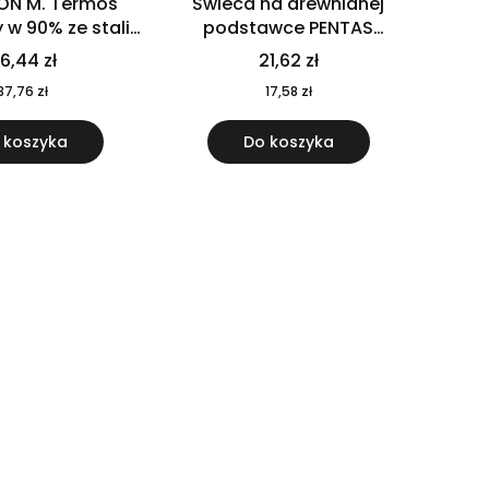
ON M. Termos
Świeca na drewnianej
w 90% ze stali
podstawce PENTAS
j pochodzącej z
MO6282-40
6,44 zł
21,62 zł
u 520 ml 94294
37,76 zł
17,58 zł
 koszyka
Do koszyka