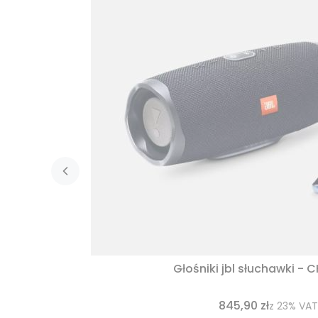
Głośniki jbl słuchawki - 
845,90 zł
z
23%
VAT