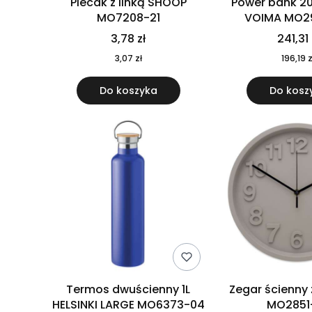
Plecak z linką SHOOP
Power bank 2
MO7208-21
VOIMA MO2
3,78 zł
241,31 
3,07 zł
196,19 z
Do koszyka
Do kosz
Termos dwuścienny 1L
Zegar ścienny
HELSINKI LARGE MO6373-04
MO2851