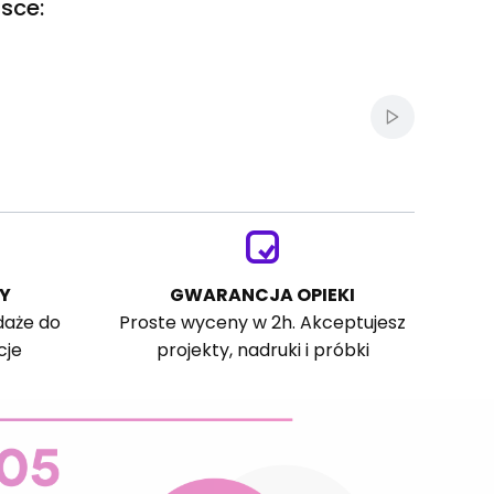
sce:
Włącz autom
Y
GWARANCJA OPIEKI
daże do
Proste wyceny w 2h. Akceptujesz
cje
projekty, nadruki i próbki