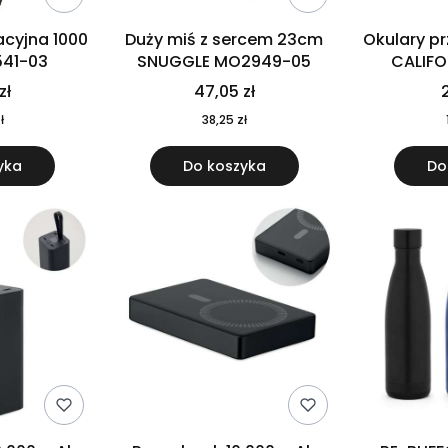
cyjna 1000
Duży miś z sercem 23cm
Okulary p
541-03
SNUGGLE MO2949-05
CALIF
MO
zł
47,05 zł
2
ł
38,25 zł
yka
Do koszyka
Do