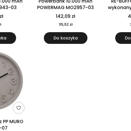
0.000 mAh
Powerbank 10.000 mAh
RE-BUFF
943-03
POWERMAG MO2957-03
wykonany 
nierdzewne
zł
142,09 zł
4
recykling
ł
115,52 zł
yka
Do koszyka
Do
 z PP MURO
-07