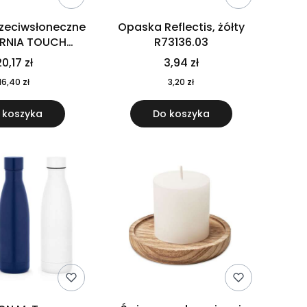
rzeciwsłoneczne
Opaska Reflectis, żółty
ORNIA TOUCH
R73136.03
9617-10
0,17 zł
3,94 zł
16,40 zł
3,20 zł
 koszyka
Do koszyka