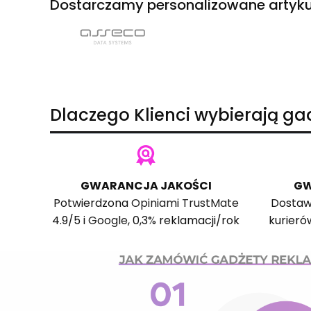
Dostarczamy personalizowane artyku
Dlaczego Klienci wybierają g
GWARANCJA JAKOŚCI
GW
Potwierdzona
Opiniami TrustMate
Dostaw
4.9/5 i
Google
, 0,3% reklamacji/rok
kurieró