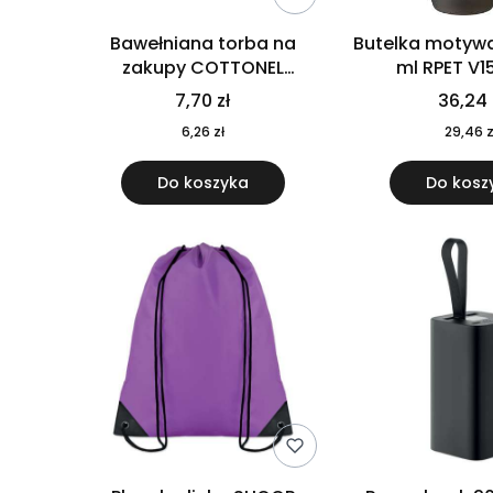
Bawełniana torba na
Butelka motywa
zakupy COTTONEL
ml RPET V1
COLOUR++ MO9846-11
7,70 zł
36,24 
6,26 zł
29,46 z
Do koszyka
Do kosz