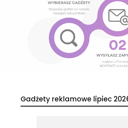
Naciśnij Enter lub spację, aby otworzyć stronę.
Naciśnij Enter lub spację, aby otworzyć stronę.
Gadżety reklamowe lipiec 202