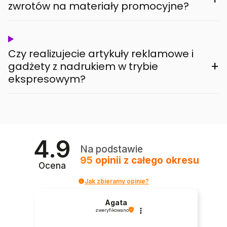
zwrotów na materiały promocyjne?
Czy realizujecie artykuły reklamowe i
+
gadżety z nadrukiem w trybie
ekspresowym?
4.9
Na podstawie
95
opinii
z całego okresu
Ocena
Jak zbieramy opinie?
Agata
zweryfikowano