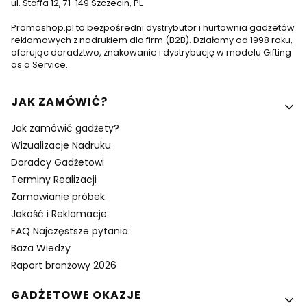
ul. Staffa 12, 71-149 Szczecin, PL
Promoshop.pl to bezpośredni dystrybutor i hurtownia gadżetów
reklamowych z nadrukiem dla firm (B2B). Działamy od 1998 roku,
oferując doradztwo, znakowanie i dystrybucję w modelu Gifting
as a Service.
Linki w stopce
JAK ZAMÓWIĆ?
Jak zamówić gadżety?
Wizualizacje Nadruku
Doradcy Gadżetowi
Terminy Realizacji
Zamawianie próbek
Jakość i Reklamacje
FAQ Najczęstsze pytania
Baza Wiedzy
Raport branżowy 2026
GADŻETOWE OKAZJE