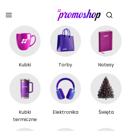
Gadże
Otwórz wy
Kubki
Torby
Notesy
Kubki
Elektronika
Święta
termiczne