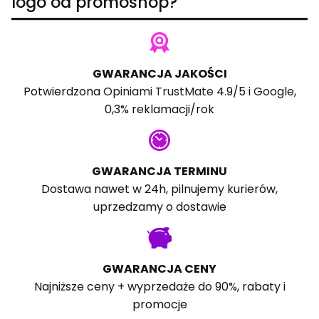
logo od promoshop?
GWARANCJA JAKOŚCI
Potwierdzona
Opiniami TrustMate
4.9/5 i
Google
,
0,3% reklamacji/rok
GWARANCJA TERMINU
Dostawa nawet w 24h, pilnujemy kurierów,
uprzedzamy o dostawie
GWARANCJA CENY
Najniższe ceny + wyprzedaże do 90%, rabaty i
promocje