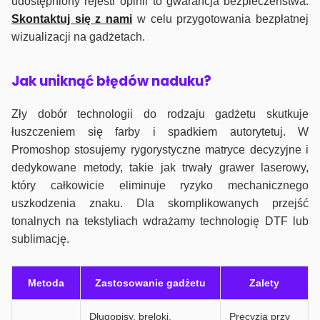
udostępniony rejestr opinii to gwarancja bezpieczeństwa.
Skontaktuj się z nami
w celu przygotowania bezpłatnej
wizualizacji na gadżetach.
J
ak uniknąć błędów naduku?
Zły dobór technologii do rodzaju gadżetu skutkuje
łuszczeniem się farby i spadkiem autorytetuj. W
Promoshop stosujemy rygorystyczne matryce decyzyjne i
dedykowane metody, takie jak trwały grawer laserowy,
który całkowicie eliminuje ryzyko mechanicznego
uszkodzenia znaku. Dla skomplikowanych przejść
tonalnych na tekstyliach wdrażamy technologię DTF lub
sublimację.
Metoda
Zastosowanie gadżetu
Zalety
Długopisy, breloki,
Precyzja przy