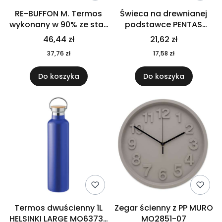
RE-BUFFON M. Termos
Świeca na drewnianej
wykonany w 90% ze stali
podstawce PENTAS
nierdzewnej
MO6282-40
46,44 zł
21,62 zł
pochodzącej z
37,76 zł
17,58 zł
recyklingu 520 ml 94294
Do koszyka
Do koszyka
Termos dwuścienny 1L
Zegar ścienny z PP MURO
HELSINKI LARGE MO6373-
MO2851-07