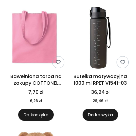
Bawełniana torba na
Butelka motywacyjna
zakupy COTTONEL
1000 ml RPET V1541-03
COLOUR++ MO9846-11
7,70 zł
36,24 zł
6,26 zł
29,46 zł
Do koszyka
Do koszyka