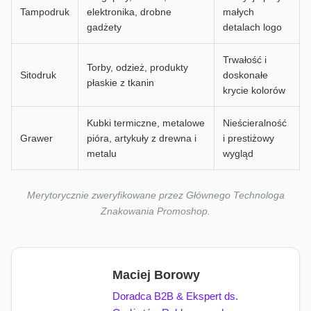
Tampodruk
elektronika, drobne
małych
gadżety
detalach logo
Trwałość i
Torby, odzież, produkty
Sitodruk
doskonałe
płaskie z tkanin
krycie kolorów
Kubki termiczne, metalowe
Nieścieralność
Grawer
pióra, artykuły z drewna i
i prestiżowy
metalu
wygląd
Merytorycznie zweryfikowane przez Głównego Technologa
Znakowania Promoshop.
Maciej Borowy
Doradca B2B & Ekspert ds.