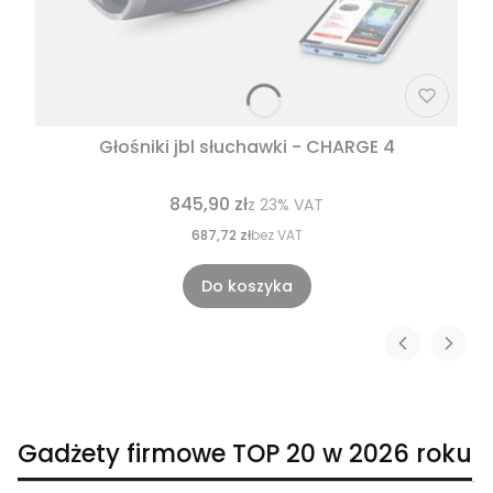
Głośniki jbl słuchawki - CHARGE 4
845,90 zł
z
23%
VAT
687,72 zł
bez VAT
Do koszyka
Gadżety firmowe TOP 20 w 2026 roku