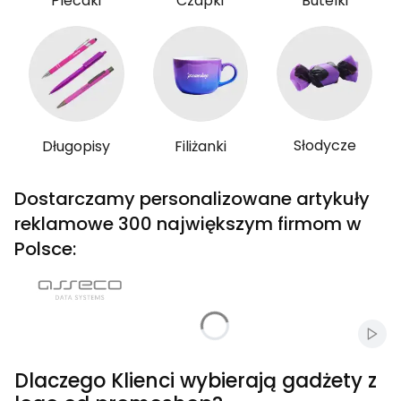
Plecaki
Czapki
Butelki
Słodycze
Długopisy
Filiżanki
Dostarczamy personalizowane artykuły
reklamowe 300 największym firmom w
Polsce:
Włąc
Dlaczego Klienci wybierają gadżety z