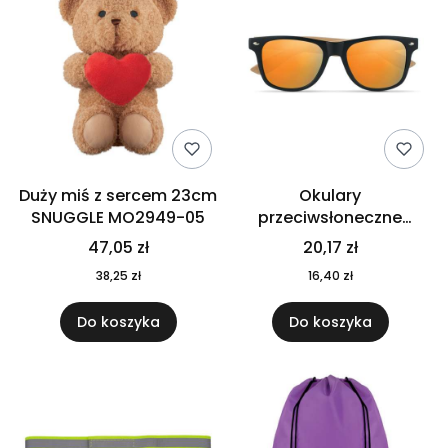
Duży miś z sercem 23cm
Okulary
SNUGGLE MO2949-05
przeciwsłoneczne
CALIFORNIA TOUCH
47,05 zł
20,17 zł
MO9617-10
38,25 zł
16,40 zł
Do koszyka
Do koszyka