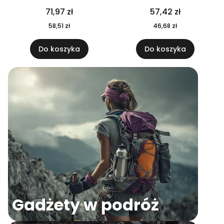
04
71,97 zł
57,42 zł
58,51 zł
46,68 zł
Do koszyka
Do koszyka
Gadżety w podróż