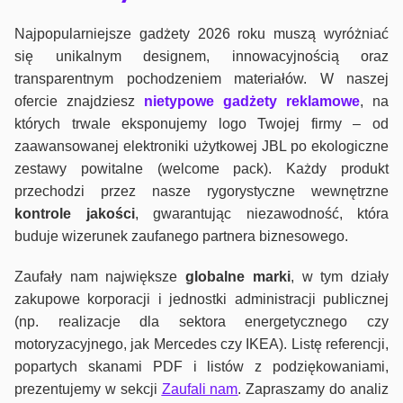
Najpopularniejsze gadżety 2026 roku muszą wyróżniać
się unikalnym designem, innowacyjnością oraz
transparentnym pochodzeniem materiałów. W naszej
ofercie znajdziesz
nietypowe gadżety reklamowe
, na
których trwale eksponujemy logo Twojej firmy – od
zaawansowanej elektroniki użytkowej JBL po ekologiczne
zestawy powitalne (welcome pack). Każdy produkt
przechodzi przez nasze rygorystyczne wewnętrzne
kontrole jako
ści
, gwarantując niezawodność, która
buduje wizerunek zaufanego partnera biznesowego.
Zaufały nam największe
globalne marki
, w tym działy
zakupowe korporacji i jednostki administracji publicznej
(np. realizacje dla sektora energetycznego czy
motoryzacyjnego, jak Mercedes czy IKEA). Listę referencji,
popartych skanami PDF i listów z podziękowaniami,
prezentujemy w sekcji
Zaufali nam
. Zapraszamy do analiz