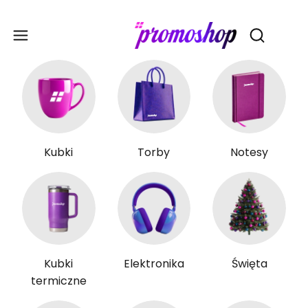
Gadże
Otwórz wy
Kubki
Torby
Notesy
Kubki
Elektronika
Święta
termiczne