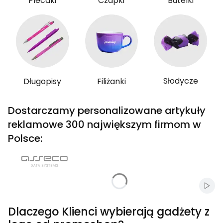
Plecaki
Czapki
Butelki
Słodycze
Długopisy
Filiżanki
Dostarczamy personalizowane artykuły
reklamowe 300 największym firmom w
Polsce:
Włąc
Dlaczego Klienci wybierają gadżety z