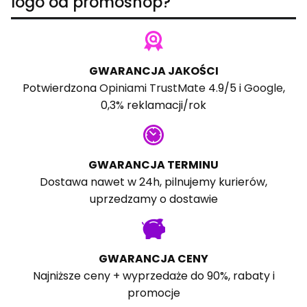
logo od promoshop?
GWARANCJA JAKOŚCI
Potwierdzona
Opiniami TrustMate
4.9/5 i
Google
,
0,3% reklamacji/rok
GWARANCJA TERMINU
Dostawa nawet w 24h, pilnujemy kurierów,
uprzedzamy o dostawie
GWARANCJA CENY
Najniższe ceny + wyprzedaże do 90%, rabaty i
promocje