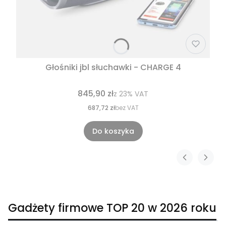
Głośniki jbl słuchawki - CHARGE 4
845,90 zł
z
23%
VAT
687,72 zł
bez VAT
Do koszyka
Gadżety firmowe TOP 20 w 2026 roku