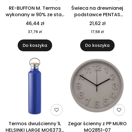
RE-BUFFON M. Termos
Świeca na drewnianej
wykonany w 90% ze stali
podstawce PENTAS
nierdzewnej
MO6282-40
46,44 zł
21,62 zł
pochodzącej z
37,76 zł
17,58 zł
recyklingu 520 ml 94294
Do koszyka
Do koszyka
Termos dwuścienny 1L
Zegar ścienny z PP MURO
HELSINKI LARGE MO6373-
MO2851-07