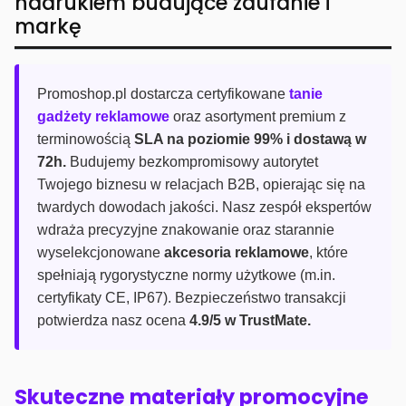
nadrukiem budujące zaufanie i
markę
Promoshop.pl dostarcza certyfikowane
tanie
gadżety reklamowe
oraz asortyment premium z
terminowością
SLA na poziomie 99% i dostawą w
72h.
Budujemy bezkompromisowy autorytet
Twojego biznesu w relacjach B2B, opierając się na
twardych dowodach jakości. Nasz zespół ekspertów
wdraża precyzyjne znakowanie oraz starannie
wyselekcjonowane
akcesoria reklamowe
, które
spełniają rygorystyczne normy użytkowe (m.in.
certyfikaty CE, IP67). Bezpieczeństwo transakcji
potwierdza nasz ocena
4.9/5 w TrustMate.
Skuteczne materiały promocyjne