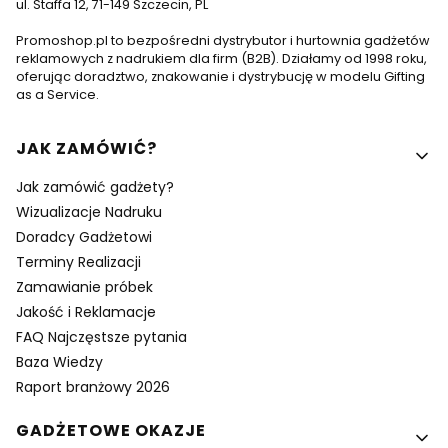
ul. Staffa 12, 71-149 Szczecin, PL
Promoshop.pl to bezpośredni dystrybutor i hurtownia gadżetów
reklamowych z nadrukiem dla firm (B2B). Działamy od 1998 roku,
oferując doradztwo, znakowanie i dystrybucję w modelu Gifting
as a Service.
Linki w stopce
JAK ZAMÓWIĆ?
Jak zamówić gadżety?
Wizualizacje Nadruku
Doradcy Gadżetowi
Terminy Realizacji
Zamawianie próbek
Jakość i Reklamacje
FAQ Najczęstsze pytania
Baza Wiedzy
Raport branżowy 2026
GADŻETOWE OKAZJE