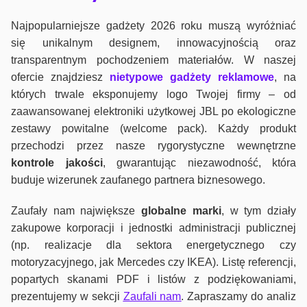
Najpopularniejsze gadżety 2026 roku muszą wyróżniać
się unikalnym designem, innowacyjnością oraz
transparentnym pochodzeniem materiałów. W naszej
ofercie znajdziesz
nietypowe gadżety reklamowe
, na
których trwale eksponujemy logo Twojej firmy – od
zaawansowanej elektroniki użytkowej JBL po ekologiczne
zestawy powitalne (welcome pack). Każdy produkt
przechodzi przez nasze rygorystyczne wewnętrzne
kontrole jako
ści
, gwarantując niezawodność, która
buduje wizerunek zaufanego partnera biznesowego.
Zaufały nam największe
globalne marki
, w tym działy
zakupowe korporacji i jednostki administracji publicznej
(np. realizacje dla sektora energetycznego czy
motoryzacyjnego, jak Mercedes czy IKEA). Listę referencji,
popartych skanami PDF i listów z podziękowaniami,
prezentujemy w sekcji
Zaufali nam
. Zapraszamy do analiz