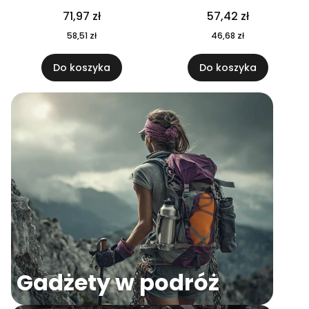
04
71,97 zł
57,42 zł
58,51 zł
46,68 zł
Do koszyka
Do koszyka
Gadżety w podróż