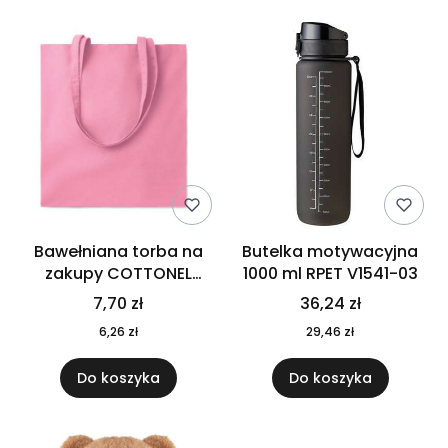
Bawełniana torba na
Butelka motywacyjna
zakupy COTTONEL
1000 ml RPET V1541-03
COLOUR++ MO9846-11
7,70 zł
36,24 zł
6,26 zł
29,46 zł
Do koszyka
Do koszyka