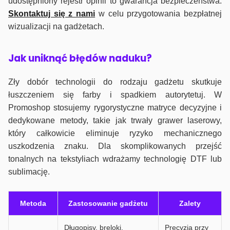
udostępniony rejestr opinii to gwarancja bezpieczeństwa.
Skontaktuj się z nami
w celu przygotowania bezpłatnej
wizualizacji na gadżetach.
J
ak uniknąć błędów naduku?
Zły dobór technologii do rodzaju gadżetu skutkuje
łuszczeniem się farby i spadkiem autorytetuj. W
Promoshop stosujemy rygorystyczne matryce decyzyjne i
dedykowane metody, takie jak trwały grawer laserowy,
który całkowicie eliminuje ryzyko mechanicznego
uszkodzenia znaku. Dla skomplikowanych przejść
tonalnych na tekstyliach wdrażamy technologię DTF lub
sublimację.
Metoda
Zastosowanie gadżetu
Zalety
Długopisy, breloki,
Precyzja przy