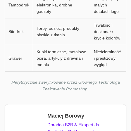
Tampodruk
elektronika, drobne
małych
gadżety
detalach logo
Trwałość i
Torby, odzież, produkty
Sitodruk
doskonałe
płaskie z tkanin
krycie kolorów
Kubki termiczne, metalowe
Nieścieralność
Grawer
pióra, artykuły z drewna i
i prestiżowy
metalu
wygląd
Merytorycznie zweryfikowane przez Głównego Technologa
Znakowania Promoshop.
Maciej Borowy
Doradca B2B & Ekspert ds.