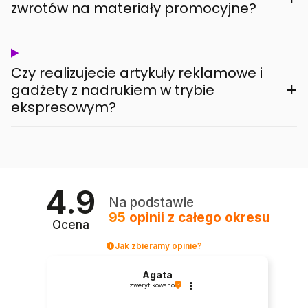
zwrotów na materiały promocyjne?
Czy realizujecie artykuły reklamowe i
+
gadżety z nadrukiem w trybie
ekspresowym?
4.9
Na podstawie
95
opinii
z całego okresu
Ocena
Jak zbieramy opinie?
Agata
zweryfikowano