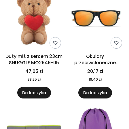
Duży miś z sercem 23cm
Okulary
SNUGGLE MO2949-05
przeciwsłoneczne
CALIFORNIA TOUCH
47,05 zł
20,17 zł
MO9617-10
38,25 zł
16,40 zł
Do koszyka
Do koszyka