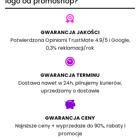
logo od promoshop?
GWARANCJA JAKOŚCI
Potwierdzona
Opiniami TrustMate
4.9/5 i
Google
,
0,3% reklamacji/rok
GWARANCJA TERMINU
Dostawa nawet w 24h, pilnujemy kurierów,
uprzedzamy o dostawie
GWARANCJA CENY
Najniższe ceny + wyprzedaże do 90%, rabaty i
promocje