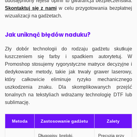
udostępniony rejestr opinii to gwarancja bezpieczeństwa.
Skontaktuj się z nami
w celu przygotowania bezpłatnej
wizualizacji na gadżetach.
J
ak uniknąć błędów naduku?
Zły dobór technologii do rodzaju gadżetu skutkuje
łuszczeniem się farby i spadkiem autorytetuj. W
Promoshop stosujemy rygorystyczne matryce decyzyjne i
dedykowane metody, takie jak trwały grawer laserowy,
który całkowicie eliminuje ryzyko mechanicznego
uszkodzenia znaku. Dla skomplikowanych przejść
tonalnych na tekstyliach wdrażamy technologię DTF lub
sublimację.
Metoda
Zastosowanie gadżetu
Zalety
Długopisy, breloki,
Precyzja przy