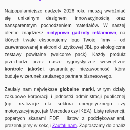
Najpopularniejsze gadżety 2026 roku muszą wyróżniać
się unikalnym designem, innowacyjnością oraz
transparentnym pochodzeniem materiałów. W naszej
ofercie znajdziesz
nietypowe gadżety reklamowe
, na
których trwale eksponujemy logo Twojej firmy – od
zaawansowanej elektroniki użytkowej JBL po ekologiczne
zestawy powitalne (welcome pack). Każdy produkt
przechodzi przez nasze rygorystyczne wewnętrzne
kontrole jako
ści
, gwarantując niezawodność, która
buduje wizerunek zaufanego partnera biznesowego.
Zaufały nam największe
globalne marki
, w tym działy
zakupowe korporacji i jednostki administracji publicznej
(np. realizacje dla sektora energetycznego czy
motoryzacyjnego, jak Mercedes czy IKEA). Listę referencji,
popartych skanami PDF i listów z podziękowaniami,
prezentujemy w sekcji
Zaufali nam
. Zapraszamy do analiz