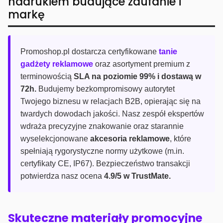
nadrukiem budujące zaufanie i
markę
Promoshop.pl dostarcza certyfikowane
tanie
gadżety reklamowe
oraz asortyment premium z
terminowością
SLA na poziomie 99% i dostawą w
72h.
Budujemy bezkompromisowy autorytet
Twojego biznesu w relacjach B2B, opierając się na
twardych dowodach jakości. Nasz zespół ekspertów
wdraża precyzyjne znakowanie oraz starannie
wyselekcjonowane
akcesoria reklamowe
, które
spełniają rygorystyczne normy użytkowe (m.in.
certyfikaty CE, IP67). Bezpieczeństwo transakcji
potwierdza nasz ocena
4.9/5 w TrustMate.
Skuteczne materiały promocyjne