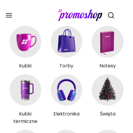
Gadże
Otwórz wy
Kubki
Torby
Notesy
Kubki
Elektronika
Święta
termiczne