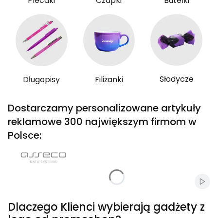
Plecaki
Czapki
Butelki
Słodycze
Długopisy
Filiżanki
Dostarczamy personalizowane artykuły
reklamowe 300 największym firmom w
Polsce:
Włąc
Dlaczego Klienci wybierają gadżety z