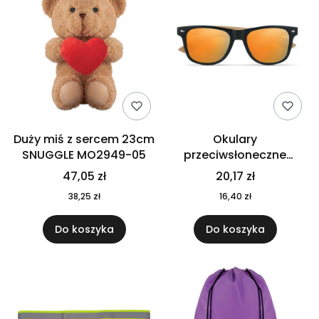
Duży miś z sercem 23cm
Okulary
SNUGGLE MO2949-05
przeciwsłoneczne
CALIFORNIA TOUCH
47,05 zł
20,17 zł
MO9617-10
38,25 zł
16,40 zł
Do koszyka
Do koszyka