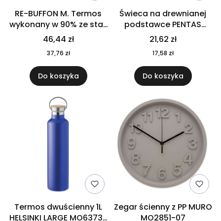
RE-BUFFON M. Termos
Świeca na drewnianej
wykonany w 90% ze stali
podstawce PENTAS
nierdzewnej
MO6282-40
46,44 zł
21,62 zł
pochodzącej z
37,76 zł
17,58 zł
recyklingu 520 ml 94294
Do koszyka
Do koszyka
Termos dwuścienny 1L
Zegar ścienny z PP MURO
HELSINKI LARGE MO6373-
MO2851-07