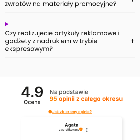
zwrotów na materiały promocyjne?
Czy realizujecie artykuły reklamowe i
+
gadżety z nadrukiem w trybie
ekspresowym?
4.9
Na podstawie
95
opinii
z całego okresu
Ocena
Jak zbieramy opinie?
Agata
zweryfikowano