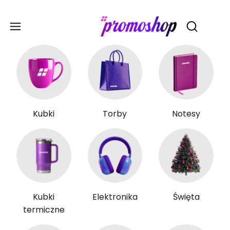
Gadże
Otwórz wy
Kubki
Torby
Notesy
Kubki
Elektronika
Święta
termiczne