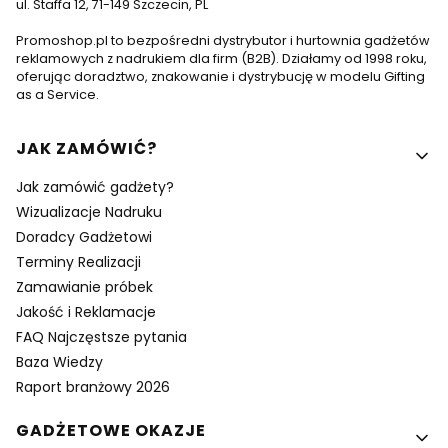
ul. Staffa 12, 71-149 Szczecin, PL
Promoshop.pl to bezpośredni dystrybutor i hurtownia gadżetów
reklamowych z nadrukiem dla firm (B2B). Działamy od 1998 roku,
oferując doradztwo, znakowanie i dystrybucję w modelu Gifting
as a Service.
Linki w stopce
JAK ZAMÓWIĆ?
Jak zamówić gadżety?
Wizualizacje Nadruku
Doradcy Gadżetowi
Terminy Realizacji
Zamawianie próbek
Jakość i Reklamacje
FAQ Najczęstsze pytania
Baza Wiedzy
Raport branżowy 2026
GADŻETOWE OKAZJE