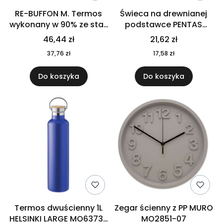
RE-BUFFON M. Termos
Świeca na drewnianej
wykonany w 90% ze stali
podstawce PENTAS
nierdzewnej
MO6282-40
46,44 zł
21,62 zł
pochodzącej z
37,76 zł
17,58 zł
recyklingu 520 ml 94294
Do koszyka
Do koszyka
Termos dwuścienny 1L
Zegar ścienny z PP MURO
HELSINKI LARGE MO6373-
MO2851-07