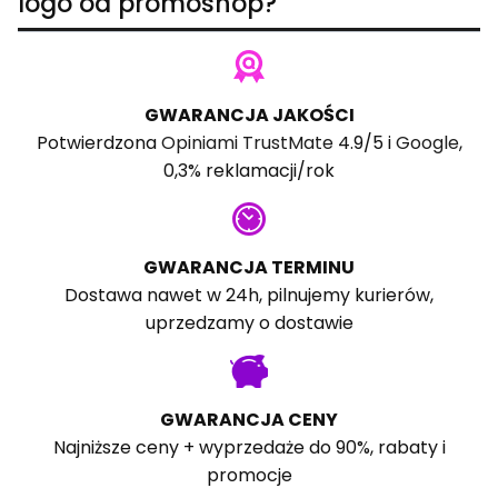
logo od promoshop?
GWARANCJA JAKOŚCI
Potwierdzona
Opiniami TrustMate
4.9/5 i
Google
,
0,3% reklamacji/rok
GWARANCJA TERMINU
Dostawa nawet w 24h, pilnujemy kurierów,
uprzedzamy o dostawie
GWARANCJA CENY
Najniższe ceny + wyprzedaże do 90%, rabaty i
promocje