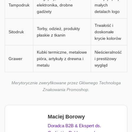
Tampodruk
elektronika, drobne
małych
gadżety
detalach logo
Trwałość i
Torby, odzież, produkty
Sitodruk
doskonałe
płaskie z tkanin
krycie kolorów
Kubki termiczne, metalowe
Nieścieralność
Grawer
pióra, artykuły z drewna i
i prestiżowy
metalu
wygląd
Merytorycznie zweryfikowane przez Głównego Technologa
Znakowania Promoshop.
Maciej Borowy
Doradca B2B & Ekspert ds.