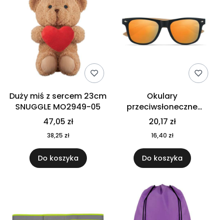
Duży miś z sercem 23cm
Okulary
SNUGGLE MO2949-05
przeciwsłoneczne
CALIFORNIA TOUCH
47,05 zł
20,17 zł
MO9617-10
38,25 zł
16,40 zł
Do koszyka
Do koszyka