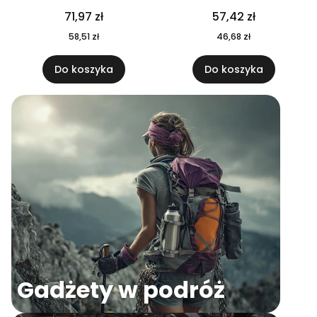
04
71,97 zł
57,42 zł
58,51 zł
46,68 zł
Do koszyka
Do koszyka
Gadżety w podróż