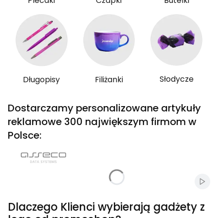
Plecaki
Czapki
Butelki
Słodycze
Długopisy
Filiżanki
Dostarczamy personalizowane artykuły
reklamowe 300 największym firmom w
Polsce:
Włąc
Dlaczego Klienci wybierają gadżety z