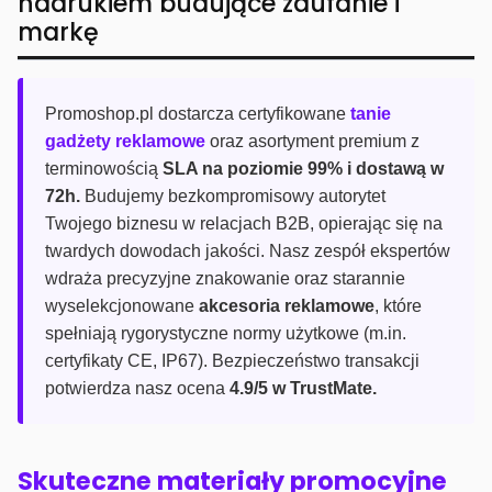
nadrukiem budujące zaufanie i
markę
Promoshop.pl dostarcza certyfikowane
tanie
gadżety reklamowe
oraz asortyment premium z
terminowością
SLA na poziomie 99% i dostawą w
72h.
Budujemy bezkompromisowy autorytet
Twojego biznesu w relacjach B2B, opierając się na
twardych dowodach jakości. Nasz zespół ekspertów
wdraża precyzyjne znakowanie oraz starannie
wyselekcjonowane
akcesoria reklamowe
, które
spełniają rygorystyczne normy użytkowe (m.in.
certyfikaty CE, IP67). Bezpieczeństwo transakcji
potwierdza nasz ocena
4.9/5 w TrustMate.
Skuteczne materiały promocyjne