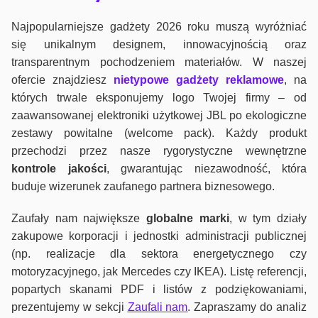
Najpopularniejsze gadżety 2026 roku muszą wyróżniać
się unikalnym designem, innowacyjnością oraz
transparentnym pochodzeniem materiałów. W naszej
ofercie znajdziesz
nietypowe gadżety reklamowe
, na
których trwale eksponujemy logo Twojej firmy – od
zaawansowanej elektroniki użytkowej JBL po ekologiczne
zestawy powitalne (welcome pack). Każdy produkt
przechodzi przez nasze rygorystyczne wewnętrzne
kontrole jako
ści
, gwarantując niezawodność, która
buduje wizerunek zaufanego partnera biznesowego.
Zaufały nam największe
globalne marki
, w tym działy
zakupowe korporacji i jednostki administracji publicznej
(np. realizacje dla sektora energetycznego czy
motoryzacyjnego, jak Mercedes czy IKEA). Listę referencji,
popartych skanami PDF i listów z podziękowaniami,
prezentujemy w sekcji
Zaufali nam
. Zapraszamy do analiz