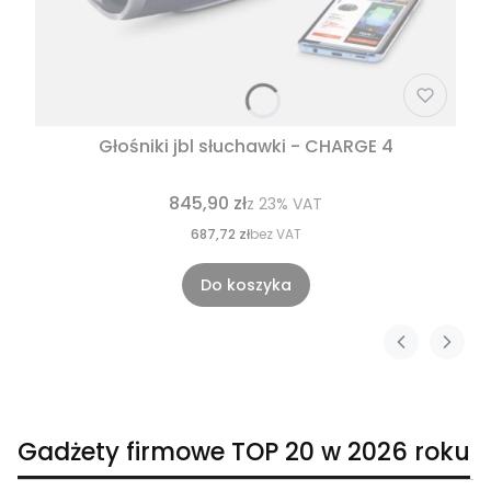
Głośniki jbl słuchawki - CHARGE 4
845,90 zł
z
23%
VAT
687,72 zł
bez VAT
Do koszyka
Gadżety firmowe TOP 20 w 2026 roku