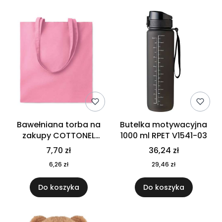
Bawełniana torba na
Butelka motywacyjna
zakupy COTTONEL
1000 ml RPET V1541-03
COLOUR++ MO9846-11
7,70 zł
36,24 zł
6,26 zł
29,46 zł
Do koszyka
Do koszyka