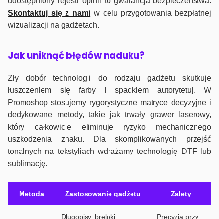
udostępniony rejestr opinii to gwarancja bezpieczeństwa.
Skontaktuj się z nami
w celu przygotowania bezpłatnej
wizualizacji na gadżetach.
J
ak uniknąć błędów naduku?
Zły dobór technologii do rodzaju gadżetu skutkuje
łuszczeniem się farby i spadkiem autorytetuj. W
Promoshop stosujemy rygorystyczne matryce decyzyjne i
dedykowane metody, takie jak trwały grawer laserowy,
który całkowicie eliminuje ryzyko mechanicznego
uszkodzenia znaku. Dla skomplikowanych przejść
tonalnych na tekstyliach wdrażamy technologię DTF lub
sublimację.
Metoda
Zastosowanie gadżetu
Zalety
Długopisy, breloki,
Precyzja przy