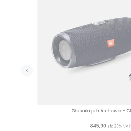
Głośniki jbl słuchawki - 
845,90 zł
z
23%
VAT