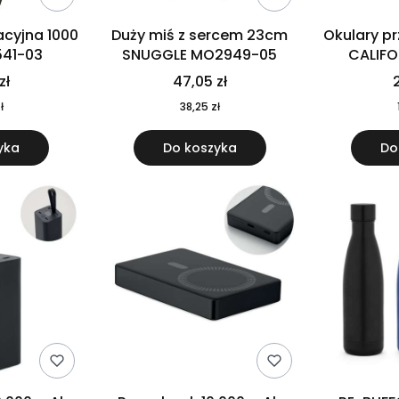
cyjna 1000
Duży miś z sercem 23cm
Okulary p
541-03
SNUGGLE MO2949-05
CALIF
MO
zł
47,05 zł
2
ł
38,25 zł
yka
Do koszyka
Do