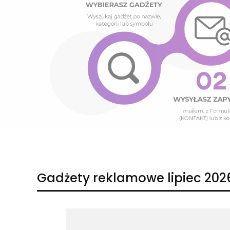
Naciśnij Enter lub spację, aby otworzyć stronę.
Naciśnij Enter lub spację, aby otworzyć stronę.
Gadżety reklamowe lipiec 202