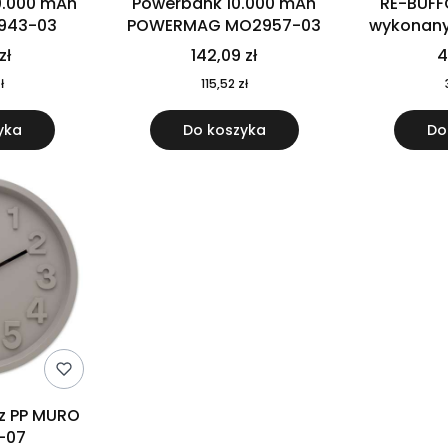
0.000 mAh
Powerbank 10.000 mAh
RE-BUFF
943-03
POWERMAG MO2957-03
wykonany 
nierdzewne
zł
142,09 zł
4
recykling
ł
115,52 zł
yka
Do koszyka
Do
 z PP MURO
-07