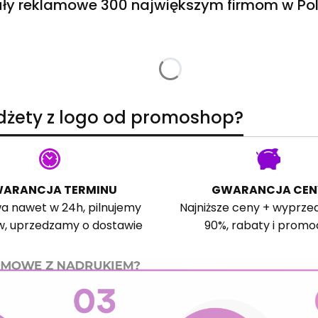
ły reklamowe 300 największym firmom w Pol
adżety z logo od promoshop?
ARANCJA TERMINU
GWARANCJA CEN
a nawet w 24h, pilnujemy
Najniższe ceny + wyprze
w, uprzedzamy o dostawie
90%, rabaty i promo