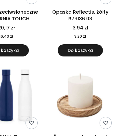
rzeciwsłoneczne
Opaska Reflectis, żółty
ORNIA TOUCH
R73136.03
9617-10
0,17 zł
3,94 zł
16,40 zł
3,20 zł
 koszyka
Do koszyka