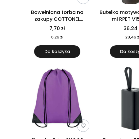
Bawełniana torba na
Butelka motywa
zakupy COTTONEL
ml RPET V1
COLOUR++ MO9846-11
7,70 zł
36,24 
6,26 zł
29,46 z
Do koszyka
Do kosz