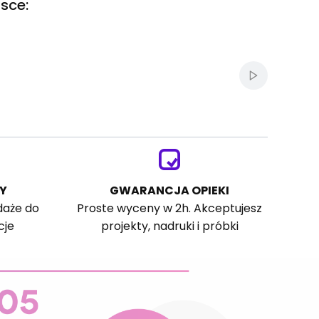
sce:
Włącz autom
Y
GWARANCJA OPIEKI
daże do
Proste wyceny w 2h. Akceptujesz
cje
projekty, nadruki i próbki