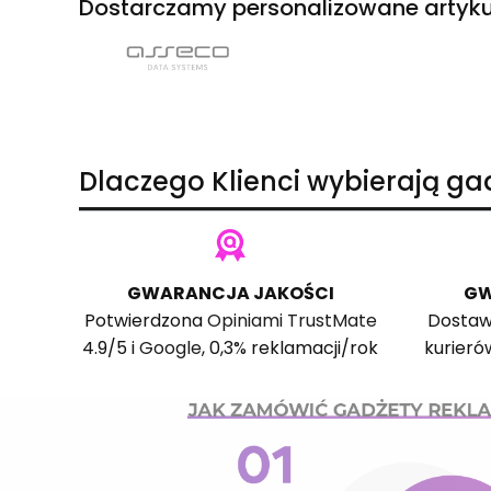
Dostarczamy personalizowane artyku
Dlaczego Klienci wybierają g
GWARANCJA JAKOŚCI
GW
Potwierdzona
Opiniami TrustMate
Dostaw
4.9/5 i
Google
, 0,3% reklamacji/rok
kurieró