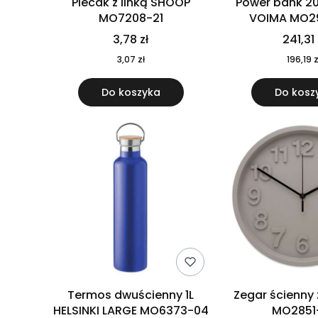
Plecak z linką SHOOP
Power bank 2
MO7208-21
VOIMA MO2
3,78 zł
241,31 
3,07 zł
196,19 z
Do koszyka
Do kosz
Termos dwuścienny 1L
Zegar ścienny
HELSINKI LARGE MO6373-04
MO2851