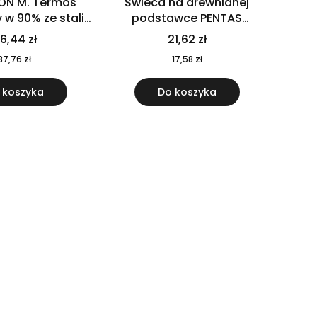
ON M. Termos
Świeca na drewnianej
w 90% ze stali
podstawce PENTAS
j pochodzącej z
MO6282-40
6,44 zł
21,62 zł
u 520 ml 94294
37,76 zł
17,58 zł
 koszyka
Do koszyka