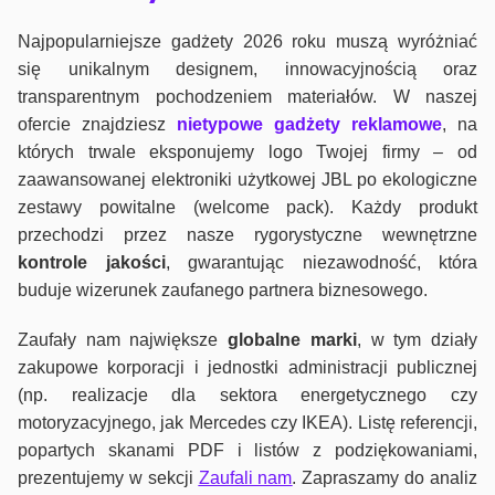
Najpopularniejsze gadżety 2026 roku muszą wyróżniać
się unikalnym designem, innowacyjnością oraz
transparentnym pochodzeniem materiałów. W naszej
ofercie znajdziesz
nietypowe gadżety reklamowe
, na
których trwale eksponujemy logo Twojej firmy – od
zaawansowanej elektroniki użytkowej JBL po ekologiczne
zestawy powitalne (welcome pack). Każdy produkt
przechodzi przez nasze rygorystyczne wewnętrzne
kontrole jako
ści
, gwarantując niezawodność, która
buduje wizerunek zaufanego partnera biznesowego.
Zaufały nam największe
globalne marki
, w tym działy
zakupowe korporacji i jednostki administracji publicznej
(np. realizacje dla sektora energetycznego czy
motoryzacyjnego, jak Mercedes czy IKEA). Listę referencji,
popartych skanami PDF i listów z podziękowaniami,
prezentujemy w sekcji
Zaufali nam
. Zapraszamy do analiz