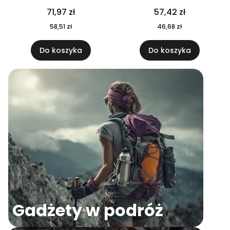
04
71,97 zł
57,42 zł
58,51 zł
46,68 zł
Do koszyka
Do koszyka
Gadżety w podróż