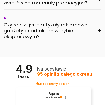
zwrotów na materiały promocyjne?
Czy realizujecie artykuły reklamowe i
+
gadżety z nadrukiem w trybie
ekspresowym?
4.9
Na podstawie
95
opinii
z całego okresu
Ocena
Jak zbieramy opinie?
Agata
zweryfikowano