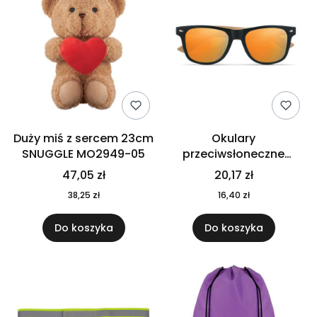
Duży miś z sercem 23cm
Okulary
SNUGGLE MO2949-05
przeciwsłoneczne
CALIFORNIA TOUCH
47,05 zł
20,17 zł
MO9617-10
38,25 zł
16,40 zł
Do koszyka
Do koszyka