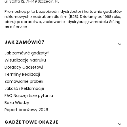
ul. Staffa 12, 71-149 Szczecin, PL
Promoshop.pl to bezpośredni dystrybutor i hurtownia gadżetów
reklamowych z nadrukiem dla firm (B2B). Działamy od 1998 roku,
oferując doradztwo, znakowanie i dystrybucję w modelu Gifting
as a Service.
Linki w stopce
JAK ZAMÓWIĆ?
Jak zamówić gadżety?
Wizualizacje Nadruku
Doradcy Gadżetowi
Terminy Realizacji
Zamawianie próbek
Jakość i Reklamacje
FAQ Najczęstsze pytania
Baza Wiedzy
Raport branżowy 2026
GADŻETOWE OKAZJE