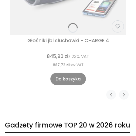
Głośniki jbl słuchawki - CHARGE 4
845,90 zł
z
23%
VAT
687,72 zł
bez VAT
Do koszyka
Gadżety firmowe TOP 20 w 2026 roku