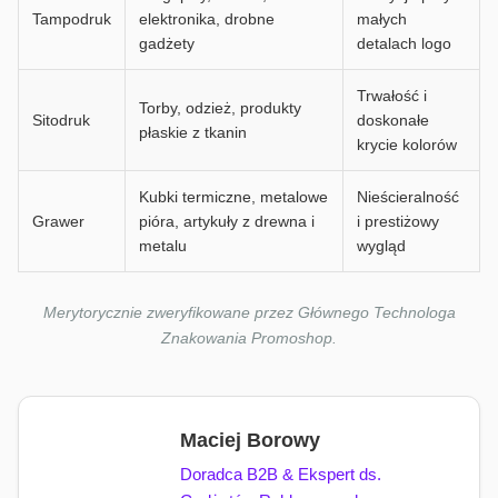
Tampodruk
elektronika, drobne
małych
gadżety
detalach logo
Trwałość i
Torby, odzież, produkty
Sitodruk
doskonałe
płaskie z tkanin
krycie kolorów
Kubki termiczne, metalowe
Nieścieralność
Grawer
pióra, artykuły z drewna i
i prestiżowy
metalu
wygląd
Merytorycznie zweryfikowane przez Głównego Technologa
Znakowania Promoshop.
Maciej Borowy
Doradca B2B & Ekspert ds.