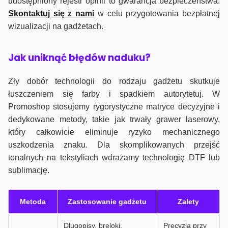
udostępniony rejestr opinii to gwarancja bezpieczeństwa.
Skontaktuj się z nami
w celu przygotowania bezpłatnej
wizualizacji na gadżetach.
J
ak uniknąć błędów naduku?
Zły dobór technologii do rodzaju gadżetu skutkuje
łuszczeniem się farby i spadkiem autorytetuj. W
Promoshop stosujemy rygorystyczne matryce decyzyjne i
dedykowane metody, takie jak trwały grawer laserowy,
który całkowicie eliminuje ryzyko mechanicznego
uszkodzenia znaku. Dla skomplikowanych przejść
tonalnych na tekstyliach wdrażamy technologię DTF lub
sublimację.
Metoda
Zastosowanie gadżetu
Zalety
Długopisy, breloki,
Precyzja przy