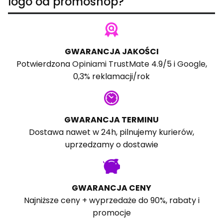
logo od promoshop?
GWARANCJA JAKOŚCI
Potwierdzona
Opiniami TrustMate
4.9/5 i
Google
,
0,3% reklamacji/rok
GWARANCJA TERMINU
Dostawa nawet w 24h, pilnujemy kurierów,
uprzedzamy o dostawie
GWARANCJA CENY
Najniższe ceny + wyprzedaże do 90%, rabaty i
promocje