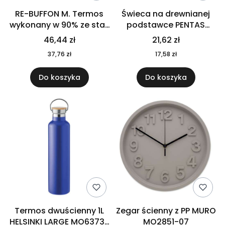
RE-BUFFON M. Termos
Świeca na drewnianej
wykonany w 90% ze stali
podstawce PENTAS
nierdzewnej
MO6282-40
46,44 zł
21,62 zł
pochodzącej z
37,76 zł
17,58 zł
recyklingu 520 ml 94294
Do koszyka
Do koszyka
Termos dwuścienny 1L
Zegar ścienny z PP MURO
HELSINKI LARGE MO6373-
MO2851-07