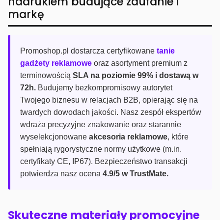
nadrukiem budujące zaufanie i
markę
Promoshop.pl dostarcza certyfikowane
tanie
gadżety reklamowe
oraz asortyment premium z
terminowością
SLA na poziomie 99% i dostawą w
72h.
Budujemy bezkompromisowy autorytet
Twojego biznesu w relacjach B2B, opierając się na
twardych dowodach jakości. Nasz zespół ekspertów
wdraża precyzyjne znakowanie oraz starannie
wyselekcjonowane
akcesoria reklamowe
, które
spełniają rygorystyczne normy użytkowe (m.in.
certyfikaty CE, IP67). Bezpieczeństwo transakcji
potwierdza nasz ocena
4.9/5 w TrustMate.
Skuteczne materiały promocyjne