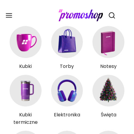
Gadże
Otwórz wy
Kubki
Torby
Notesy
Kubki
Elektronika
Święta
termiczne