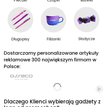
Plecaki
Czapki
Butelki
Słodycze
Długopisy
Filiżanki
Dostarczamy personalizowane artykuły
reklamowe 300 największym firmom w
Polsce:
Włąc
Dlaczego Klienci wybierają gadżety z