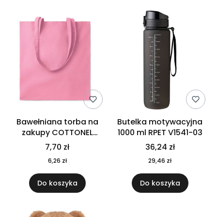
Bawełniana torba na
Butelka motywacyjna
zakupy COTTONEL
1000 ml RPET V1541-03
COLOUR++ MO9846-11
7,70 zł
36,24 zł
6,26 zł
29,46 zł
Do koszyka
Do koszyka